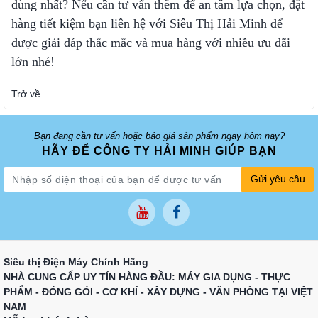
dùng nhất? Nếu cần tư vấn thêm để an tâm lựa chọn, đặt
hàng tiết kiệm bạn liên hệ với Siêu Thị Hải Minh để
được giải đáp thắc mắc và mua hàng với nhiều ưu đãi
lớn nhé!
Trở về
Bạn đang cần tư vấn hoặc báo giá sản phẩm ngay hôm nay?
HÃY ĐỂ CÔNG TY HẢI MINH GIÚP BẠN
Gửi yêu cầu
Siêu thị Điện Máy Chính Hãng
NHÀ CUNG CẤP UY TÍN HÀNG ĐẦU: MÁY GIA DỤNG - THỰC
PHẨM - ĐÓNG GÓI - CƠ KHÍ - XÂY DỰNG - VĂN PHÒNG TẠI VIỆT
NAM