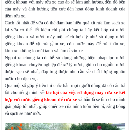
giếng khoan với máy rửa xe cao áp sẽ làm ảnh hưởng đến độ bền
của máy và ảnh hưởng tiêu cực đến hoạt động kinh doanh của
tiệm rửa xe.
Cách tốt nhất để vừa có thể đảm bảo hiệu quả xịt rửa làm sạch xe
lại vừa có thể tiết kiệm chi phí chúng ta hãy kết hợp cả nước
giếng khoan và nước máy một cách hợp lý như sử dụng nước
giếng khoan để xịt rửa gầm xe, còn nước máy để rửa thân xe,
kính xe không lo mùi tanh và làm ố sơn xe.
Ngoài ra chúng ta có thể sử dụng những biện pháp lọc nước
giếng khoan chuyên nghiệp để xử lý nước, giúp cho nguồn nước
được sạch sẽ nhất, đáp ứng được nhu cầu về chất lượng nguồn
nước cho dịch vụ.
Qua một số góp ý trên thì chắc hẳn mọi người dùng đã có câu trả
lời cho riêng mình về
tác hại của việc sử dụng máy rửa xe kết
hợp với nước giếng khoan để rửa xe
và hẳn là sẽ tìm cho mình
giải pháp tốt nhất, giúp chiếc xe của mình luôn bền bỉ, sáng bóng
và sạch sẽ như mới.