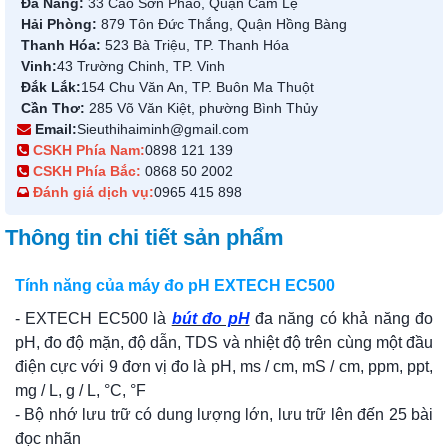
Đà Nẵng:
33 Cao Sơn Pháo, Quận Cẩm Lệ
Hải Phòng:
879 Tôn Đức Thắng, Quận Hồng Bàng
Thanh Hóa:
523 Bà Triệu, TP. Thanh Hóa
Vinh:
43 Trường Chinh, TP. Vinh
Đắk Lắk:
154 Chu Văn An, TP. Buôn Ma Thuột
Cần Thơ:
285 Võ Văn Kiệt, phường Bình Thủy
Email:
Sieuthihaiminh@gmail.com
CSKH Phía Nam:
0898 121 139
CSKH Phía Bắc:
0868 50 2002
Đánh giá dịch vụ:
0965 415 898
Thông tin chi tiết sản phẩm
Tính năng của máy đo pH EXTECH EC500
- EXTECH EC500 là
bút đo pH
đa năng có khả năng đo
pH, đo độ mặn, độ dẫn, TDS và nhiệt độ trên cùng một đầu
điện cực với 9 đơn vị đo là pH, ms / cm, mS / cm, ppm, ppt,
mg / L, g / L, °C, °F
- Bộ nhớ lưu trữ có dung lượng lớn, lưu trữ lên đến 25 bài
đọc nhãn