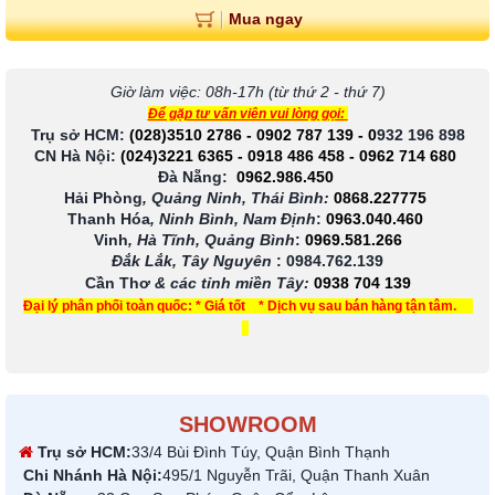
Mua ngay
Giờ làm việc: 08h-17h (từ thứ 2 - thứ 7)
Để gặp tư vấn viên vui lòng gọi:
Trụ sở HCM:
(028)3510 2786
-
0902 787 139
-
0
932 196 898
CN Hà Nội:
(024)3221 6365
-
0918 486 458
-
0962 714 680
Đà Nẵng:
0962.986.450
Hải Phòng
, Quảng Ninh, Thái Bình:
0868.227775
Thanh Hóa
, Ninh Bình, Nam Định
:
0963.040.460
Vinh
, Hà Tĩnh, Quảng Bình
:
0969.581.266
Đắk Lắk, Tây Nguyên
:
0984.762.139
Cần Thơ
& các tỉnh miền Tây
:
0938 704 139
Đại lý phân phối toàn quốc: * Giá tốt * Dịch vụ sau bán hàng tận tâm.
SHOWROOM
Trụ sở HCM:
33/4 Bùi Đình Túy, Quận Bình Thạnh
Chi Nhánh Hà Nội:
495/1 Nguyễn Trãi, Quận Thanh Xuân