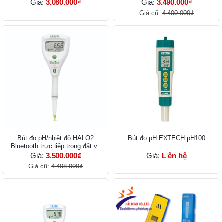
Giá:
3.080.000₫
Giá:
3.490.000₫
Giá cũ:
4.400.000₫
Bút đo pH/nhiệt độ HALO2
Bút đo pH EXTECH pH100
Bluetooth trực tiếp trong đất và
nước HI9810302
Giá:
3.500.000₫
Giá:
Liên hệ
Giá cũ:
4.408.000₫