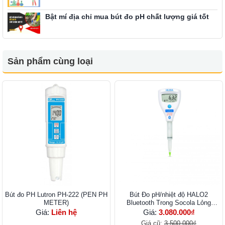
Bật mí địa chỉ mua bút đo pH chất lượng giá tốt
Sản phẩm cùng loại
Bút đo PH Lutron PH-222 (PEN PH
Bút Đo pH/nhiệt độ HALO2
METER)
Bluetooth Trong Socola Lỏng
HI9810392
Giá:
Liên hệ
Giá:
3.080.000₫
Giá cũ:
3.500.000₫