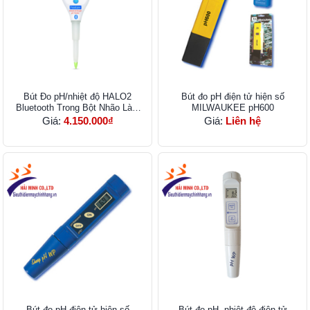
Bút Đo pH/nhiệt độ HALO2
Bút đo pH điện tử hiện số
Bluetooth Trong Bột Nhão Làm
MILWAUKEE pH600
Bánh Mì HI9810382
Giá:
4.150.000₫
Giá:
Liên hệ
Bút đo pH điện tử hiện số
Bút đo pH, nhiệt độ điện tử