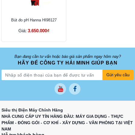
Bút đo pH Hanna HI98127
Giá:
3.650.000₫
Bạn đang cần tư vấn hoặc báo giá sản phẩm ngay hôm nay?
HÃY ĐỂ CÔNG TY HẢI MINH GIÚP BẠN
Gửi yêu cầu
Siêu thị Điện Máy Chính Hãng
NHÀ CUNG CẤP UY TÍN HÀNG ĐẦU: MÁY GIA DỤNG - THỰC
PHẨM - ĐÓNG GÓI - CƠ KHÍ - XÂY DỰNG - VĂN PHÒNG TẠI VIỆT
NAM