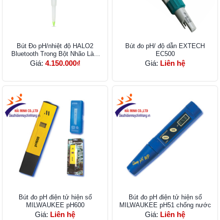
Bút Đo pH/nhiệt độ HALO2
Bút đo pH/ độ dẫn EXTECH
Bluetooth Trong Bột Nhão Làm
EC500
Bánh Mì HI9810382
Giá:
4.150.000₫
Giá:
Liên hệ
Bút đo pH điện tử hiện số
Bút đo pH điện tử hiện số
MILWAUKEE pH600
MILWAUKEE pH51 chống nước
Giá:
Liên hệ
Giá:
Liên hệ