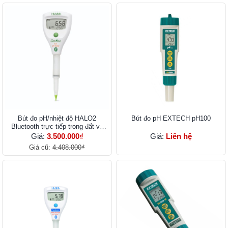
Bút đo pH/nhiệt độ HALO2
Bút đo pH EXTECH pH100
Bluetooth trực tiếp trong đất và
nước HI9810302
Giá:
3.500.000₫
Giá:
Liên hệ
Giá cũ:
4.408.000₫