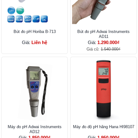
Bút đo pH Horiba B-713
Bút đo pH Adwai Instruments
AD11
Giá:
Liên hệ
Giá:
1.290.000₫
Giá cũ:
1.540.000₫
Máy đo pH Adwai Instruments
Máy đo độ pH hãng Hana HI98107
AD12
Giá:
1.850.000₫
Giá:
1.950.000₫