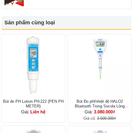
Sản phẩm cùng loại
Bút đo PH Lutron PH-222 (PEN PH
Bút Đo pH/nhiệt độ HALO2
METER)
Bluetooth Trong Socola Lỏng
HI9810392
Giá:
Liên hệ
Giá:
3.080.000₫
Giá cũ:
3.500.000₫