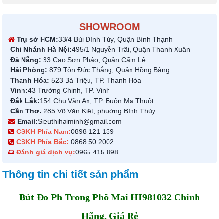
SHOWROOM
Trụ sở HCM:
33/4 Bùi Đình Túy, Quận Bình Thạnh
Chi Nhánh Hà Nội:
495/1 Nguyễn Trãi, Quận Thanh Xuân
Đà Nẵng:
33 Cao Sơn Pháo, Quận Cẩm Lệ
Hải Phòng:
879 Tôn Đức Thắng, Quận Hồng Bàng
Thanh Hóa:
523 Bà Triệu, TP. Thanh Hóa
Vinh:
43 Trường Chinh, TP. Vinh
Đắk Lắk:
154 Chu Văn An, TP. Buôn Ma Thuột
Cần Thơ:
285 Võ Văn Kiệt, phường Bình Thủy
Email:
Sieuthihaiminh@gmail.com
CSKH Phía Nam:
0898 121 139
CSKH Phía Bắc:
0868 50 2002
Đánh giá dịch vụ:
0965 415 898
Thông tin chi tiết sản phẩm
Bút Đo Ph Trong Phô Mai HI981032 Chính
Hãng, Giá Rẻ