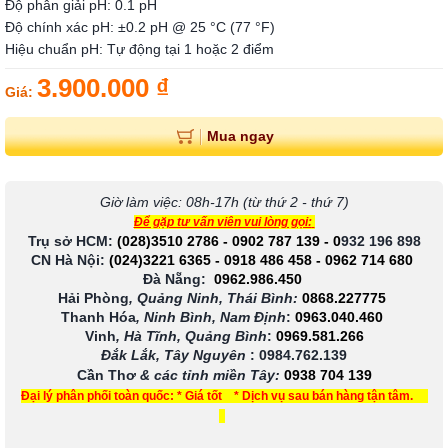
Độ phân giải pH: 0.1 pH
Độ chính xác pH: ±0.2 pH @ 25 °C (77 °F)
Hiệu chuẩn pH: Tự động tại 1 hoặc 2 điểm
3.900.000 ₫
Giá:
Mua ngay
Giờ làm việc: 08h-17h (từ thứ 2 - thứ 7)
Để gặp tư vấn viên vui lòng gọi:
Trụ sở HCM:
(028)3510 2786
-
0902 787 139
-
0
932 196 898
CN Hà Nội:
(024)3221 6365
-
0918 486 458
-
0962 714 680
Đà Nẵng:
0962.986.450
Hải Phòng
, Quảng Ninh, Thái Bình:
0868.227775
Thanh Hóa
, Ninh Bình, Nam Định
:
0963.040.460
Vinh
, Hà Tĩnh, Quảng Bình
:
0969.581.266
Đắk Lắk, Tây Nguyên
:
0984.762.139
Cần Thơ
& các tỉnh miền Tây
:
0938 704 139
Đại lý phân phối toàn quốc: * Giá tốt * Dịch vụ sau bán hàng tận tâm.