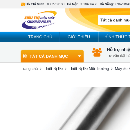
Hồ Chí Minh
:
0902787139
Hà Nội
:
0918486458
Đà Nẵng
:
09629864
TRANG CHỦ
GIỚI THIỆU
HÌNH THỨC 
Hỗ trợ nhiệ
Tư vấn đặt h
TẤT CẢ DANH MỤC
Trang chủ
Thiết Bị Đo
Thiết Bị Đo Môi Trường
Máy đo 