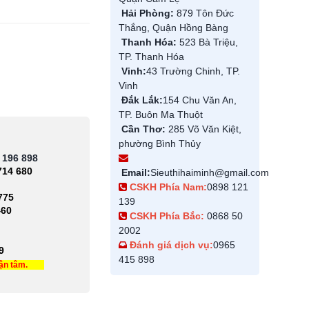
Hải Phòng:
879 Tôn Đức
Thắng, Quận Hồng Bàng
Thanh Hóa:
523 Bà Triệu,
TP. Thanh Hóa
Vinh:
43 Trường Chinh, TP.
Vinh
Đắk Lắk:
154 Chu Văn An,
TP. Buôn Ma Thuột
Cần Thơ:
285 Võ Văn Kiệt,
phường Bình Thủy
 196 898
714 680
Email:
Sieuthihaiminh@gmail.com
CSKH Phía Nam:
0898 121
775
139
460
CSKH Phía Bắc:
0868 50
2002
Đánh giá dịch vụ:
0965
9
415 898
tận tâm.