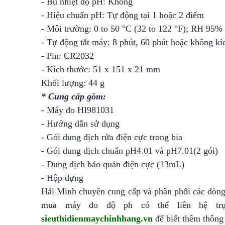
- Bù nhiệt độ pH: Không
- Hiệu chuẩn pH: Tự động tại 1 hoặc 2 điểm
- Môi trường: 0 to 50 °C (32 to 122 °F); RH 95%
- Tự động tắt máy: 8 phút, 60 phút hoặc không kí
- Pin: CR2032
- Kích thước: 51 x 151 x 21 mm
Khối lượng: 44 g
* Cung cấp gồm:
- Máy đo HI981031
- Hướng dẫn sử dụng
- Gói dung dịch rửa điện cực trong bia
- Gói dung dịch chuẩn pH4.01 và pH7.01(2 gói)
- Dung dịch bảo quản điện cực (13mL)
- Hộp đựng
Hải Minh chuyên cung cấp và phân phối các dòng 
mua máy đo độ ph có thể liên hệ trực
sieuthidienmaychinhhang.vn
để biết thêm thông t