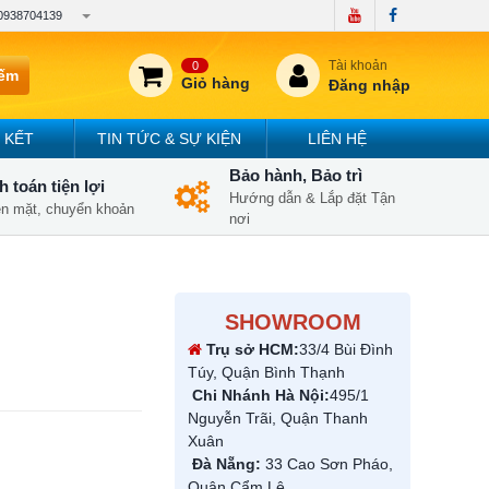
0938704139
Tài khoản
0
iếm
Giỏ hàng
Đăng nhập
 KẾT
TIN TỨC & SỰ KIỆN
LIÊN HỆ
Bảo hành, Bảo trì
 toán tiện lợi
Hướng dẫn & Lắp đặt Tận
iền mặt, chuyển khoản
nơi
SHOWROOM
Trụ sở HCM:
33/4 Bùi Đình
Túy, Quận Bình Thạnh
Chi Nhánh Hà Nội:
495/1
Nguyễn Trãi, Quận Thanh
Xuân
Đà Nẵng:
33 Cao Sơn Pháo,
Quận Cẩm Lệ