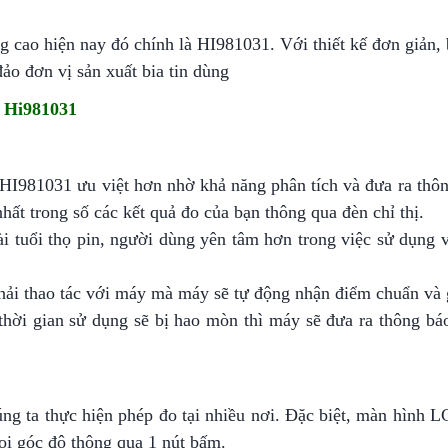
g cao hiện nay đó chính là HI981031. Với thiết kế đơn giản, 
o đơn vị sản xuất bia tin dùng
a Hi981031
 HI981031 ưu việt hơn nhờ khả năng phân tích và đưa ra thô
ất trong số các kết quả đo của bạn thông qua đèn chỉ thị.
ài tuổi thọ pin, người dùng yên tâm hơn trong việc sử dụng v
hải thao tác với máy mà máy sẽ tự động nhận điểm chuẩn và g
thời gian sử dụng sẽ bị hao mòn thì máy sẽ đưa ra thông báo
ng ta thực hiện phép đo tại nhiều nơi. Đặc biệt, màn hình 
ọi góc độ thông qua 1 nút bấm.