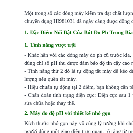
Một trong số các dòng máy kiểm tra đạt chất lượn
chuyên dụng HI981031 đã ngày càng được đông đả
1. Đặc Điểm Nổi Bật Của Bút Đo Ph Trong Bi
1. Tính năng vượt trội
- Khác hẳn với các dòng máy đo ph cũ trước kia,
dùng chỉ số pH thu được đảm bảo độ tin cậy cao nh
- Tính năng thứ 2 đó là tự động tắt máy để kéo d
lượng nếu quên tắt máy.
- Hiệu chuẩn tự động tại 2 điểm, bạn không cần p
- Chẩn đoán tình trạng điện cực: Điện cực sau 1 
sửa chữa hoặc thay thế.
2. Máy đo độ pH với thiết kế nhỏ gọn
Kích thước nhỏ gọn này vô cùng lý tưởng khi chú
người dùng một giao diện trực quan, rõ ràng từ m