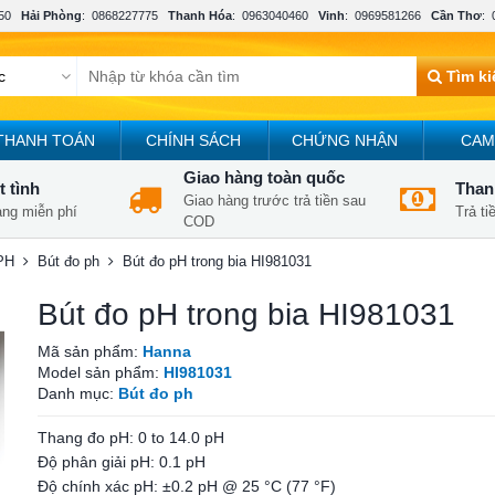
50
Hải Phòng
:
0868227775
Thanh Hóa
:
0963040460
Vinh
:
0969581266
Cần Thơ
:
Tìm k
THANH TOÁN
CHÍNH SÁCH
CHỨNG NHẬN
CAM
Giao hàng toàn quốc
t tình
Thanh
Giao hàng trước trả tiền sau
àng miễn phí
Trả t
COD
PH
Bút đo ph
Bút đo pH trong bia HI981031
Bút đo pH trong bia HI981031
Mã sản phẩm:
Hanna
Model sản phẩm:
HI981031
Danh mục:
Bút đo ph
Thang đo pH: 0 to 14.0 pH
Độ phân giải pH: 0.1 pH
Độ chính xác pH: ±0.2 pH @ 25 °C (77 °F)