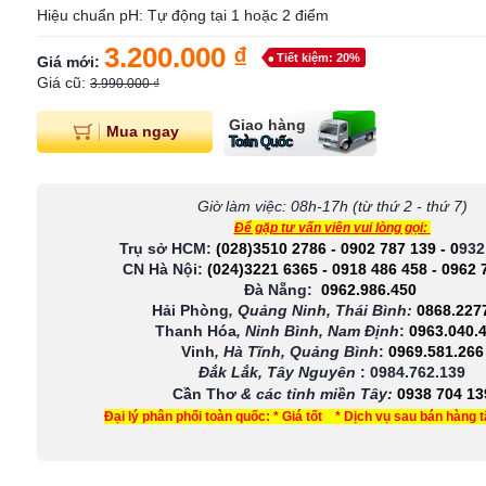
Hiệu chuẩn pH: Tự động tại 1 hoặc 2 điểm
3.200.000 ₫
Tiết kiệm: 20%
Giá mới:
Giá cũ:
3.990.000 ₫
Giao hàng
Mua ngay
Toàn Quốc
Giờ làm việc: 08h-17h (từ thứ 2 - thứ 7)
Để gặp tư vấn viên vui lòng gọi:
Trụ sở HCM:
(028)3510 2786
-
0902 787 139
-
0
932
CN Hà Nội:
(024)3221 6365
-
0918 486 458
-
0962 
Đà Nẵng:
0962.986.450
Hải Phòng
, Quảng Ninh, Thái Bình:
0868.227
Thanh Hóa
, Ninh Bình, Nam Định
:
0963.040.
Vinh
, Hà Tĩnh, Quảng Bình
:
0969.581.266
Đắk Lắk, Tây Nguyên
:
0984.762.139
Cần Thơ
& các tỉnh miền Tây
:
0938 704 13
Đại lý phân phối toàn quốc: * Giá tốt * Dịch vụ sau bán hàng 