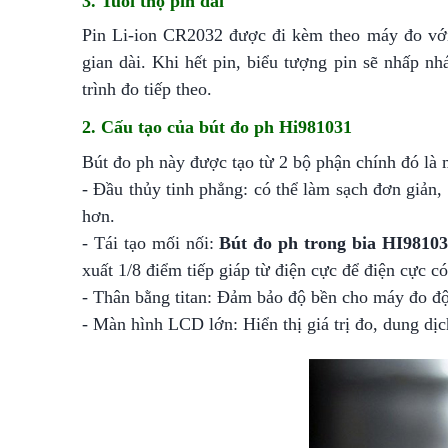
3. Tuổi thọ pin dài
Pin Li-ion CR2032 được đi kèm theo máy đo với t
gian dài. Khi hết pin, biểu tượng pin sẽ nhấp nh
trình đo tiếp theo.
2. Cấu tạo của bút đo ph Hi981031
Bút đo ph này được tạo từ 2 bộ phận chính đó là 
- Đầu thủy tinh phẳng: có thể làm sạch đơn giản,
hơn.
- Tái tạo mối nối:
Bút đo ph trong bia HI9810
xuất 1/8 điểm tiếp giáp từ điện cực để điện cực có
- Thân bằng titan: Đảm bảo độ bền cho máy đo độ 
- Màn hình LCD lớn: Hiển thị giá trị đo, dung dịch