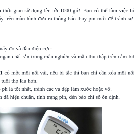
hời gian sử dụng lên tới 1000 giờ. Bạn có thể làm việc liê
áy trên màn hình đưa ra thông báo thay pin mới để tránh sự 
máy đo và đầu điện cực:
 ngăn chất rắn trong mẫu nghiền và mẫu thu thập trên cảm bi
31
có một mối nối vải, nếu bị tắc thì bạn chỉ cần xóa mối nối
 tuổi thọ lâu hơn.
ph là tốt nhất, tránh các va đập làm xước hoặc vỡ.
 đã hiệu chuẩn, tình trạng pin, đèn báo chỉ số ổn định.