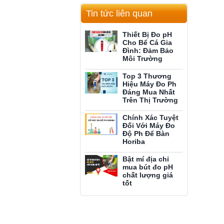
Tin tức liên quan
Thiết Bị Đo pH
Cho Bể Cá Gia
Đình: Đảm Bảo
Môi Trường
Top 3 Thương
Hiệu Máy Đo Ph
Đáng Mua Nhất
Trên Thị Trường
Chính Xác Tuyệt
Đối Với Máy Đo
Độ Ph Để Bàn
Horiba
Bật mí địa chỉ
mua bút đo pH
chất lượng giá
tốt