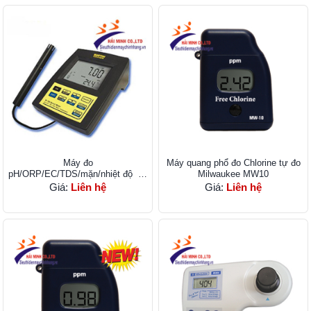
Máy đo
Máy quang phổ đo Chlorine tự đo
pH/ORP/EC/TDS/mặn/nhiệt độ để
Milwaukee MW10
bàn Milwaukee Mi180
Giá:
Liên hệ
Giá:
Liên hệ