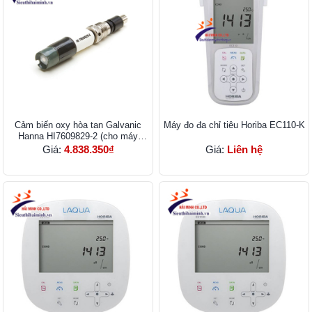
Cảm biến oxy hòa tan Galvanic
Máy đo đa chỉ tiêu Horiba EC110-K
Hanna HI7609829-2 (cho máy
HI9829)
Giá:
4.838.350₫
Giá:
Liên hệ