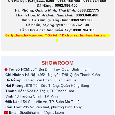
CN Hà Nội:
(024)3221 6365
-
0918 486 458
-
0962 714 680
Đà Nẵng:
0962.986.450
Hải Phòng
, Quảng Ninh, Thái Bình:
0868.227775
Thanh Hóa
, Ninh Bình, Nam Định
:
0963.040.460
Vinh
, Hà Tĩnh, Quảng Bình
:
0969.581.266
Đắk Lắk, Tây Nguyên
:
0984.762.139
Cần Thơ
& các tỉnh miền Tây
:
0938 704 139
Đại lý phân phối toàn quốc: * Giá tốt * Dịch vụ sau bán hàng tận tâm.
SHOWROOM
Trụ sở HCM:
33/4 Bùi Đình Túy, Quận Bình Thạnh
Chi Nhánh Hà Nội:
495/1 Nguyễn Trãi, Quận Thanh Xuân
Đà Nẵng:
33 Cao Sơn Pháo, Quận Cẩm Lệ
Hải Phòng:
879 Tôn Đức Thắng, Quận Hồng Bàng
Thanh Hóa:
523 Bà Triệu, TP. Thanh Hóa
Vinh:
43 Trường Chinh, TP. Vinh
Đắk Lắk:
154 Chu Văn An, TP. Buôn Ma Thuột
Cần Thơ:
285 Võ Văn Kiệt, phường Bình Thủy
Email:
Sieuthihaiminh@gmail.com