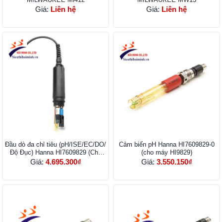
Giá:
Liên hệ
Giá:
Liên hệ
Đầu dò đa chỉ tiêu (pH/ISE/EC/DO/
Cảm biến pH Hanna HI7609829-0
Độ Đục) Hanna HI7609829 (Cho
(cho máy HI9829)
máy HI9829)
Giá:
4.695.300₫
Giá:
3.550.150₫