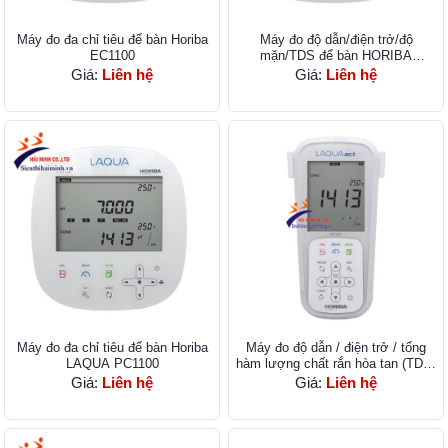
Máy đo đa chỉ tiêu để bàn Horiba
Máy đo độ dẫn/điện trở/độ
EC1100
mặn/TDS để bàn HORIBA
EC1100-S
Giá:
Liên hệ
Giá:
Liên hệ
Máy đo đa chỉ tiêu để bàn Horiba
Máy đo độ dẫn / điện trở / tổng
LAQUA PC1100
hàm lượng chất rắn hòa tan (TDS)
cầm tay EC120-K
Giá:
Liên hệ
Giá:
Liên hệ