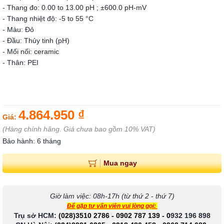
- Thang đo: 0.00 to 13.00 pH ; ±600.0 pH-mV
- Thang nhiệt độ: -5 to 55 °C
- Màu: Đỏ
- Đầu: Thủy tinh (pH)
- Mối nối: ceramic
- Thân: PEI
4.864.950 ₫
Giá:
(Hàng chính hãng. Giá chưa bao gồm 10% VAT)
Bảo hành: 6 tháng
Mua ngay
Giờ làm việc: 08h-17h (từ thứ 2 - thứ 7)
Để gặp tư vấn viên vui lòng gọi:
Trụ sở HCM:
(028)3510 2786
-
0902 787 139
-
0
932 196 898