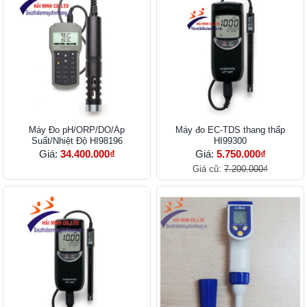
Máy Đo pH/ORP/DO/Áp
Máy đo EC-TDS thang thấp
Suất/Nhiệt Độ HI98196
HI99300
Giá:
34.400.000₫
Giá:
5.750.000₫
Giá cũ:
7.200.000₫