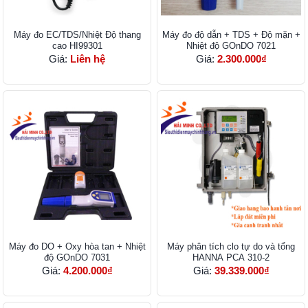
Máy đo EC/TDS/Nhiệt Độ thang
Máy đo độ dẫn + TDS + Độ mặn +
cao HI99301
Nhiệt độ GOnDO 7021
Giá:
Liên hệ
Giá:
2.300.000₫
Máy đo DO + Oxy hòa tan + Nhiệt
Máy phân tích clo tự do và tổng
độ GOnDO 7031
HANNA PCA 310-2
Giá:
4.200.000₫
Giá:
39.339.000₫