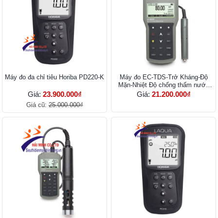
Máy đo đa chỉ tiêu Horiba PD220-K
Máy đo EC-TDS-Trở Kháng-Độ
Mặn-Nhiệt Độ chống thấm nước
HI98192
Giá:
23.900.000₫
Giá:
21.200.000₫
Giá cũ:
25.000.000₫