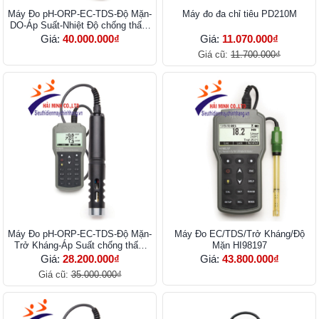
Máy Đo pH-ORP-EC-TDS-Độ Mặn-
Máy đo đa chỉ tiêu PD210M
DO-Áp Suất-Nhiệt Độ chống thấm
nước HI98194
Giá:
40.000.000₫
Giá:
11.070.000₫
Giá cũ:
11.700.000₫
Máy Đo pH-ORP-EC-TDS-Độ Mặn-
Máy Đo EC/TDS/Trở Kháng/Độ
Trở Kháng-Áp Suất chống thấm
Mặn HI98197
nước HI98195
Giá:
28.200.000₫
Giá:
43.800.000₫
Giá cũ:
35.000.000₫