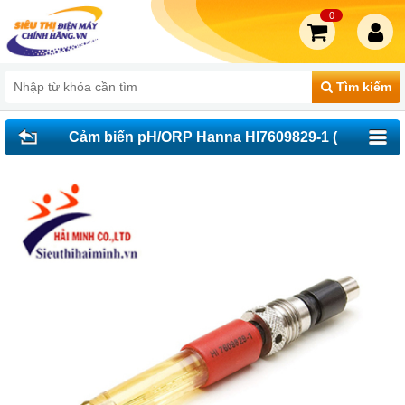
0
Tìm kiếm
Cảm biến pH/ORP Hanna HI7609829-1 (
cho máy HI9829)