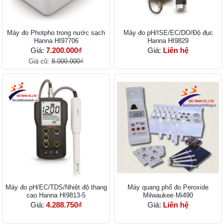
Máy đo Photpho trong nước sạch
Máy đo pH/ISE/EC/DO/Độ đục
Hanna HI97706
Hanna HI9829
Giá:
7.200.000₫
Giá:
Liên hệ
Giá cũ:
8.000.000₫
Máy đo pH/EC/TDS/Nhiệt độ thang
Máy quang phổ đo Peroxide
cao Hanna HI9813-5
Milwaukee Mi490
Giá:
4.288.750₫
Giá:
Liên hệ