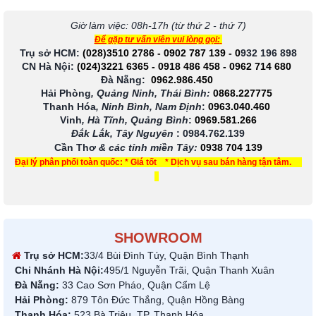
Giờ làm việc: 08h-17h (từ thứ 2 - thứ 7)
Để gặp tư vấn viên vui lòng gọi:
Trụ sở HCM:
(028)3510 2786
-
0902 787 139
-
0
932 196 898
CN Hà Nội:
(024)3221 6365
-
0918 486 458
-
0962 714 680
Đà Nẵng:
0962.986.450
Hải Phòng
, Quảng Ninh, Thái Bình:
0868.227775
Thanh Hóa
, Ninh Bình, Nam Định
:
0963.040.460
Vinh
, Hà Tĩnh, Quảng Bình
:
0969.581.266
Đắk Lắk, Tây Nguyên
:
0984.762.139
Cần Thơ
& các tỉnh miền Tây
:
0938 704 139
Đại lý phân phối toàn quốc: * Giá tốt * Dịch vụ sau bán hàng tận tâm.
SHOWROOM
Trụ sở HCM:
33/4 Bùi Đình Túy, Quận Bình Thạnh
Chi Nhánh Hà Nội:
495/1 Nguyễn Trãi, Quận Thanh Xuân
Đà Nẵng:
33 Cao Sơn Pháo, Quận Cẩm Lệ
Hải Phòng:
879 Tôn Đức Thắng, Quận Hồng Bàng
Thanh Hóa:
523 Bà Triệu, TP. Thanh Hóa