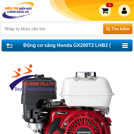
0
Tìm kiếm
Động cơ xăng Honda GX200T2 LHB2 (
Thái)