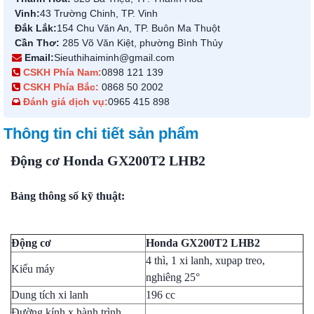
Vinh:
43 Trường Chinh, TP. Vinh
Đắk Lắk:
154 Chu Văn An, TP. Buôn Ma Thuột
Cần Thơ:
285 Võ Văn Kiệt, phường Bình Thủy
Email:
Sieuthihaiminh@gmail.com
CSKH Phía Nam:
0898 121 139
CSKH Phía Bắc:
0868 50 2002
Đánh giá dịch vụ:
0965 415 898
Thông tin chi tiết sản phẩm
Động cơ Honda GX200T2 LHB2
Bảng thông số kỹ thuật:
Động cơ
Honda GX200T2 LHB2
4 thì, 1 xi lanh, xupap treo,
Kiểu máy
nghiêng 25°
Dung tích xi lanh
196 cc
Đường kính x hành trình