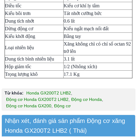
Điều tốc
Kiểu cơ khí ly tâm
Kiểu bôi trơn
Tát nhớt cưỡng bức
Dung tích nhớt
0.6 lít
Dừng động cơ
Kiểu ngắt mạch nối đất
Kiểu khởi động
Bằng tay
Xăng không chì có chỉ số octan 92
Loại nhiên liệu
trở lên
Dung tích bình nhiên liệu
3.1 lít
Hộp giảm tốc
1/2 (Nhông xích)
Trọng lượng khô
17.1 Kg
Từ khóa:
Honda GX200T2 LHB2
,
Động cơ Honda GX200T2 LHB2
,
Động cơ Honda
,
Động cơ Honda GX200
,
Động cơ
Nhận xét, đánh giá sản phẩm Động cơ xăng
Honda GX200T2 LHB2 ( Thái)