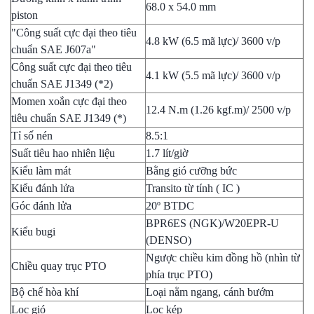
68.0 x 54.0 mm
piston
"Công suất cực đại theo tiêu
4.8 kW (6.5 mã lực)/ 3600 v/p
chuẩn SAE J607a"
Công suất cực đại theo tiêu
4.1 kW (5.5 mã lực)/ 3600 v/p
chuẩn SAE J1349 (*2)
Momen xoắn cực đại theo
12.4 N.m (1.26 kgf.m)/ 2500 v/p
tiêu chuẩn SAE J1349 (*)
Tỉ số nén
8.5:1
Suất tiêu hao nhiên liệu
1.7 lít/giờ
Kiểu làm mát
Bằng gió cưỡng bức
Kiểu đánh lửa
Transito từ tính ( IC )
Góc đánh lửa
20º BTDC
BPR6ES (NGK)/W20EPR-U
Kiểu bugi
(DENSO)
Ngược chiều kim đồng hồ (nhìn từ
Chiều quay trục PTO
phía trục PTO)
Bộ chế hòa khí
Loại nằm ngang, cánh bướm
Lọc gió
Lọc kép