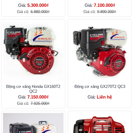
Giá:
5.300.000₫
Giá:
7.100.000₫
Giá cũ:
6.880.000₫
Giá cũ:
9.890.000₫
Ðộng cơ xăng Honda GX160T2
Ðộng cơ xăng GX270T2 QC3
QC2
Giá:
7.150.000₫
Giá:
Liên hệ
Giá cũ:
7.925.000₫