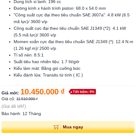
Dung tích xi lanh: 196 cc
Đường kính x hành trình piston: 68.0 x 54.0 mm
"Công suất cực đại theo tiêu chuẩn SAE J607a": 4.8 kW (6.5
mã lực)/ 3600 v/p
Công suất cực đại theo tiêu chuẩn SAE J1349 (*2): 4.1 kW
(5.5 mã lực)/ 3600 v/p
Momen xoắn cực đại theo tiêu chuẩn SAE J1349 (*): 12.4 N.m
(1.26 kgf.m)/ 2500 v/p
Tỉ số nén: 8.5:1
Suất tiêu hao nhiên liệu: 1.7 lít/giờ
Kiểu làm mát: Bằng gió cưỡng bức
Kiểu đánh lửa: Transito từ tính ( IC )
10.450.000 ₫
Tiết kiệm: 9%
Giá mới:
Giá cũ:
11.510.000 ₫
(Giá đã VAT)
Bảo hành: 12 Tháng
Mua ngay