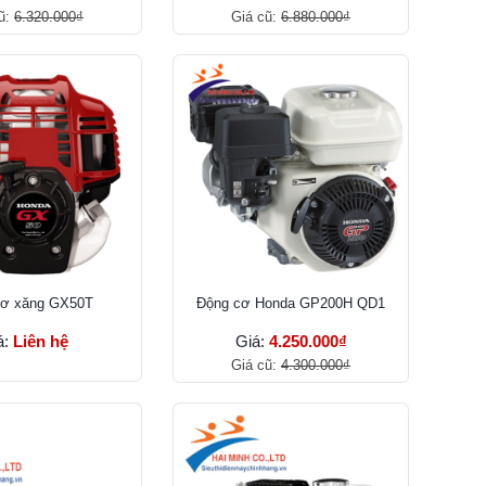
ũ:
6.320.000₫
Giá cũ:
6.880.000₫
cơ xăng GX50T
Động cơ Honda GP200H QD1
á:
Liên hệ
Giá:
4.250.000₫
Giá cũ:
4.300.000₫