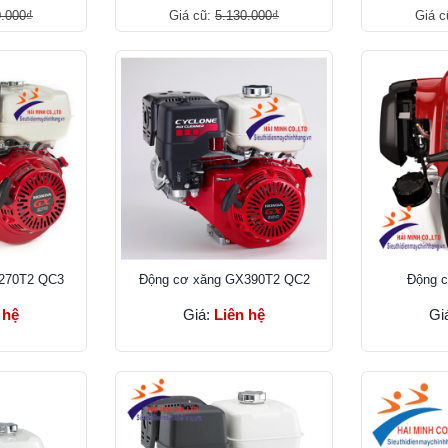
0.000₫
Giá cũ:
5.130.000₫
Giá c
270T2 QC3
Ðộng cơ xăng GX390T2 QC2
Ðộng 
 hệ
Giá:
Liên hệ
Gi