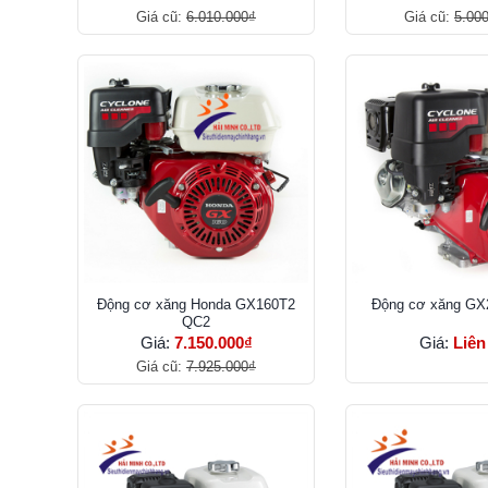
Giá cũ:
6.010.000₫
Giá cũ:
5.00
Ðộng cơ xăng Honda GX160T2
Ðộng cơ xăng GX
QC2
Giá:
7.150.000₫
Giá:
Liên
Giá cũ:
7.925.000₫