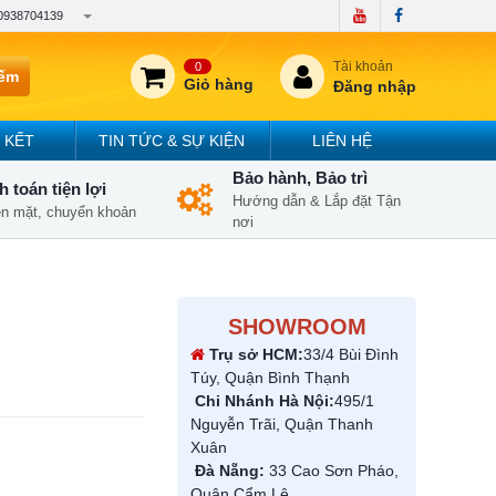
0938704139
Tài khoản
0
iếm
Giỏ hàng
Đăng nhập
 KẾT
TIN TỨC & SỰ KIỆN
LIÊN HỆ
Bảo hành, Bảo trì
 toán tiện lợi
Hướng dẫn & Lắp đặt Tận
iền mặt, chuyển khoản
nơi
SHOWROOM
Trụ sở HCM:
33/4 Bùi Đình
Túy, Quận Bình Thạnh
Chi Nhánh Hà Nội:
495/1
Nguyễn Trãi, Quận Thanh
Xuân
Đà Nẵng:
33 Cao Sơn Pháo,
Quận Cẩm Lệ