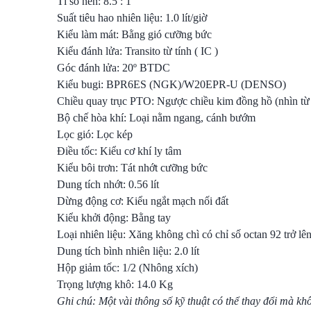
Tỉ số nén: 8.5 : 1
Suất tiêu hao nhiên liệu: 1.0 lít/giờ
Kiểu làm mát: Bằng gió cưỡng bức
Kiểu đánh lửa: Transito từ tính ( IC )
Góc đánh lửa: 20º BTDC
Kiểu bugi: BPR6ES (NGK)/W20EPR-U (DENSO)
Chiều quay trục PTO: Ngược chiều kim đồng hồ (nhìn từ
Bộ chế hòa khí: Loại nằm ngang, cánh bướm
Lọc gió: Lọc kép
Điều tốc: Kiểu cơ khí ly tâm
Kiểu bôi trơn: Tát nhớt cưỡng bức
Dung tích nhớt: 0.56 lít
Dừng động cơ: Kiểu ngắt mạch nối đất
Kiểu khởi động: Bằng tay
Loại nhiên liệu: Xăng không chì có chỉ số octan 92 trở lê
Dung tích bình nhiên liệu: 2.0 lít
Hộp giảm tốc: 1/2 (Nhông xích)
Trọng lượng khô: 14.0 Kg
Ghi chú: Một vài thông số kỹ thuật có thể thay đổi mà kh