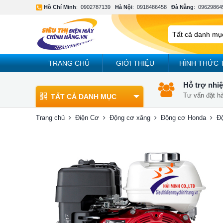
Hồ Chí Minh
:
0902787139
Hà Nội
:
0918486458
Đà Nẵng
:
09629864
TRANG CHỦ
GIỚI THIỆU
HÌNH THỨC 
Hỗ trợ nhiệ
Tư vấn đặt h
TẤT CẢ DANH MỤC
Trang chủ
Điện Cơ
Động cơ xăng
Động cơ Honda
Ð