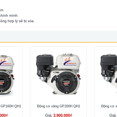
ẩm.
 chính mình.
ông hợp lý sẽ bị xóa.
a GP160H QH1
Ðộng cơ xăng GP200H QH1
Ðộng cơ 
.000₫
Giá:
3.900.000₫
Giá