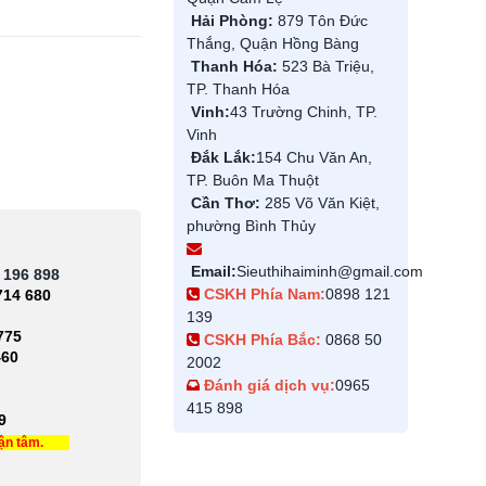
Hải Phòng:
879 Tôn Đức
Thắng, Quận Hồng Bàng
Thanh Hóa:
523 Bà Triệu,
TP. Thanh Hóa
Vinh:
43 Trường Chinh, TP.
Vinh
Đắk Lắk:
154 Chu Văn An,
TP. Buôn Ma Thuột
Cần Thơ:
285 Võ Văn Kiệt,
phường Bình Thủy
Email:
Sieuthihaiminh@gmail.com
 196 898
CSKH Phía Nam:
0898 121
714 680
139
775
CSKH Phía Bắc:
0868 50
460
2002
Đánh giá dịch vụ:
0965
415 898
9
tận tâm.