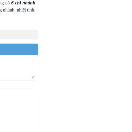
ãng có
6 chi nhánh
 nhanh, nhiệt tình.