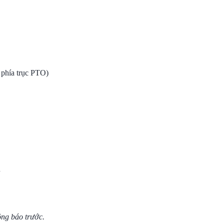
 phía trục PTO)
n
ông báo trước.