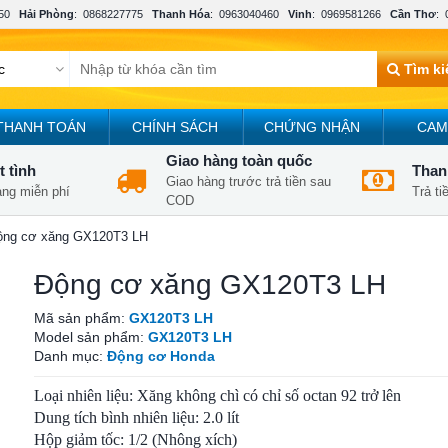
50
Hải Phòng
:
0868227775
Thanh Hóa
:
0963040460
Vinh
:
0969581266
Cần Thơ
:
Tìm k
THANH TOÁN
CHÍNH SÁCH
CHỨNG NHẬN
CAM
Giao hàng toàn quốc
t tình
Thanh
Giao hàng trước trả tiền sau
àng miễn phí
Trả t
COD
ộng cơ xăng GX120T3 LH
Ðộng cơ xăng GX120T3 LH
Mã sản phẩm:
GX120T3 LH
Model sản phẩm:
GX120T3 LH
Danh mục:
Động cơ Honda
Loại nhiên liệu: Xăng không chì có chỉ số octan 92 trở lên
Dung tích bình nhiên liệu: 2.0 lít
Hộp giảm tốc: 1/2 (Nhông xích)