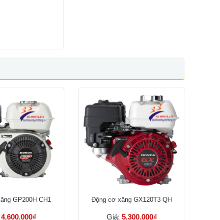
xăng GP200H CH1
Ðộng cơ xăng GX120T3 QH
:
4.600.000₫
Giá:
5.300.000₫