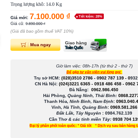
Trọng lượng khô: 14.0 Kg
7.100.000 ₫
Tiết kiệm: 28%
Giá mới:
Giá cũ:
9.890.000 ₫
(Giá đã bao gồm thuế VAT 10%)
Giao hàng
Mua ngay
Toàn Quốc
Giờ làm việc: 08h-17h (từ thứ 2 - thứ 7)
Để gặp tư vấn viên vui lòng gọi:
Trụ sở HCM:
(028)3510 2786
-
0902 787 139
-
0
932
CN Hà Nội:
(024)3221 6365
-
0918 486 458
-
0962 
Đà Nẵng:
0962.986.450
Hải Phòng
, Quảng Ninh, Thái Bình:
0868.227
Thanh Hóa
, Ninh Bình, Nam Định
:
0963.040.
Vinh
, Hà Tĩnh, Quảng Bình
:
0969.581.266
Đắk Lắk, Tây Nguyên
:
0984.762.139
Cần Thơ
& các tỉnh miền Tây
:
0938 704 13
Đại lý phân phối toàn quốc: * Giá tốt * Dịch vụ sau bán hàng 