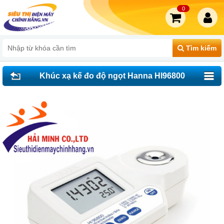
0
Tìm kiếm
Khúc xạ kế đo độ ngọt Hanna HI96800