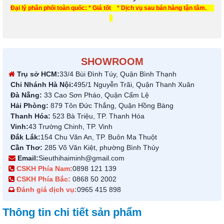
Đại lý phân phối toàn quốc: * Giá tốt * Dịch vụ sau bán hàng tận tâm.
SHOWROOM
Trụ sở HCM:
33/4 Bùi Đình Túy, Quận Bình Thạnh
Chi Nhánh Hà Nội:
495/1 Nguyễn Trãi, Quận Thanh Xuân
Đà Nẵng:
33 Cao Sơn Pháo, Quận Cẩm Lệ
Hải Phòng:
879 Tôn Đức Thắng, Quận Hồng Bàng
Thanh Hóa:
523 Bà Triệu, TP. Thanh Hóa
Vinh:
43 Trường Chinh, TP. Vinh
Đắk Lắk:
154 Chu Văn An, TP. Buôn Ma Thuột
Cần Thơ:
285 Võ Văn Kiệt, phường Bình Thủy
Email:
Sieuthihaiminh@gmail.com
CSKH Phía Nam:
0898 121 139
CSKH Phía Bắc:
0868 50 2002
Đánh giá dịch vụ:
0965 415 898
Thông tin chi tiết sản phẩm