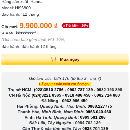
Hãng sản xuất: Hanna
Model: HI96800
Bảo hành: 12 tháng
9.900.000 ₫
Tiết kiệm: 20%
Giá mới:
Giá cũ:
12.300.000 ₫
(Giá chưa bao gồm thuế VAT 10%)
Bảo hành: Bảo hành 12 tháng
Mua ngay
Giờ làm việc: 08h-17h (từ thứ 2 - thứ 7)
Để gặp tư vấn viên vui lòng gọi:
Trụ sở HCM:
(028)3510 2786
-
0902 787 139
-
0
932 196 898
CN Hà Nội:
(024)3221 6365
-
0918 486 458
-
0962 714 680
Đà Nẵng:
0962.986.450
Hải Phòng
, Quảng Ninh, Thái Bình:
0868.227775
Thanh Hóa
, Ninh Bình, Nam Định
:
0963.040.460
Vinh
, Hà Tĩnh, Quảng Bình
:
0969.581.266
Đắk Lắk, Tây Nguyên
:
0984.762.139
Cần Thơ
& các tỉnh miền Tây
:
0938 704 139