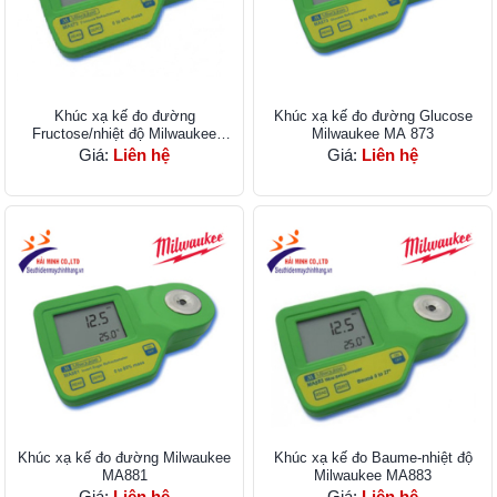
Khúc xạ kế đo đường
Khúc xạ kế đo đường Glucose
Fructose/nhiệt độ Milwaukee
Milwaukee MA 873
MA872
Giá:
Liên hệ
Giá:
Liên hệ
Khúc xạ kế đo đường Milwaukee
Khúc xạ kế đo Baume-nhiệt độ
MA881
Milwaukee MA883
Giá:
Liên hệ
Giá:
Liên hệ