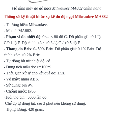
Mô hình máy đo độ ngọt Milwaukee MA882 chính hãng
Thông số kỹ thuật
khúc xạ kế đo độ ngọt Milwaukee MA882
- Thương hiệu: Milwaukee.
- Model: MA882.
-
Phạm vi đo nhiệt độ
: 0<…< 80 độ C. Độ phân giải: 0.1độ
C/0.1độ F. Độ chính xác: ±0.3 độ C / ±0.5 độ F.
-
Thang đo Brix
: 0- 50% Brix. Độ phân giải: 0.1% Brix. Độ
chính xác: ±0.2% Brix
- Tự động bù trừ nhiệt độ: có.
- Dung tích mẫu đo: >=100ml.
- Thời gian xử lý cho kết quả đo: 1.5s.
- Vỏ máy: nhựa ABS.
- Sử dụng: pin 9V.
- Chống nước: IP65.
-Tuổi thọ pin : 5000 lần đo.
-Chế độ tự động tắt: sau 3 phút nếu không sử dụng.
- Trọng lượng: 420 gram.