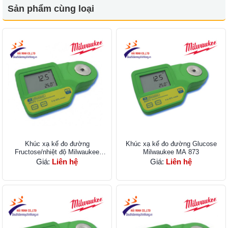
Sản phẩm cùng loại
Khúc xạ kế đo đường
Khúc xạ kế đo đường Glucose
Fructose/nhiệt độ Milwaukee
Milwaukee MA 873
MA872
Giá:
Liên hệ
Giá:
Liên hệ