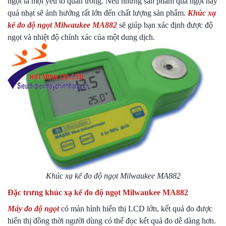
ngọt là một yếu tố quan trong. Nếu những sản phẩm quá ngọt hay
quá nhạt sẽ ảnh hưởng rất lớn đến chất lượng sản phẩm.
Khúc xạ
kế đo độ ngọt Milwaukee MA882
sẽ giúp bạn xác định được độ
ngọt và nhiệt độ chính xác của một dung dịch.
Khúc xạ kế đo độ ngọt Milwaukee MA882
Đặc trưng khúc xạ kế đo độ ngọt Milwaukee MA882
Máy đo độ ngọt
có màn hình hiển thị LCD lớn, kết quả đo được
hiển thị đồng thời người dùng có thể đọc kết quả đo dễ dàng hơn.