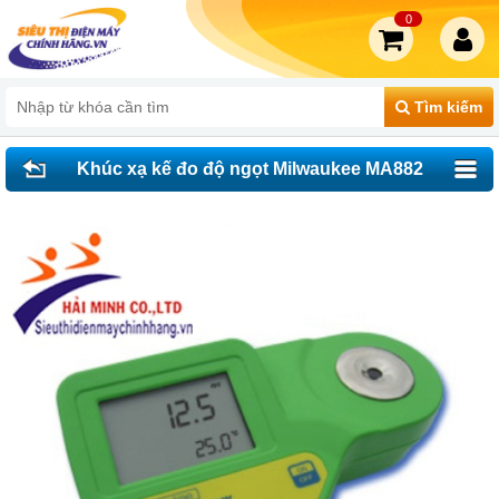
0
Tìm kiếm
Khúc xạ kế đo độ ngọt Milwaukee MA882