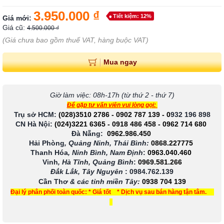
3.950.000 ₫
Tiết kiệm: 12%
Giá mới:
Giá cũ:
4.500.000 ₫
(Giá chưa bao gồm thuế VAT, hàng buộc VAT)
Mua ngay
Giờ làm việc: 08h-17h (từ thứ 2 - thứ 7)
Để gặp tư vấn viên vui lòng gọi:
Trụ sở HCM:
(028)3510 2786
-
0902 787 139
-
0
932 196 898
CN Hà Nội:
(024)3221 6365
-
0918 486 458
-
0962 714 680
Đà Nẵng:
0962.986.450
Hải Phòng
, Quảng Ninh, Thái Bình:
0868.227775
Thanh Hóa
, Ninh Bình, Nam Định
:
0963.040.460
Vinh
, Hà Tĩnh, Quảng Bình
:
0969.581.266
Đắk Lắk, Tây Nguyên
:
0984.762.139
Cần Thơ
& các tỉnh miền Tây
:
0938 704 139
Đại lý phân phối toàn quốc: * Giá tốt * Dịch vụ sau bán hàng tận tâm.