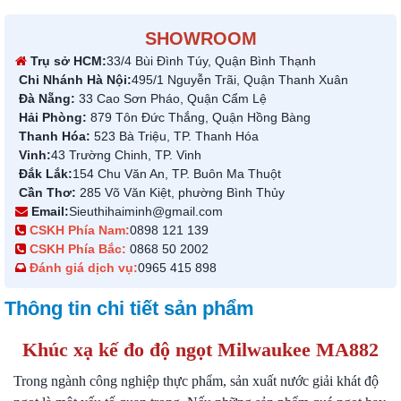
SHOWROOM
Trụ sở HCM:
33/4 Bùi Đình Túy, Quận Bình Thạnh
Chi Nhánh Hà Nội:
495/1 Nguyễn Trãi, Quận Thanh Xuân
Đà Nẵng:
33 Cao Sơn Pháo, Quận Cẩm Lệ
Hải Phòng:
879 Tôn Đức Thắng, Quận Hồng Bàng
Thanh Hóa:
523 Bà Triệu, TP. Thanh Hóa
Vinh:
43 Trường Chinh, TP. Vinh
Đắk Lắk:
154 Chu Văn An, TP. Buôn Ma Thuột
Cần Thơ:
285 Võ Văn Kiệt, phường Bình Thủy
Email:
Sieuthihaiminh@gmail.com
CSKH Phía Nam:
0898 121 139
CSKH Phía Bắc:
0868 50 2002
Đánh giá dịch vụ:
0965 415 898
Thông tin chi tiết sản phẩm
Khúc xạ kế đo độ ngọt Milwaukee MA882
Trong ngành công nghiệp thực phẩm, sản xuất nước giải khát độ