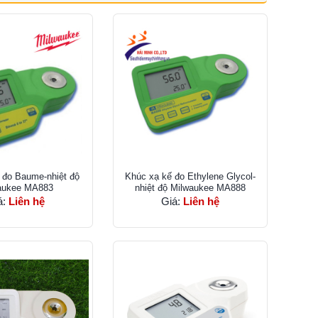
 đo Baume-nhiệt độ
Khúc xạ kế đo Ethylene Glycol-
aukee MA883
nhiệt độ Milwaukee MA888
á:
Liên hệ
Giá:
Liên hệ