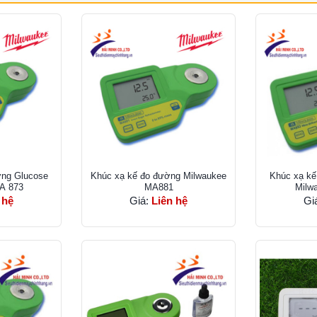
ờng Glucose
Khúc xạ kế đo đường Milwaukee
Khúc xạ kế
A 873
MA881
Milw
 hệ
Giá:
Liên hệ
Gi