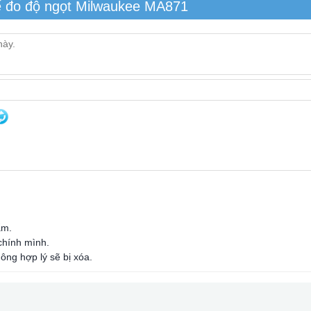
ế đo độ ngọt Milwaukee MA871
ẩm.
 chính mình.
ông hợp lý sẽ bị xóa.