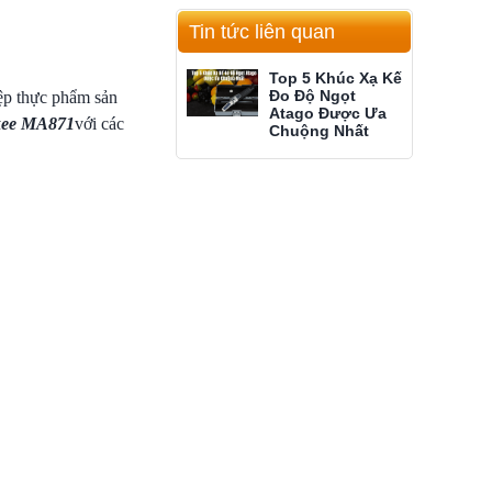
Tin tức liên quan
Top 5 Khúc Xạ Kế
Đo Độ Ngọt
iệp thực phẩm sản
Atago Được Ưa
ukee MA871
với các
Chuộng Nhất