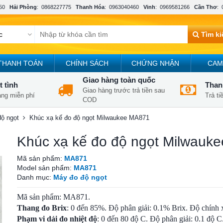
50
Hải Phòng
:
0868227775
Thanh Hóa
:
0963040460
Vinh
:
0969581266
Cần Thơ
:
Tìm k
THANH TOÁN
CHÍNH SÁCH
CHỨNG NHẬN
CAM
Giao hàng toàn quốc
t tình
Thanh
Giao hàng trước trả tiền sau
àng miễn phí
Trả t
COD
ộ ngọt
Khúc xạ kế đo độ ngọt Milwaukee MA871
Khúc xạ kế đo độ ngọt Milwauk
Mã sản phẩm:
MA871
Model sản phẩm:
MA871
Danh mục:
Máy đo độ ngọt
Mã sản phẩm: MA871.
Thang đo Brix
: 0 đến 85%. Độ phân giải: 0.1% Brix. Độ chính 
Phạm vi dải đo nhiệt độ
: 0 đến 80 độ C. Độ phân giải: 0.1 độ C