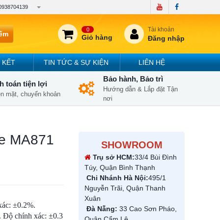
0938704139
Tài khoản
0
iếm
Giỏ hàng
Đăng nhập
 KẾT
TIN TỨC & SỰ KIỆN
LIÊN HỆ
Bảo hành, Bảo trì
 toán tiện lợi
Hướng dẫn & Lắp đặt Tận
iền mặt, chuyển khoản
nơi
ee MA871
SHOWROOM
Trụ sở HCM:
33/4 Bùi Đình
Túy, Quận Bình Thạnh
Chi Nhánh Hà Nội:
495/1
Nguyễn Trãi, Quận Thanh
Xuân
xác: ±0.2%.
Đà Nẵng:
33 Cao Sơn Pháo,
. Độ chính xác: ±0.3
Quận Cẩm Lệ