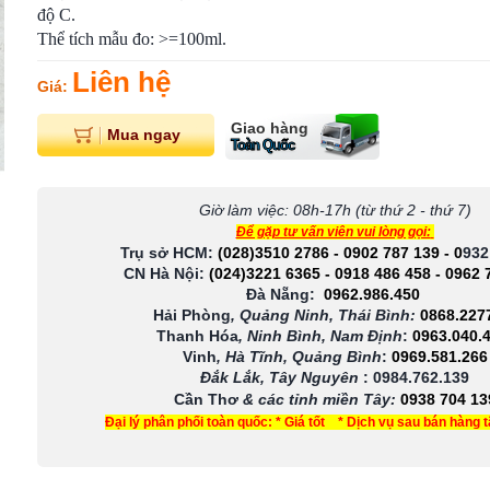
độ C.
Thể tích mẫu đo: >=100ml.
Liên hệ
Giá:
Giao hàng
Mua ngay
Toàn Quốc
Giờ làm việc: 08h-17h (từ thứ 2 - thứ 7)
Để gặp tư vấn viên vui lòng gọi:
Trụ sở HCM:
(028)3510 2786
-
0902 787 139
-
0
932
CN Hà Nội:
(024)3221 6365
-
0918 486 458
-
0962 
Đà Nẵng:
0962.986.450
Hải Phòng
, Quảng Ninh, Thái Bình:
0868.227
Thanh Hóa
, Ninh Bình, Nam Định
:
0963.040.
Vinh
, Hà Tĩnh, Quảng Bình
:
0969.581.266
Đắk Lắk, Tây Nguyên
:
0984.762.139
Cần Thơ
& các tỉnh miền Tây
:
0938 704 13
Đại lý phân phối toàn quốc: * Giá tốt * Dịch vụ sau bán hàng 