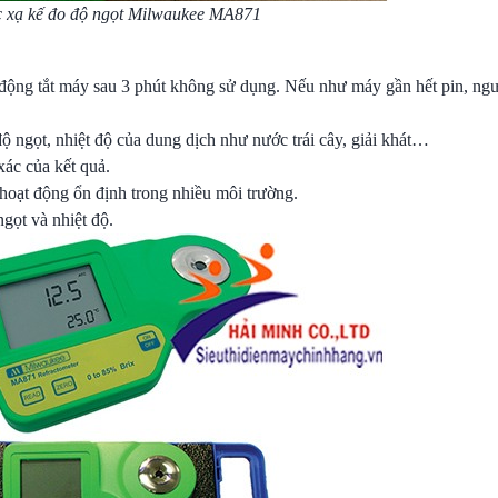
 xạ kế đo độ ngọt Milwaukee MA871
ự động tắt máy sau 3 phút không sử dụng. Nếu như máy gần hết pin, ng
độ ngọt, nhiệt độ của dung dịch như nước trái cây, giải khát…
xác của kết quả.
oạt động ổn định trong nhiều môi trường.
gọt và nhiệt độ.