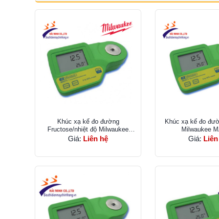
Khúc xạ kế đo đường
Khúc xạ kế đo đư
Fructose/nhiệt độ Milwaukee
Milwaukee M
MA872
Giá:
Liên hệ
Giá:
Liên