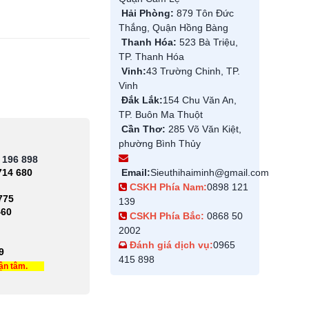
Hải Phòng:
879 Tôn Đức
Thắng, Quận Hồng Bàng
Thanh Hóa:
523 Bà Triệu,
TP. Thanh Hóa
Vinh:
43 Trường Chinh, TP.
Vinh
Đắk Lắk:
154 Chu Văn An,
TP. Buôn Ma Thuột
Cần Thơ:
285 Võ Văn Kiệt,
phường Bình Thủy
 196 898
714 680
Email:
Sieuthihaiminh@gmail.com
CSKH Phía Nam:
0898 121
775
139
460
CSKH Phía Bắc:
0868 50
2002
Đánh giá dịch vụ:
0965
9
415 898
tận tâm.