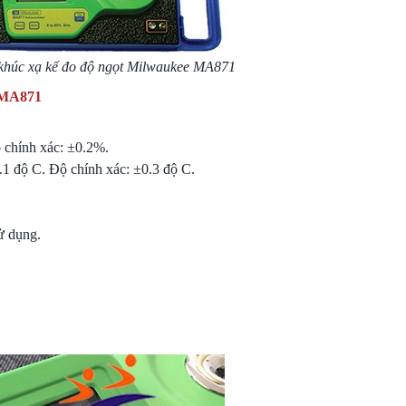
khúc xạ kế đo độ ngọt Milwaukee MA871
 MA871
ộ chính xác: ±0.2%.
0.1 độ C. Độ chính xác: ±0.3 độ C.
sử dụng.