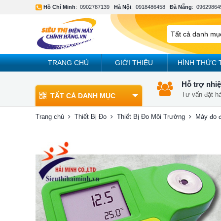
Hồ Chí Minh
:
0902787139
Hà Nội
:
0918486458
Đà Nẵng
:
09629864
TRANG CHỦ
GIỚI THIỆU
HÌNH THỨC 
Hỗ trợ nhiệ
Tư vấn đặt h
TẤT CẢ DANH MỤC
Trang chủ
Thiết Bị Đo
Thiết Bị Đo Môi Trường
Máy đo đ