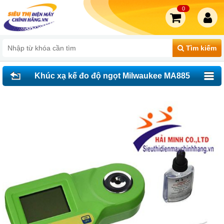
0
Tìm kiếm
Khúc xạ kế đo độ ngọt Milwaukee MA885