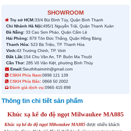
SHOWROOM
Trụ sở HCM:
33/4 Bùi Đình Túy, Quận Bình Thạnh
Chi Nhánh Hà Nội:
495/1 Nguyễn Trãi, Quận Thanh Xuân
Đà Nẵng:
33 Cao Sơn Pháo, Quận Cẩm Lệ
Hải Phòng:
879 Tôn Đức Thắng, Quận Hồng Bàng
Thanh Hóa:
523 Bà Triệu, TP. Thanh Hóa
Vinh:
43 Trường Chinh, TP. Vinh
Đắk Lắk:
154 Chu Văn An, TP. Buôn Ma Thuột
Cần Thơ:
285 Võ Văn Kiệt, phường Bình Thủy
Email:
Sieuthihaiminh@gmail.com
CSKH Phía Nam:
0898 121 139
CSKH Phía Bắc:
0868 50 2002
Đánh giá dịch vụ:
0965 415 898
Thông tin chi tiết sản phẩm
Khúc xạ kế đo độ ngọt Milwaukee MA885
Khúc xạ kế đo độ ngọt Milwaukee MA885
được nhiều khách