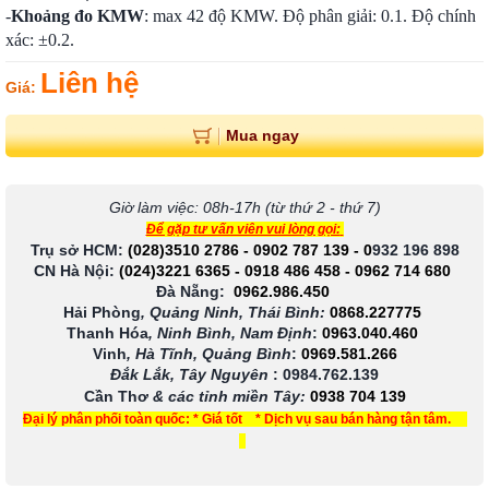
-
Khoảng đo KMW
: max 42 độ KMW. Độ phân giải: 0.1. Độ chính
xác: ±0.2.
Liên hệ
Giá:
Mua ngay
Giờ làm việc: 08h-17h (từ thứ 2 - thứ 7)
Để gặp tư vấn viên vui lòng gọi:
Trụ sở HCM:
(028)3510 2786
-
0902 787 139
-
0
932 196 898
CN Hà Nội:
(024)3221 6365
-
0918 486 458
-
0962 714 680
Đà Nẵng:
0962.986.450
Hải Phòng
, Quảng Ninh, Thái Bình:
0868.227775
Thanh Hóa
, Ninh Bình, Nam Định
:
0963.040.460
Vinh
, Hà Tĩnh, Quảng Bình
:
0969.581.266
Đắk Lắk, Tây Nguyên
:
0984.762.139
Cần Thơ
& các tỉnh miền Tây
:
0938 704 139
Đại lý phân phối toàn quốc: * Giá tốt * Dịch vụ sau bán hàng tận tâm.