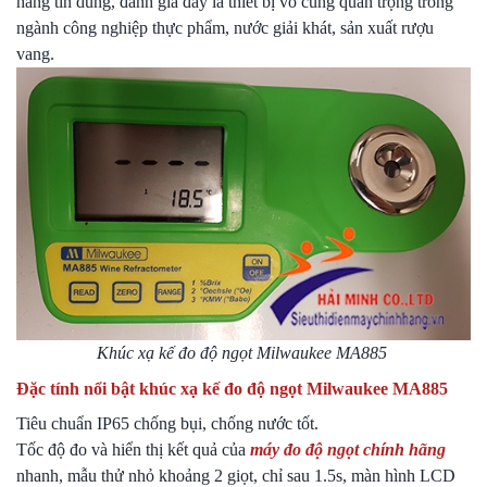
hàng tin dùng, đánh giá đây là thiết bị vô cùng quan trọng trong
ngành công nghiệp thực phẩm, nước giải khát, sản xuất rượu
vang.
Khúc xạ kế đo độ ngọt Milwaukee MA885
Đặc tính nổi bật khúc xạ kế đo độ ngọt Milwaukee MA885
Tiêu chuẩn IP65 chống bụi, chống nước tốt.
Tốc độ đo và hiển thị kết quả của
máy đo độ ngọt chính hãng
nhanh, mẫu thử nhỏ khoảng 2 giọt, chỉ sau 1.5s, màn hình LCD