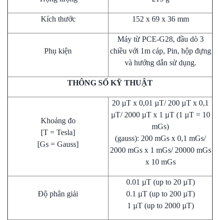
Kích thước
152 x 69 x 36 mm
Máy từ PCE-G28, đầu dò 3
Phụ kiện
chiều với 1m cáp, Pin, hộp đựng
và hướng dẫn sử dụng.
THÔNG SỐ KỸ THUẬT
20 µT x 0,01 µT/ 200 µT x 0,1
µT/ 2000 µT x 1 µT (1 µT = 10
Khoảng đo
mGs)
[T = Tesla]
(gauss): 200 mGs x 0,1 mGs/
[Gs = Gauss]
2000 mGs x 1 mGs/ 20000 mGs
x 10 mGs
0.01 µT (up to 20 µT)
Độ phân giải
0.1 µT (up to 200 µT)
1 µT (up to 2000 µT)