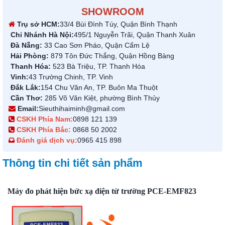
SHOWROOM
Trụ sở HCM:
33/4 Bùi Đình Túy, Quận Bình Thạnh
Chi Nhánh Hà Nội:
495/1 Nguyễn Trãi, Quận Thanh Xuân
Đà Nẵng:
33 Cao Sơn Pháo, Quận Cẩm Lệ
Hải Phòng:
879 Tôn Đức Thắng, Quận Hồng Bàng
Thanh Hóa:
523 Bà Triệu, TP. Thanh Hóa
Vinh:
43 Trường Chinh, TP. Vinh
Đắk Lắk:
154 Chu Văn An, TP. Buôn Ma Thuột
Cần Thơ:
285 Võ Văn Kiệt, phường Bình Thủy
Email:
Sieuthihaiminh@gmail.com
CSKH Phía Nam:
0898 121 139
CSKH Phía Bắc:
0868 50 2002
Đánh giá dịch vụ:
0965 415 898
Thông tin chi tiết sản phẩm
Máy đo phát hiện bức xạ điện từ trường PCE-EMF823