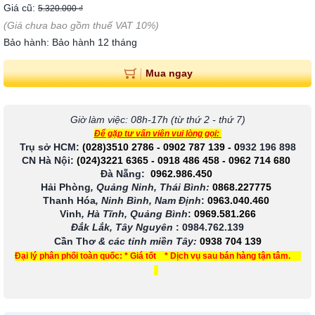
Giá cũ:
5.320.000 ₫
(Giá chưa bao gồm thuế VAT 10%)
Bảo hành: Bảo hành 12 tháng
Mua ngay
Giờ làm việc: 08h-17h (từ thứ 2 - thứ 7)
Để gặp tư vấn viên vui lòng gọi:
Trụ sở HCM:
(028)3510 2786
-
0902 787 139
-
0
932 196 898
CN Hà Nội:
(024)3221 6365
-
0918 486 458
-
0962 714 680
Đà Nẵng:
0962.986.450
Hải Phòng
, Quảng Ninh, Thái Bình:
0868.227775
Thanh Hóa
, Ninh Bình, Nam Định
:
0963.040.460
Vinh
, Hà Tĩnh, Quảng Bình
:
0969.581.266
Đắk Lắk, Tây Nguyên
:
0984.762.139
Cần Thơ
& các tỉnh miền Tây
:
0938 704 139
Đại lý phân phối toàn quốc: * Giá tốt * Dịch vụ sau bán hàng tận tâm.