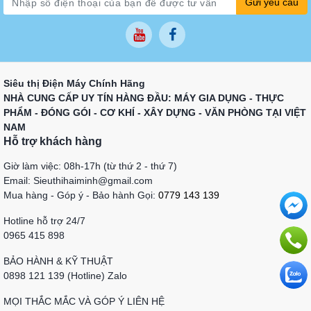
Gửi yêu cầu
Siêu thị Điện Máy Chính Hãng
NHÀ CUNG CẤP UY TÍN HÀNG ĐẦU: MÁY GIA DỤNG - THỰC
PHẨM - ĐÓNG GÓI - CƠ KHÍ - XÂY DỰNG - VĂN PHÒNG TẠI VIỆT
NAM
Hỗ trợ khách hàng
Giờ làm việc: 08h-17h (từ thứ 2 - thứ 7)
Email: Sieuthihaiminh@gmail.com
Mua hàng - Góp ý - Bảo hành Gọi:
0779 143 139
Hotline hỗ trợ 24/7
0965 415 898
BẢO HÀNH & KỸ THUẬT
0898 121 139 (Hotline) Zalo
MỌI THẮC MẮC VÀ GÓP Ý LIÊN HỆ