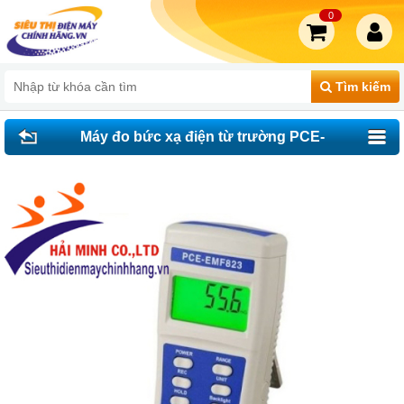
0
Tìm kiếm
Máy đo bức xạ điện từ trường PCE-
EMF823