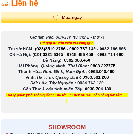
Liên hệ
Giá:
Mua ngay
Giờ làm việc: 08h-17h (từ thứ 2 - thứ 7)
Để gặp tư vấn viên vui lòng gọi:
Trụ sở HCM:
(028)3510 2786
-
0902 787 139
-
0
932 196 898
CN Hà Nội:
(024)3221 6365
-
0918 486 458
-
0962 714 680
Đà Nẵng:
0962.986.450
Hải Phòng
, Quảng Ninh, Thái Bình:
0868.227775
Thanh Hóa
, Ninh Bình, Nam Định
:
0963.040.460
Vinh
, Hà Tĩnh, Quảng Bình
:
0969.581.266
Đắk Lắk, Tây Nguyên
:
0984.762.139
Cần Thơ
& các tỉnh miền Tây
:
0938 704 139
Đại lý phân phối toàn quốc: * Giá tốt * Dịch vụ sau bán hàng tận tâm.
SHOWROOM