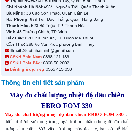
Trụ sở HCM:
33/4 Bùi Đình Túy, Quận Bình Thạnh
Chi Nhánh Hà Nội:
495/1 Nguyễn Trãi, Quận Thanh Xuân
Đà Nẵng:
33 Cao Sơn Pháo, Quận Cẩm Lệ
Hải Phòng:
879 Tôn Đức Thắng, Quận Hồng Bàng
Thanh Hóa:
523 Bà Triệu, TP. Thanh Hóa
Vinh:
43 Trường Chinh, TP. Vinh
Đắk Lắk:
154 Chu Văn An, TP. Buôn Ma Thuột
Cần Thơ:
285 Võ Văn Kiệt, phường Bình Thủy
Email:
Sieuthihaiminh@gmail.com
CSKH Phía Nam:
0898 121 139
CSKH Phía Bắc:
0868 50 2002
Đánh giá dịch vụ:
0965 415 898
Thông tin chi tiết sản phẩm
Máy đo chất lượng nhiệt độ dầu chiên
EBRO FOM 330
Máy đo chất lượng nhiệt độ dầu chiên EBRO FOM 330
là
thiết bị được sử dụng trong ngành thực phẩm dùng để đo chất
lượng dầu chiên. Với việc sử dụng máy đo này, bạn có thể biết