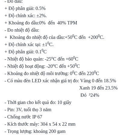
- Đo dầu:
+ Độ phân giải: 0.5%
+ Độ chính xác: ±2%.
+ Khoảng đo dầu:0% đến 40% TPM
- Đo nhiệt độ dầu:
0
0
+ Khoảng đo nhiệt độ của dầu:+50
C đến +200
C.
0
+ Độ chính xác tại: ±1
C.
0
+ Độ phân giải: 0.1
C
o
0
- Nhiệt độ bảo quản: -25
C đến +60
C
o
0
- Nhiệt độ hoạt động: -20
C đến +50
C
0
0
- Khoảng đo nhiệt độ môi trường: 0
C đến 220
C
- Có màu đèn LED xác nhận giá trị đo: Vàng 0 đến 18.5%
Xanh 19 đến 23.5%
Đỏ ³24%
- Thời gian cho kết quả đo: 10 giây
- Pin: 3V, tuổi thọ 3 năm
- Chống nước IP 67
- Kích thước máy: 304 x 54 x 22 mm
- Trọng lượng: khoảng 200 gam