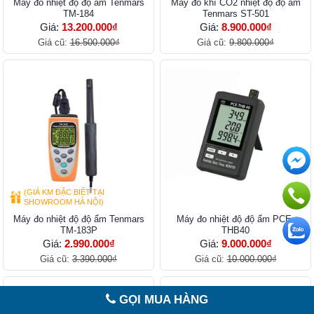
Máy đo nhiệt độ độ ẩm Tenmars
Máy đo khí CO2 nhiệt độ độ ẩm
TM-184
Tenmars ST-501
Giá:
13.200.000₫
Giá:
8.900.000₫
Giá cũ:
16.500.000₫
Giá cũ:
9.800.000₫
(GIÁ KM ĐẶC BIỆT TẠI
SHOWROOM HÀ NỘI)
Máy đo nhiệt độ độ ẩm Tenmars
Máy đo nhiệt độ độ ẩm PCE-
TM-183P
THB40
Giá:
2.990.000₫
Giá:
9.000.000₫
Giá cũ:
3.390.000₫
Giá cũ:
10.000.000₫
GỌI MUA HÀNG