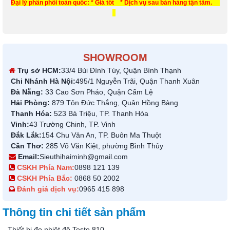
Đại lý phân phối toàn quốc: * Giá tốt * Dịch vụ sau bán hàng tận tâm.
SHOWROOM
Trụ sở HCM:
33/4 Bùi Đình Túy, Quận Bình Thạnh
Chi Nhánh Hà Nội:
495/1 Nguyễn Trãi, Quận Thanh Xuân
Đà Nẵng:
33 Cao Sơn Pháo, Quận Cẩm Lệ
Hải Phòng:
879 Tôn Đức Thắng, Quận Hồng Bàng
Thanh Hóa:
523 Bà Triệu, TP. Thanh Hóa
Vinh:
43 Trường Chinh, TP. Vinh
Đắk Lắk:
154 Chu Văn An, TP. Buôn Ma Thuột
Cần Thơ:
285 Võ Văn Kiệt, phường Bình Thủy
Email:
Sieuthihaiminh@gmail.com
CSKH Phía Nam:
0898 121 139
CSKH Phía Bắc:
0868 50 2002
Đánh giá dịch vụ:
0965 415 898
Thông tin chi tiết sản phẩm
Thiết bị đo nhiệt độ Testo 810