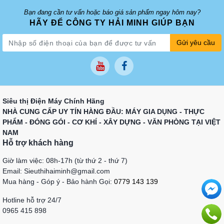
Bạn đang cần tư vấn hoặc báo giá sản phẩm ngay hôm nay?
HÃY ĐỂ CÔNG TY HẢI MINH GIÚP BẠN
Gửi yêu cầu
Siêu thị Điện Máy Chính Hãng
NHÀ CUNG CẤP UY TÍN HÀNG ĐẦU: MÁY GIA DỤNG - THỰC
PHẨM - ĐÓNG GÓI - CƠ KHÍ - XÂY DỰNG - VĂN PHÒNG TẠI VIỆT
NAM
Hỗ trợ khách hàng
Giờ làm việc: 08h-17h (từ thứ 2 - thứ 7)
Email: Sieuthihaiminh@gmail.com
Mua hàng - Góp ý - Bảo hành Gọi:
0779 143 139
Hotline hỗ trợ 24/7
0965 415 898