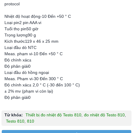
protocol
Nhiệt độ hoạt động
-10 Đến +50 ° C
Loại pin
2 pin AAA vi
Tuổi thọ pin
50 giờ
Trọng lượng
90 g
Kích thước
119 x 46 x 25 mm
Loại đầu dò NTC
Meas. phạm vi
-10 Đến +50 ° C
Độ chính xác
±
Độ phân giải
0
Loại đầu dò hồng ngoại
Meas. Phạm vi
-30 Đến 300 ° C
Độ chính xác
± 2,0 ° C (-30 đến 100 ° C)
± 2% mv (phạm vi còn lại)
Độ phân giải
0
Từ khóa:
Thiết bị đo nhiệt độ Testo 810
,
đo nhiệt độ Testo 810
,
Testo 810
,
810