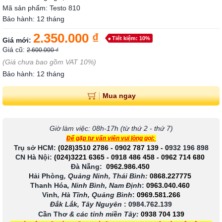
Mã sản phẩm: Testo 810
Bảo hành: 12 tháng
2.350.000 ₫
Tiết kiệm: 10%
Giá mới:
Giá cũ:
2.600.000 ₫
(Giá chưa bao gồm VAT 10%)
Bảo hành: 12 tháng
Mua ngay
Giờ làm việc: 08h-17h (từ thứ 2 - thứ 7)
Để gặp tư vấn viên vui lòng gọi:
Trụ sở HCM:
(028)3510 2786
-
0902 787 139
-
0
932 196 898
CN Hà Nội:
(024)3221 6365
-
0918 486 458
-
0962 714 680
Đà Nẵng:
0962.986.450
Hải Phòng
, Quảng Ninh, Thái Bình:
0868.227775
Thanh Hóa
, Ninh Bình, Nam Định
:
0963.040.460
Vinh
, Hà Tĩnh, Quảng Bình
:
0969.581.266
Đắk Lắk, Tây Nguyên
:
0984.762.139
Cần Thơ
& các tỉnh miền Tây
:
0938 704 139