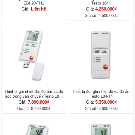
EBI 20-TH1
Testo 184H
Giá:
Liên hệ
Giá:
4.250.000₫
Giá cũ:
4.500.000₫
Thiết bị ghi nhiệt độ, độ ẩm và độ
Thiết bị đo, ghi nhiệt độ và độ ẩm
sốc trong vận chuyển Testo 184-
Testo 184-T4
G1
Giá:
7.890.000₫
Giá:
5.350.000₫
Giá cũ:
8.200.000₫
Giá cũ:
5.600.000₫