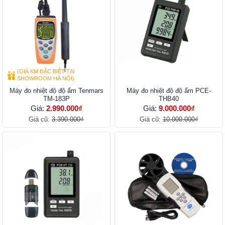
(GIÁ KM ĐẶC BIỆT TẠI
SHOWROOM HÀ NỘI)
Máy đo nhiệt độ độ ẩm Tenmars
Máy đo nhiệt độ độ ẩm PCE-
TM-183P
THB40
Giá:
2.990.000₫
Giá:
9.000.000₫
Giá cũ:
3.390.000₫
Giá cũ:
10.000.000₫