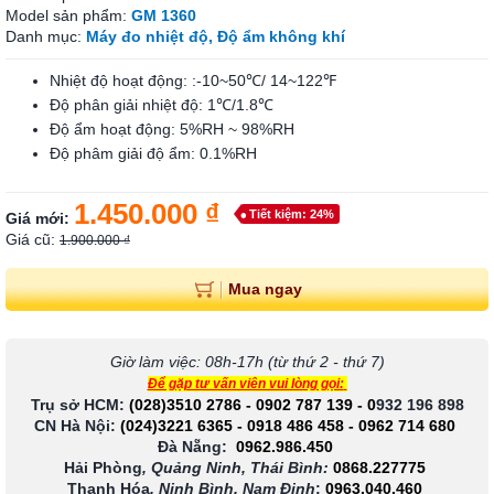
Model sản phẩm:
GM 1360
Danh mục:
Máy đo nhiệt độ, Độ ẩm không khí
Nhiệt độ hoạt động: :-10~50℃/ 14~122℉
Độ phân giải nhiệt độ: 1℃/1.8℃
Độ ẩm hoạt động: 5%RH ~ 98%RH
Độ phâm giải độ ẩm: 0.1%RH
1.450.000 ₫
Tiết kiệm: 24%
Giá mới:
Giá cũ:
1.900.000 ₫
Mua ngay
Giờ làm việc: 08h-17h (từ thứ 2 - thứ 7)
Để gặp tư vấn viên vui lòng gọi:
Trụ sở HCM:
(028)3510 2786
-
0902 787 139
-
0
932 196 898
CN Hà Nội:
(024)3221 6365
-
0918 486 458
-
0962 714 680
Đà Nẵng:
0962.986.450
Hải Phòng
, Quảng Ninh, Thái Bình:
0868.227775
Thanh Hóa
, Ninh Bình, Nam Định
:
0963.040.460