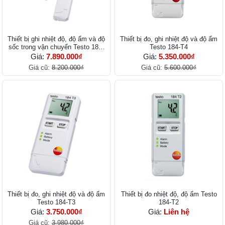
Thiết bị ghi nhiệt độ, độ ẩm và độ
Thiết bị đo, ghi nhiệt độ và độ ẩm
sốc trong vận chuyển Testo 184-
Testo 184-T4
G1
Giá:
7.890.000₫
Giá:
5.350.000₫
Giá cũ:
8.200.000₫
Giá cũ:
5.600.000₫
Thiết bị đo, ghi nhiệt độ và độ ẩm
Thiết bị đo nhiệt độ, độ ẩm Testo
Testo 184-T3
184-T2
Giá:
3.750.000₫
Giá:
Liên hệ
Giá cũ:
3.980.000₫