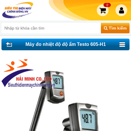
0
Tìm kiếm
Máy đo nhiệt độ độ ẩm Testo 605-H1