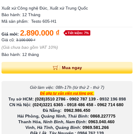
Xuất xứ:Công nghệ Đức, Xuất xứ Trung Quốc
Bảo hành: 12 Tháng
Mã sản phẩm: Testo 605-H1
2.890.000 ₫
Tiết kiệm: 7%
Giá mới:
Giá cũ:
3.100.000 ₫
(Giá chưa bao gồm VAT 10%)
Bảo hành: 12 tháng
Mua ngay
Giờ làm việc: 08h-17h (từ thứ 2 - thứ 7)
Để gặp tư vấn viên vui lòng gọi:
Trụ sở HCM:
(028)3510 2786
-
0902 787 139
-
0
932 196 898
CN Hà Nội:
(024)3221 6365
-
0918 486 458
-
0962 714 680
Đà Nẵng:
0962.986.450
Hải Phòng
, Quảng Ninh, Thái Bình:
0868.227775
Thanh Hóa
, Ninh Bình, Nam Định
:
0963.040.460
Vinh
, Hà Tĩnh, Quảng Bình
:
0969.581.266
Đắk Lắk, Tây Nguyên
:
0984.762.139