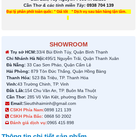
Cần Thơ
& các tỉnh miền Tây
:
0938 704 139
Đại lý phân phối toàn quốc: * Giá tốt * Dịch vụ sau bán hàng tận tâm.
SHOWROOM
Trụ sở HCM:
33/4 Bùi Đình Túy, Quận Bình Thạnh
Chi Nhánh Hà Nội:
495/1 Nguyễn Trãi, Quận Thanh Xuân
Đà Nẵng:
33 Cao Sơn Pháo, Quận Cẩm Lệ
Hải Phòng:
879 Tôn Đức Thắng, Quận Hồng Bàng
Thanh Hóa:
523 Bà Triệu, TP. Thanh Hóa
Vinh:
43 Trường Chinh, TP. Vinh
Đắk Lắk:
154 Chu Văn An, TP. Buôn Ma Thuột
Cần Thơ:
285 Võ Văn Kiệt, phường Bình Thủy
Email:
Sieuthihaiminh@gmail.com
CSKH Phía Nam:
0898 121 139
CSKH Phía Bắc:
0868 50 2002
Đánh giá dịch vụ:
0965 415 898
Thông tin chi tiết sản phẩm