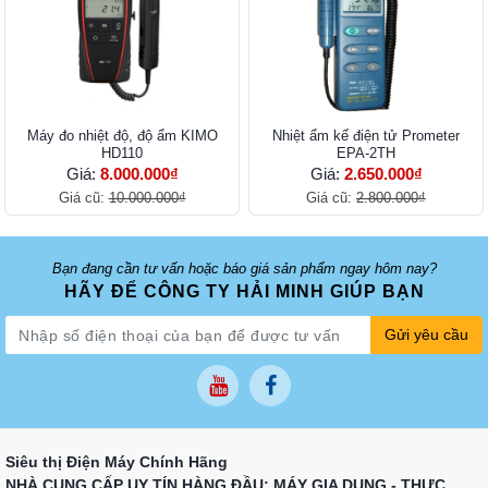
Máy đo nhiệt độ, độ ẩm KIMO
Nhiệt ẩm kế điện tử Prometer
HD110
EPA-2TH
Giá:
8.000.000₫
Giá:
2.650.000₫
Giá cũ:
10.000.000₫
Giá cũ:
2.800.000₫
Bạn đang cần tư vấn hoặc báo giá sản phẩm ngay hôm nay?
HÃY ĐỂ CÔNG TY HẢI MINH GIÚP BẠN
Gửi yêu cầu
Siêu thị Điện Máy Chính Hãng
NHÀ CUNG CẤP UY TÍN HÀNG ĐẦU: MÁY GIA DỤNG - THỰC