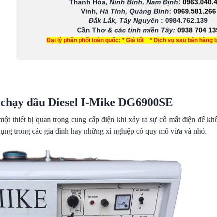
Thanh Hóa
, Ninh Bình, Nam Định
:
0963.040.
Vinh
, Hà Tĩnh, Quảng Bình
:
0969.581.266
Đắk Lắk, Tây Nguyên
:
0984.762.139
Cần Thơ
& các tỉnh miền Tây
:
0938 704 13
Đại lý phân phối toàn quốc: * Giá tốt * Dịch vụ sau bán hàng 
 chạy dầu Diesel I-Mike DG6900SE
một thiết bị quan trọng cung cấp điện khi xảy ra sự cố mất điện để 
ụng trong các gia đình hay những xí nghiệp có quy mô vừa và nhỏ.