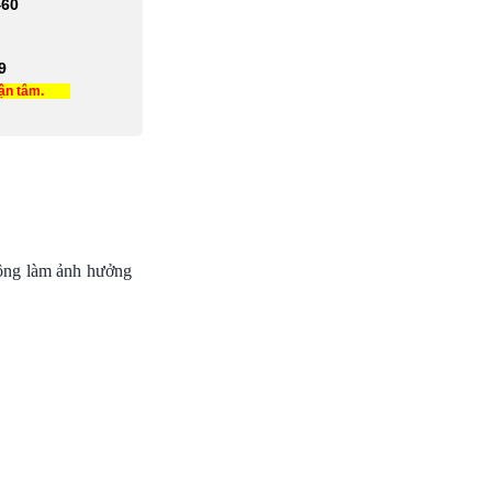
460
9
tận tâm.
không làm ảnh hưởng