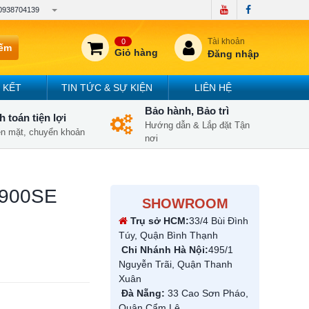
0938704139
Tài khoản
0
iếm
Giỏ hàng
Đăng nhập
 KẾT
TIN TỨC & SỰ KIỆN
LIÊN HỆ
Bảo hành, Bảo trì
 toán tiện lợi
Hướng dẫn & Lắp đặt Tận
iền mặt, chuyển khoản
nơi
G6900SE
SHOWROOM
Trụ sở HCM:
33/4 Bùi Đình
Túy, Quận Bình Thạnh
Chi Nhánh Hà Nội:
495/1
Nguyễn Trãi, Quận Thanh
Xuân
Đà Nẵng:
33 Cao Sơn Pháo,
Quận Cẩm Lệ