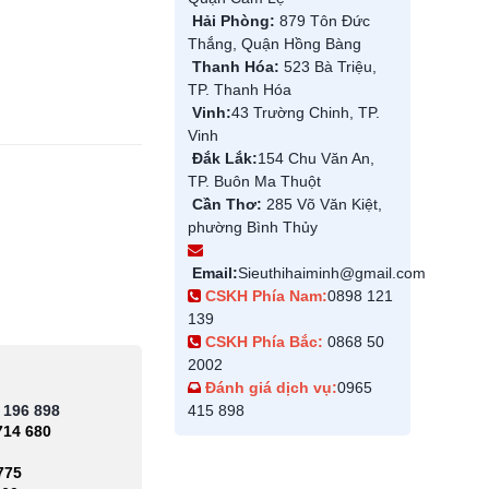
Hải Phòng:
879 Tôn Đức
Thắng, Quận Hồng Bàng
Thanh Hóa:
523 Bà Triệu,
TP. Thanh Hóa
Vinh:
43 Trường Chinh, TP.
Vinh
Đắk Lắk:
154 Chu Văn An,
TP. Buôn Ma Thuột
Cần Thơ:
285 Võ Văn Kiệt,
phường Bình Thủy
Email:
Sieuthihaiminh@gmail.com
CSKH Phía Nam:
0898 121
139
CSKH Phía Bắc:
0868 50
2002
Đánh giá dịch vụ:
0965
 196 898
415 898
714 680
775