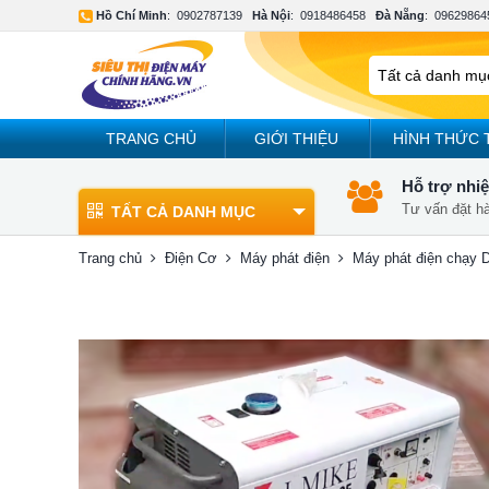
Hồ Chí Minh
:
0902787139
Hà Nội
:
0918486458
Đà Nẵng
:
09629864
TRANG CHỦ
GIỚI THIỆU
HÌNH THỨC 
Hỗ trợ nhiệ
Tư vấn đặt h
TẤT CẢ DANH MỤC
Trang chủ
Điện Cơ
Máy phát điện
Máy phát điện chạy