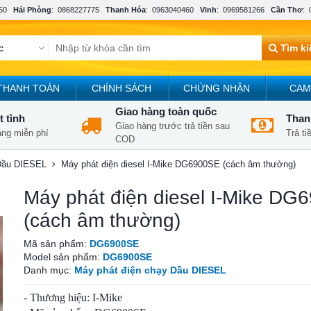
50
Hải Phòng
:
0868227775
Thanh Hóa
:
0963040460
Vinh
:
0969581266
Cần Thơ
:
Tìm k
THANH TOÁN
CHÍNH SÁCH
CHỨNG NHẬN
CAM
Giao hàng toàn quốc
t tình
Thanh
Giao hàng trước trả tiền sau
àng miễn phí
Trả t
COD
 Dầu DIESEL
Máy phát điện diesel I-Mike DG6900SE (cách âm thường)
Máy phát điện diesel I-Mike D
(cách âm thường)
Mã sản phẩm:
DG6900SE
Model sản phẩm:
DG6900SE
Danh mục:
Máy phát điện chạy Dầu DIESEL
- Thương hiệu: I-Mike