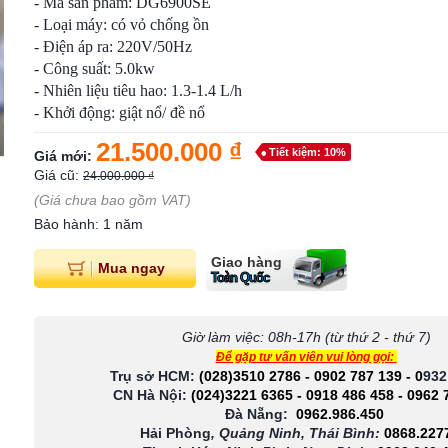
- Mã sản phẩm: DG6900SE
- Loại máy: có vỏ chống ồn
- Điện áp ra: 220V/50Hz
- Công suất: 5.0kw
- Nhiên liệu tiêu hao: 1.3-1.4 L/h
- Khởi động: giật nổ/ đề nổ
21.500.000 ₫
Tiết kiệm: 10%
Giá mới:
Giá cũ:
24.000.000 ₫
(Giá chưa bao gồm VAT)
Bảo hành: 1 năm
Giao hàng
Mua ngay
Toàn Quốc
Giờ làm việc: 08h-17h (từ thứ 2 - thứ 7)
Để gặp tư vấn viên vui lòng gọi:
Trụ sở HCM:
(028)3510 2786
-
0902 787 139
-
0
932
CN Hà Nội:
(024)3221 6365
-
0918 486 458
-
0962 
Đà Nẵng:
0962.986.450
Hải Phòng
, Quảng Ninh, Thái Bình:
0868.227