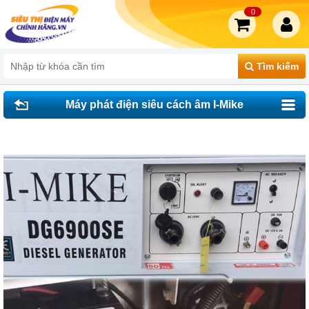
0
Tìm kiếm
Máy phát điện siêu cách âm I-Mike
DG6900SE( mở nắp trên)