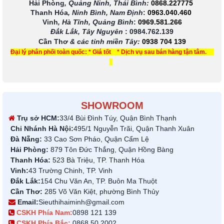
Hải Phòng
, Quảng Ninh, Thái Bình:
0868.227775
Thanh Hóa
, Ninh Bình, Nam Định
:
0963.040.460
Vinh
, Hà Tĩnh, Quảng Bình
:
0969.581.266
Đắk Lắk, Tây Nguyên
:
0984.762.139
Cần Thơ
& các tỉnh miền Tây
:
0938 704 139
Đại lý phân phối toàn quốc: * Giá tốt * Dịch vụ sau bán hàng tận tâm.
SHOWROOM
Trụ sở HCM:
33/4 Bùi Đình Túy, Quận Bình Thạnh
Chi Nhánh Hà Nội:
495/1 Nguyễn Trãi, Quận Thanh Xuân
Đà Nẵng:
33 Cao Sơn Pháo, Quận Cẩm Lệ
Hải Phòng:
879 Tôn Đức Thắng, Quận Hồng Bàng
Thanh Hóa:
523 Bà Triệu, TP. Thanh Hóa
Vinh:
43 Trường Chinh, TP. Vinh
Đắk Lắk:
154 Chu Văn An, TP. Buôn Ma Thuột
Cần Thơ:
285 Võ Văn Kiệt, phường Bình Thủy
Email:
Sieuthihaiminh@gmail.com
CSKH Phía Nam:
0898 121 139
CSKH Phía Bắc:
0868 50 2002