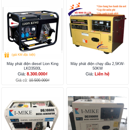
(giá KM đặc biệt)
Máy phát điện diesel Lion King
Máy phát điện chạy dầu 2,5KW-
LKD3500L
50KW
Giá:
8.300.000₫
Giá:
Liên hệ
Giá cũ:
10.500.000₫