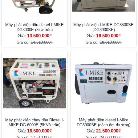
Máy phát điện dầu diesel I-MIKE
Máy phát điện I-MIKE DG3500SE
DG3000E (3kw trần)
(DG3900SE)
Giá:
13.500.000₫
Giá:
16.500.000₫
Giá cũ:
14.510.000₫
Giá cũ:
18.010.000₫
Máy phát điện chạy dầu Diesel I-
Máy phát điện diesel I-Mike
MIKE DG-6000E (5KVA trần)
DG6900SE (cách âm thường)
Giá:
16.500.000₫
Giá:
21.500.000₫
Giá cũ:
17.510.000₫
Giá cũ:
24.000.000₫