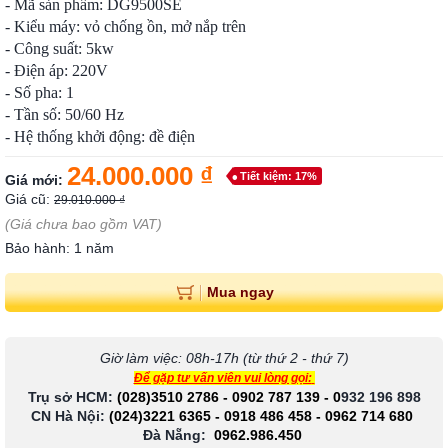
- Mã sản phẩm: DG9500SE
- Kiểu máy: vỏ chống ồn, mở nắp trên
- Công suất: 5kw
- Điện áp: 220V
- Số pha: 1
- Tần số: 50/60 Hz
- Hệ thống khởi động: đề điện
24.000.000 ₫
Tiết kiệm: 17%
Giá mới:
Giá cũ:
29.010.000 ₫
(Giá chưa bao gồm VAT)
Bảo hành: 1 năm
Mua ngay
Giờ làm việc: 08h-17h (từ thứ 2 - thứ 7)
Để gặp tư vấn viên vui lòng gọi:
Trụ sở HCM:
(028)3510 2786
-
0902 787 139
-
0
932 196 898
CN Hà Nội:
(024)3221 6365
-
0918 486 458
-
0962 714 680
Đà Nẵng:
0962.986.450