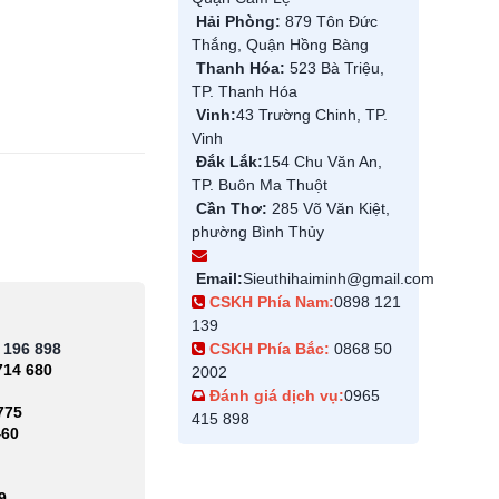
Hải Phòng:
879 Tôn Đức
Thắng, Quận Hồng Bàng
Thanh Hóa:
523 Bà Triệu,
TP. Thanh Hóa
Vinh:
43 Trường Chinh, TP.
Vinh
Đắk Lắk:
154 Chu Văn An,
TP. Buôn Ma Thuột
Cần Thơ:
285 Võ Văn Kiệt,
phường Bình Thủy
Email:
Sieuthihaiminh@gmail.com
CSKH Phía Nam:
0898 121
139
 196 898
CSKH Phía Bắc:
0868 50
714 680
2002
Đánh giá dịch vụ:
0965
775
415 898
460
9