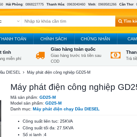
50
Hải Phòng
:
0868227775
Thanh Hóa
:
0963040460
Vinh
:
0969581266
Cần Thơ
:
Tìm k
THANH TOÁN
CHÍNH SÁCH
CHỨNG NHẬN
CAM
Giao hàng toàn quốc
t tình
Thanh
Giao hàng trước trả tiền sau
àng miễn phí
Trả t
COD
 Dầu DIESEL
Máy phát điện công nghiệp GD25-M
Máy phát điện công nghiệp GD
Mã sản phẩm:
GD25-M
Model sản phẩm:
GD25-M
Danh mục:
Máy phát điện chạy Dầu DIESEL
Công suất liên tuc: 25KVA
Công suất tối đa: 27.5KVA
Số xi lanh :4