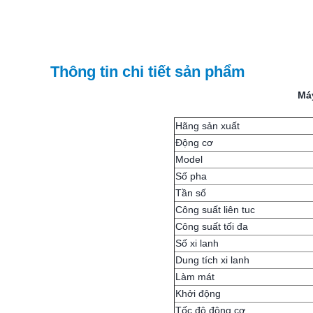
Thông tin chi tiết sản phẩm
Má
Hãng sản xuất
Động cơ
Model
Số pha
Tần số
Công suất liên tuc
Công suất tối đa
Số xi lanh
Dung tích xi lanh
Làm mát
Khởi động
Tốc độ động cơ