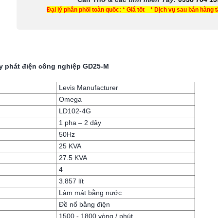
Đại lý phân phối toàn quốc: * Giá tốt * Dịch vụ sau bán hàng 
y phát điện công nghiệp GD25-M
Levis Manufacturer
Omega
LD102-4G
1 pha – 2 dây
50Hz
25 KVA
27.5 KVA
4
3.857 lít
Làm mát bằng nước
Đề nổ bằng điện
1500 - 1800 vòng / phút