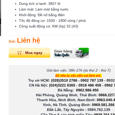
Dung tích xi lanh: 3857 lít
Làm mát: Làm mát bằng nước
Khởi động: Đề nổ bằng điện
Tốc độ động cơ: 1500 - 1800 vòng / phút
Công suất động cơ: KW (hp) 32 (43)
Liên hệ
Giá:
Giao hàng
Mua ngay
Toàn Quốc
Giờ làm việc: 08h-17h (từ thứ 2 - thứ 7)
Để gặp tư vấn viên vui lòng gọi:
Trụ sở HCM:
(028)3510 2786
-
0902 787 139
-
0
932
CN Hà Nội:
(024)3221 6365
-
0918 486 458
-
0962 
Đà Nẵng:
0962.986.450
Hải Phòng
, Quảng Ninh, Thái Bình:
0868.227
Thanh Hóa
, Ninh Bình, Nam Định
:
0963.040.
Vinh
, Hà Tĩnh, Quảng Bình
:
0969.581.266
Đắk Lắk, Tây Nguyên
:
0984.762.139
Cần Thơ
& các tỉnh miền Tây
:
0938 704 13