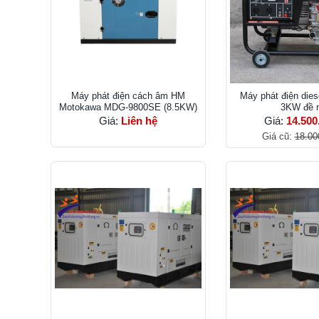
Máy phát điện cách âm HM
Máy phát điện die
Motokawa MDG-9800SE (8.5KW)
3KW đề 
Giá:
Liên hệ
Giá:
14.500
Giá cũ:
18.00