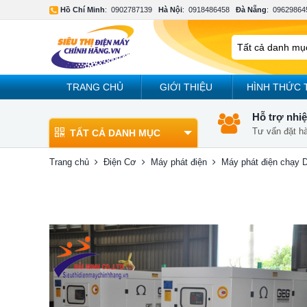
Hồ Chí Minh
:
0902787139
Hà Nội
:
0918486458
Đà Nẵng
:
09629864
TRANG CHỦ
GIỚI THIỆU
HÌNH THỨC 
Hỗ trợ nhiệ
Tư vấn đặt h
TẤT CẢ DANH MỤC
Trang chủ
Điện Cơ
Máy phát điện
Máy phát điện chạy