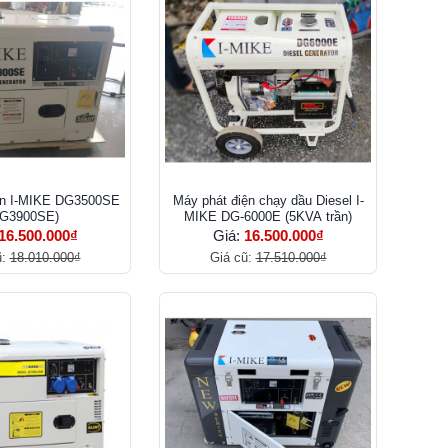
ện I-MIKE DG3500SE
Máy phát điện chạy dầu Diesel I-
DG3900SE)
MIKE DG-6000E (5KVA trần)
16.500.000₫
Giá:
16.500.000₫
ũ:
18.010.000₫
Giá cũ:
17.510.000₫