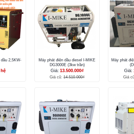
y dầu 2,5KW-
Máy phát điện dầu diesel I-MIKE
Máy phát đi
DG3000E (3kw trần)
(
 hệ
Giá:
13.500.000₫
Giá:
Giá cũ:
14.510.000₫
Giá c