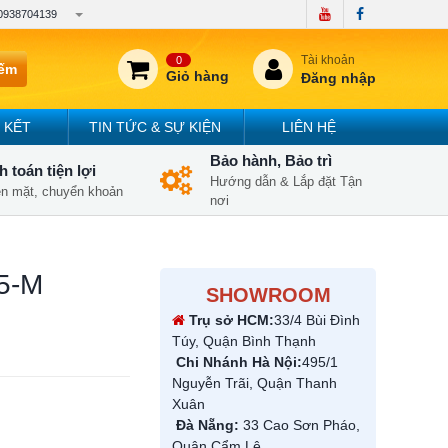
0938704139
Tài khoản
0
iếm
Giỏ hàng
Đăng nhập
 KẾT
TIN TỨC & SỰ KIỆN
LIÊN HỆ
Bảo hành, Bảo trì
 toán tiện lợi
Hướng dẫn & Lắp đặt Tận
iền mặt, chuyển khoản
nơi
25-M
SHOWROOM
Trụ sở HCM:
33/4 Bùi Đình
Túy, Quận Bình Thạnh
Chi Nhánh Hà Nội:
495/1
Nguyễn Trãi, Quận Thanh
Xuân
Đà Nẵng:
33 Cao Sơn Pháo,
Quận Cẩm Lệ