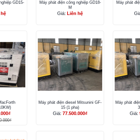
 nghiệp GD15-
Máy phát điện công nghiệp GD18-
Máy phát điệ
M
 hệ
Giá:
Liên hệ
Gi
MacForth
Máy phát điện diesel Mitsunini GF-
Máy phát điện
10KW)
15 (1 pha)
3
.000₫
Giá:
77.500.000₫
Giá:
0.000₫