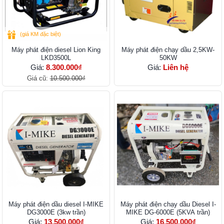
(giá KM đặc biệt)
Máy phát điện diesel Lion King
Máy phát điện chạy dầu 2,5KW-
LKD3500L
50KW
Giá:
8.300.000₫
Giá:
Liên hệ
Giá cũ:
10.500.000₫
Máy phát điện dầu diesel I-MIKE
Máy phát điện chạy dầu Diesel I-
DG3000E (3kw trần)
MIKE DG-6000E (5KVA trần)
Giá:
13.500.000₫
Giá:
16.500.000₫