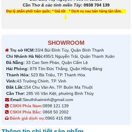
Cần Thơ
& các tỉnh miền Tây
:
0938 704 139
Đại lý phân phối toàn quốc: * Giá tốt * Dịch vụ sau bán hàng tận tâm.
SHOWROOM
Trụ sở HCM:
33/4 Bùi Đình Túy, Quận Bình Thạnh
Chi Nhánh Hà Nội:
495/1 Nguyễn Trãi, Quận Thanh Xuân
Đà Nẵng:
33 Cao Sơn Pháo, Quận Cẩm Lệ
Hải Phòng:
879 Tôn Đức Thắng, Quận Hồng Bàng
Thanh Hóa:
523 Bà Triệu, TP. Thanh Hóa
Vinh:
43 Trường Chinh, TP. Vinh
Đắk Lắk:
154 Chu Văn An, TP. Buôn Ma Thuột
Cần Thơ:
285 Võ Văn Kiệt, phường Bình Thủy
Email:
Sieuthihaiminh@gmail.com
CSKH Phía Nam:
0898 121 139
CSKH Phía Bắc:
0868 50 2002
Đánh giá dịch vụ:
0965 415 898
Thông tin chi tiết sản phẩm