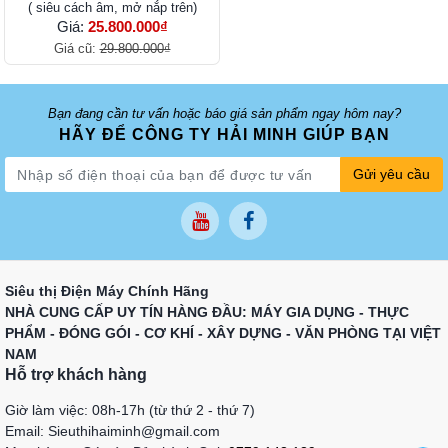
( siêu cách âm, mở nắp trên)
Giá:
25.800.000₫
Giá cũ:
29.800.000₫
Bạn đang cần tư vấn hoặc báo giá sản phẩm ngay hôm nay?
HÃY ĐỂ CÔNG TY HẢI MINH GIÚP BẠN
Gửi yêu cầu
Siêu thị Điện Máy Chính Hãng
NHÀ CUNG CẤP UY TÍN HÀNG ĐẦU: MÁY GIA DỤNG - THỰC
PHẨM - ĐÓNG GÓI - CƠ KHÍ - XÂY DỰNG - VĂN PHÒNG TẠI VIỆT
NAM
Hỗ trợ khách hàng
Giờ làm việc: 08h-17h (từ thứ 2 - thứ 7)
Email: Sieuthihaiminh@gmail.com