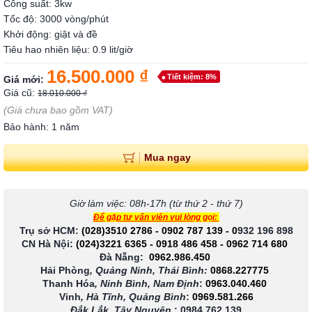
Công suất: 3kw
Tốc độ: 3000 vòng/phút
Khởi động: giật và đề
Tiêu hao nhiên liệu: 0.9 lit/giờ
16.500.000 ₫
Tiết kiệm: 8%
Giá mới:
Giá cũ:
18.010.000 ₫
(Giá chưa bao gồm VAT)
Bảo hành: 1 năm
Mua ngay
Giờ làm việc: 08h-17h (từ thứ 2 - thứ 7)
Để gặp tư vấn viên vui lòng gọi:
Trụ sở HCM:
(028)3510 2786
-
0902 787 139
-
0
932 196 898
CN Hà Nội:
(024)3221 6365
-
0918 486 458
-
0962 714 680
Đà Nẵng:
0962.986.450
Hải Phòng
, Quảng Ninh, Thái Bình:
0868.227775
Thanh Hóa
, Ninh Bình, Nam Định
:
0963.040.460
Vinh
, Hà Tĩnh, Quảng Bình
:
0969.581.266
Đắk Lắk, Tây Nguyên
:
0984.762.139