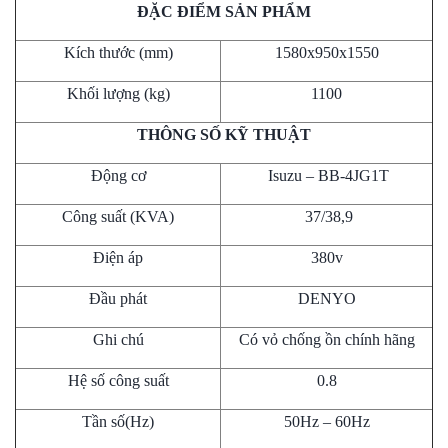
ĐẶC ĐIỂM SẢN PHẨM
Kích thước (mm)
1580x950x1550
Khối lượng (kg)
1100
THÔNG SỐ KỸ THUẬT
Động cơ
Isuzu – BB-4JG1T
Công suất (KVA)
37/38,9
Điện áp
380v
Đầu phát
DENYO
Ghi chú
Có vỏ chống ồn chính hãng
Hệ số công suất
0.8
Tần số(Hz)
50Hz – 60Hz