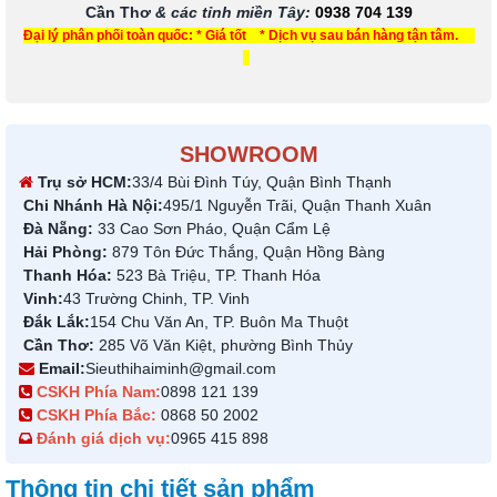
Cần Thơ
& các tỉnh miền Tây
:
0938 704 139
Đại lý phân phối toàn quốc: * Giá tốt * Dịch vụ sau bán hàng tận tâm.
SHOWROOM
Trụ sở HCM:
33/4 Bùi Đình Túy, Quận Bình Thạnh
Chi Nhánh Hà Nội:
495/1 Nguyễn Trãi, Quận Thanh Xuân
Đà Nẵng:
33 Cao Sơn Pháo, Quận Cẩm Lệ
Hải Phòng:
879 Tôn Đức Thắng, Quận Hồng Bàng
Thanh Hóa:
523 Bà Triệu, TP. Thanh Hóa
Vinh:
43 Trường Chinh, TP. Vinh
Đắk Lắk:
154 Chu Văn An, TP. Buôn Ma Thuột
Cần Thơ:
285 Võ Văn Kiệt, phường Bình Thủy
Email:
Sieuthihaiminh@gmail.com
CSKH Phía Nam:
0898 121 139
CSKH Phía Bắc:
0868 50 2002
Đánh giá dịch vụ:
0965 415 898
Thông tin chi tiết sản phẩm