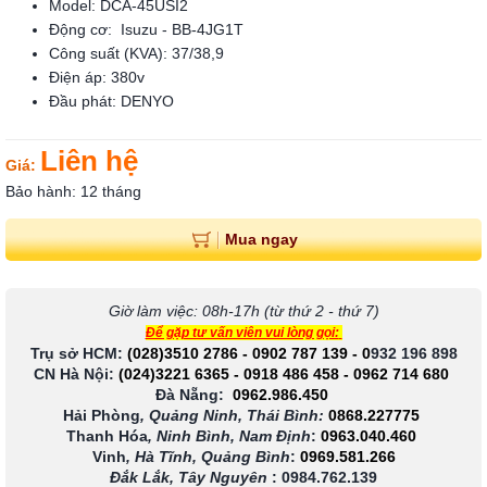
Model: DCA-45USI2
Động cơ: Isuzu - BB-4JG1T
Công suất (KVA): 37/38,9
Điện áp: 380v
Đầu phát: DENYO
Liên hệ
Giá:
Bảo hành: 12 tháng
Mua ngay
Giờ làm việc: 08h-17h (từ thứ 2 - thứ 7)
Để gặp tư vấn viên vui lòng gọi:
Trụ sở HCM:
(028)3510 2786
-
0902 787 139
-
0
932 196 898
CN Hà Nội:
(024)3221 6365
-
0918 486 458
-
0962 714 680
Đà Nẵng:
0962.986.450
Hải Phòng
, Quảng Ninh, Thái Bình:
0868.227775
Thanh Hóa
, Ninh Bình, Nam Định
:
0963.040.460
Vinh
, Hà Tĩnh, Quảng Bình
:
0969.581.266
Đắk Lắk, Tây Nguyên
:
0984.762.139