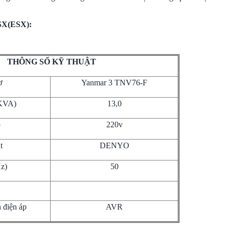
SX(ESX):
THÔNG SỐ KỸ THUẬT
ơ
Yanmar 3 TNV76-F
(KVA)
13,0
p
220v
t
DENYO
Hz)
50
 điện áp
AVR