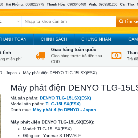
50
Hải Phòng
:
0868227775
Thanh Hóa
:
0963040460
Vinh
:
0969581266
Cần Thơ
:
Tìm k
THANH TOÁN
CHÍNH SÁCH
CHỨNG NHẬN
CAM
Giao hàng toàn quốc
t tình
Thanh
Giao hàng trước trả tiền sau
àng miễn phí
Trả t
COD
O - Japan
Máy phát điện DENYO TLG-15LSX(ESX)
Máy phát điện DENYO TLG-15L
Mã sản phẩm:
DENYO TLG-15LSX(ESX)
Model sản phẩm:
TLG-15LSX(ESX)
Danh mục:
Máy phát điện DENYO - Japan
Máy phát điện DENYO TLG-15LSX(ESX):
Model: TLG-15LSX(ESX)
Động cơ: Yanmar 3 TNV76-F