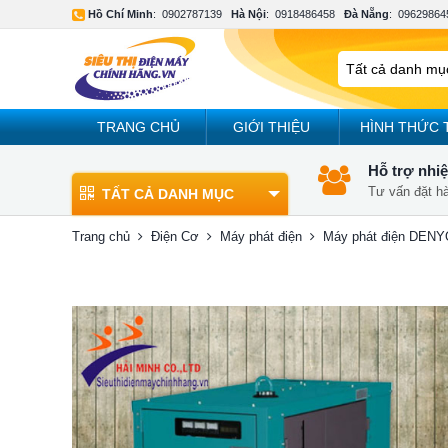
Hồ Chí Minh
:
0902787139
Hà Nội
:
0918486458
Đà Nẵng
:
09629864
TRANG CHỦ
GIỚI THIỆU
HÌNH THỨC 
Hỗ trợ nhiệ
Tư vấn đặt h
TẤT CẢ DANH MỤC
Trang chủ
Điện Cơ
Máy phát điện
Máy phát điện DENY