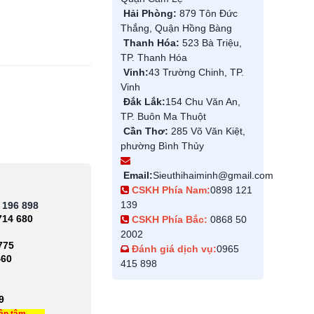
Hải Phòng:
879 Tôn Đức
Thắng, Quận Hồng Bàng
Thanh Hóa:
523 Bà Triệu,
TP. Thanh Hóa
Vinh:
43 Trường Chinh, TP.
Vinh
Đắk Lắk:
154 Chu Văn An,
TP. Buôn Ma Thuột
Cần Thơ:
285 Võ Văn Kiệt,
phường Bình Thủy
Email:
Sieuthihaiminh@gmail.com
CSKH Phía Nam:
0898 121
139
 196 898
714 680
CSKH Phía Bắc:
0868 50
2002
775
Đánh giá dịch vụ:
0965
460
415 898
9