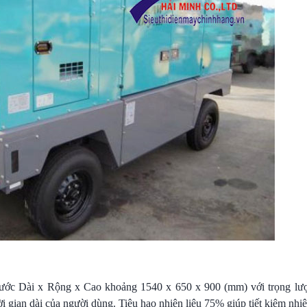
 Dài x Rộng x Cao khoảng 1540 x 650 x 900 (mm) với trọng lượ
ời gian dài của người dùng. Tiêu hao nhiên liệu 75% giúp tiết kiệm nhiê