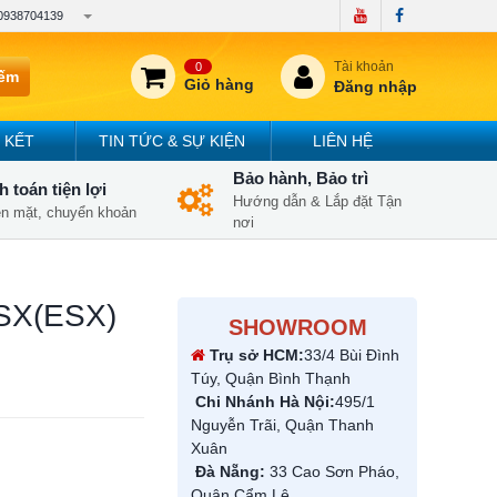
0938704139
Tài khoản
0
iếm
Giỏ hàng
Đăng nhập
 KẾT
TIN TỨC & SỰ KIỆN
LIÊN HỆ
Bảo hành, Bảo trì
 toán tiện lợi
Hướng dẫn & Lắp đặt Tận
iền mặt, chuyển khoản
nơi
SX(ESX)
SHOWROOM
Trụ sở HCM:
33/4 Bùi Đình
Túy, Quận Bình Thạnh
Chi Nhánh Hà Nội:
495/1
Nguyễn Trãi, Quận Thanh
Xuân
Đà Nẵng:
33 Cao Sơn Pháo,
Quận Cẩm Lệ