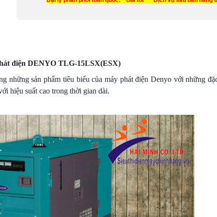
Đại lý phân phối toàn quốc: * Giá tốt * Dịch vụ sau bán hàng 
hát điện DENYO TLG-15LSX(ESX)
ong những sản phẩm tiêu biểu của máy phát điện Denyo với những đặc
với hiệu suất cao trong thời gian dài.