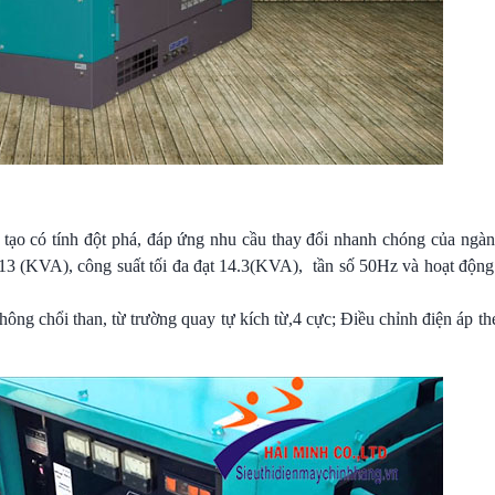
tạo có tính đột phá, đáp ứng nhu cầu thay đổi nhanh chóng của ngàn
ục 13 (KVA), công suất tối đa đạt 14.3(KVA), tần số 50Hz và hoạt độn
chổi than, từ trường quay tự kích từ,4 cực; Điều chỉnh điện áp th