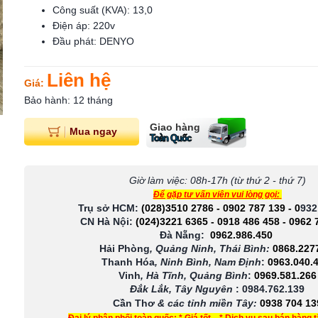
Công suất (KVA): 13,0
Điện áp: 220v
Đầu phát: DENYO
Liên hệ
Giá:
Bảo hành: 12 tháng
Giao hàng
Mua ngay
Toàn Quốc
Giờ làm việc: 08h-17h (từ thứ 2 - thứ 7)
Để gặp tư vấn viên vui lòng gọi:
Trụ sở HCM:
(028)3510 2786
-
0902 787 139
-
0
932
CN Hà Nội:
(024)3221 6365
-
0918 486 458
-
0962 
Đà Nẵng:
0962.986.450
Hải Phòng
, Quảng Ninh, Thái Bình:
0868.227
Thanh Hóa
, Ninh Bình, Nam Định
:
0963.040.
Vinh
, Hà Tĩnh, Quảng Bình
:
0969.581.266
Đắk Lắk, Tây Nguyên
:
0984.762.139
Cần Thơ
& các tỉnh miền Tây
:
0938 704 13