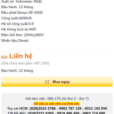
Xuất xứ: Indonesia- Nhật
Bảo hành: 12 tháng
Đầu phát
:
Denyo DF-6600
Công suất
:
600
KVA
Hệ số công suất
:
0.8
Hệ thống kích từ
:
AVR
Điện thế đơn: (50Hz)
380
V
Nhiên liệu
:
Diesel
Liên hệ
Giá:
(Giá chưa bao gồm VAT 10%)
Bảo hành: 12 tháng
Mua ngay
Giờ làm việc: 08h-17h (từ thứ 2 - thứ 7)
Để gặp tư vấn viên vui lòng gọi:
Trụ sở HCM:
(028)3510 2786
-
0902 787 139
-
0
932 196 898
CN Hà Nội:
(024)3221 6365
-
0918 486 458
-
0962 714 680