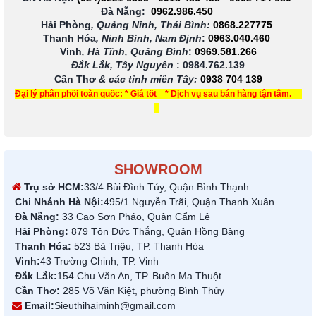
Đà Nẵng:
0962.986.450
Hải Phòng
, Quảng Ninh, Thái Bình:
0868.227775
Thanh Hóa
, Ninh Bình, Nam Định
:
0963.040.460
Vinh
, Hà Tĩnh, Quảng Bình
:
0969.581.266
Đắk Lắk, Tây Nguyên
:
0984.762.139
Cần Thơ
& các tỉnh miền Tây
:
0938 704 139
Đại lý phân phối toàn quốc: * Giá tốt * Dịch vụ sau bán hàng tận tâm.
SHOWROOM
Trụ sở HCM:
33/4 Bùi Đình Túy, Quận Bình Thạnh
Chi Nhánh Hà Nội:
495/1 Nguyễn Trãi, Quận Thanh Xuân
Đà Nẵng:
33 Cao Sơn Pháo, Quận Cẩm Lệ
Hải Phòng:
879 Tôn Đức Thắng, Quận Hồng Bàng
Thanh Hóa:
523 Bà Triệu, TP. Thanh Hóa
Vinh:
43 Trường Chinh, TP. Vinh
Đắk Lắk:
154 Chu Văn An, TP. Buôn Ma Thuột
Cần Thơ:
285 Võ Văn Kiệt, phường Bình Thủy
Email:
Sieuthihaiminh@gmail.com