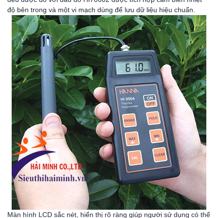
độ bên trong và một vi mạch dùng để lưu dữ liệu hiệu chuẩn.
Màn hình LCD sắc nét, hiển thị rõ ràng giúp người sử dụng có thể