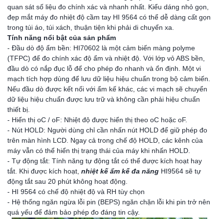
quan sát số liệu đo chính xác và nhanh nhất. Kiểu dáng nhỏ gọn,
đẹp mắt máy đo nhiệt độ cầm tay HI 9564 có thể dễ dàng cất gọn
trong túi áo, túi xách, thuận tiện khi phải di chuyển xa.
Tính năng nổi bật của sản phẩm
- Đầu dò độ ẩm bền: HI70602 là một cảm biến màng polyme
(TFPC) để đo chính xác độ ẩm và nhiệt độ. Với lớp vỏ ABS bền,
đầu dò có nắp đục lỗ để cho phép đo nhanh và ổn định. Một vi
mạch tích hợp dùng để lưu dữ liệu hiệu chuẩn trong bộ cảm biến.
Nếu đầu dò được kết nối với ẩm kế khác, các vi mạch sẽ chuyển
dữ liệu hiệu chuẩn được lưu trữ và không cần phải hiệu chuẩn
thiết bị.
- Hiển thị oC / oF: Nhiệt độ được hiển thị theo oC hoặc oF.
- Nút HOLD: Người dùng chỉ cần nhấn nút HOLD để giữ phép đo
trên màn hình LCD. Ngay cả trong chế độ HOLD, các kênh của
máy vẫn có thể hiển thị trạng thái của máy khi nhấn HOLD.
- Tự động tắt: Tính năng tự động tắt có thể được kích hoạt hay
tắt. Khi được kích hoạt,
nhiệt kế ẩm kế đa năng
HI9564 sẽ tự
động tắt sau 20 phút không hoạt động.
- HI 9564 có chế độ nhiệt độ và RH tùy chọn
- Hệ thống ngăn ngừa lỗi pin (BEPS) ngăn chặn lỗi khi pin trở nên
quá yếu để đảm bảo phép đo đáng tin cậy.