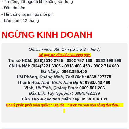
- Tự động tắt nguồn khi không sử dụng
- Đầu đo bền
- Hệ thống ngăn ngừa lỗi pin
- Bảo hành 12 tháng
NGỪNG KINH DOANH
Giờ làm việc: 08h-17h (từ thứ 2 - thứ 7)
Để gặp tư vấn viên vui lòng gọi:
Trụ sở HCM:
(028)3510 2786
-
0902 787 139
-
0
932 196 898
CN Hà Nội:
(024)3221 6365
-
0918 486 458
-
0962 714 680
Đà Nẵng:
0962.986.450
Hải Phòng
, Quảng Ninh, Thái Bình:
0868.227775
Thanh Hóa
, Ninh Bình, Nam Định
:
0963.040.460
Vinh
, Hà Tĩnh, Quảng Bình
:
0969.581.266
Đắk Lắk, Tây Nguyên
:
0984.762.139
Cần Thơ
& các tỉnh miền Tây
:
0938 704 139
Đại lý phân phối toàn quốc: * Giá tốt * Dịch vụ sau bán hàng tận tâm.