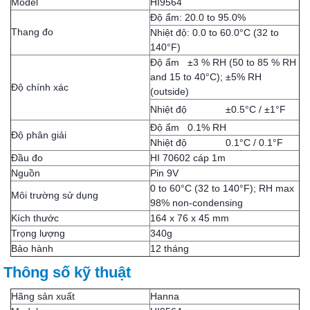
Model
HI9564
Độ ẩm: 20.0 to 95.0%
Thang đo
Nhiệt độ: 0.0 to 60.0°C (32 to
140°F)
Độ ẩm ±3 % RH (50 to 85 % RH
and 15 to 40°C); ±5% RH
Độ chính xác
(outside)
Nhiệt độ ±0.5°C / ±1°F
Độ ẩm 0.1% RH
Độ phân giải
Nhiệt độ 0.1°C / 0.1°F
Đầu đo
HI 70602 cáp 1m
Nguồn
Pin 9V
0 to 60°C (32 to 140°F); RH max
Môi trường sử dụng
98% non-condensing
Kích thước
164 x 76 x 45 mm
Trọng lượng
340g
Bảo hành
12 tháng
Thông số kỹ thuật
Hãng sản xuất
Hanna