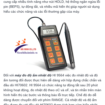
cung cấp nhiều tính năng như nút HOLD, hệ thống ngăn ngừa lỗi
pin (BEPS), tự động tắt, và nhiều mã hiển thị giúp người sử dụng
hiểu các chức năng và các lỗi thường gặp của máy.
Đối với
máy đo độ ẩm nhiệt độ
HI 9564 việc đo nhiệt độ và độ
ẩm tương đối được thực hiện dễ dàng với hộp đựng chắc chắn và
đầu dò HI70602. HI 9564 có chức năng tự động tắt sau 20 phút
không hoạt động, đo nhiệt độ theo oC và oF, và tin nhắn trên màn
hình hiển thị các bước và thông báo lỗi trực tiếp. Chế độ đo dễ
dàng được chuyển đổi với phím RANGE. Cả nhiệt độ và độ ẩm
đều được đo với đầu dò HI70602 được tích hợp cảm biến nhiệt