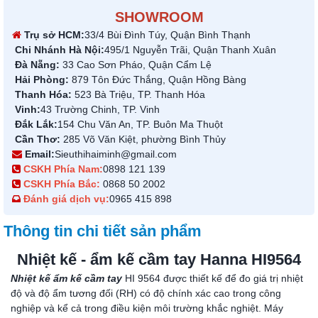
SHOWROOM
Trụ sở HCM:
33/4 Bùi Đình Túy, Quận Bình Thạnh
Chi Nhánh Hà Nội:
495/1 Nguyễn Trãi, Quận Thanh Xuân
Đà Nẵng:
33 Cao Sơn Pháo, Quận Cẩm Lệ
Hải Phòng:
879 Tôn Đức Thắng, Quận Hồng Bàng
Thanh Hóa:
523 Bà Triệu, TP. Thanh Hóa
Vinh:
43 Trường Chinh, TP. Vinh
Đắk Lắk:
154 Chu Văn An, TP. Buôn Ma Thuột
Cần Thơ:
285 Võ Văn Kiệt, phường Bình Thủy
Email:
Sieuthihaiminh@gmail.com
CSKH Phía Nam:
0898 121 139
CSKH Phía Bắc:
0868 50 2002
Đánh giá dịch vụ:
0965 415 898
Thông tin chi tiết sản phẩm
Nhiệt kế - ẩm kế cầm tay Hanna HI9564
Nhiệt kế ẩm kế cầm tay
HI 9564 được thiết kế để đo giá trị nhiệt
độ và độ ẩm tương đối (RH) có độ chính xác cao trong công
nghiệp và kể cả trong điều kiện môi trường khắc nghiệt. Máy