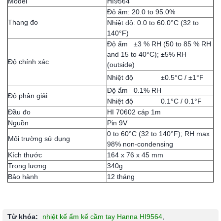
Model
HI9564
Độ ẩm: 20.0 to 95.0%
Thang đo
Nhiệt độ: 0.0 to 60.0°C (32 to
140°F)
Độ ẩm ±3 % RH (50 to 85 % RH
and 15 to 40°C); ±5% RH
Độ chính xác
(outside)
Nhiệt độ ±0.5°C / ±1°F
Độ ẩm 0.1% RH
Độ phân giải
Nhiệt độ 0.1°C / 0.1°F
Đầu đo
HI 70602 cáp 1m
Nguồn
Pin 9V
0 to 60°C (32 to 140°F); RH max
Môi trường sử dụng
98% non-condensing
Kích thước
164 x 76 x 45 mm
Trọng lượng
340g
Bảo hành
12 tháng
Từ khóa:
nhiệt kế ẩm kế cầm tay Hanna HI9564
,