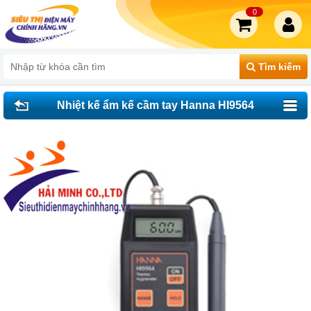
0
Tìm kiếm
Nhiệt kế ẩm kế cầm tay Hanna HI9564