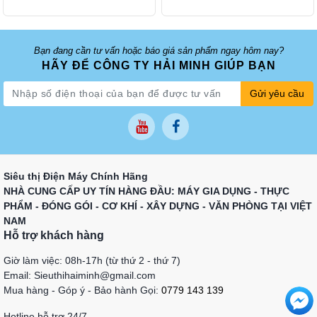
Bạn đang cần tư vấn hoặc báo giá sản phẩm ngay hôm nay?
HÃY ĐỂ CÔNG TY HẢI MINH GIÚP BẠN
Gửi yêu cầu
Siêu thị Điện Máy Chính Hãng
NHÀ CUNG CẤP UY TÍN HÀNG ĐẦU: MÁY GIA DỤNG - THỰC
PHẨM - ĐÓNG GÓI - CƠ KHÍ - XÂY DỰNG - VĂN PHÒNG TẠI VIỆT
NAM
Hỗ trợ khách hàng
Giờ làm việc: 08h-17h (từ thứ 2 - thứ 7)
Email: Sieuthihaiminh@gmail.com
Mua hàng - Góp ý - Bảo hành Gọi:
0779 143 139
Hotline hỗ trợ 24/7