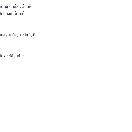
hùng chứa có thể
ch quan từ môi
máy móc, xe hơi, ô
nh xe đầy nhẹ