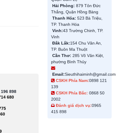
Hải Phòng:
879 Tôn Đức
Thắng, Quận Hồng Bàng
Thanh Hóa:
523 Bà Triệu,
TP. Thanh Hóa
Vinh:
43 Trường Chinh, TP.
Vinh
Đắk Lắk:
154 Chu Văn An,
TP. Buôn Ma Thuột
Cần Thơ:
285 Võ Văn Kiệt,
phường Bình Thủy
Email:
Sieuthihaiminh@gmail.com
CSKH Phía Nam:
0898 121
139
 196 898
CSKH Phía Bắc:
0868 50
714 680
2002
Đánh giá dịch vụ:
0965
775
415 898
460
9