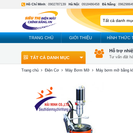
Hồ Chí Minh
:
0902787139
Hà Nội
:
0918486458
Đà Nẵng
:
09629864
TRANG CHỦ
GIỚI THIỆU
HÌNH THỨC 
Hỗ trợ nhiệ
Tư vấn đặt h
TẤT CẢ DANH MỤC
Trang chủ
Điện Cơ
Máy Bơm Mỡ
Máy bơm mỡ bằng k