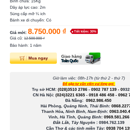
Bình chứa: 15Kg
Dây áp lực cao: 2m
Súng cấp mỡ ¼ ich
Bánh xe di chuyển: Có
8.750.000 ₫
Tiết kiệm: 30%
Giá mới:
Giá cũ:
12.500.000 ₫
Bảo hành: 1 năm
Giao hàng
Mua ngay
Toàn Quốc
Giờ làm việc: 08h-17h (từ thứ 2 - thứ 7)
Để gặp tư vấn viên vui lòng gọi:
Trụ sở HCM:
(028)3510 2786
-
0902 787 139
-
0
932
CN Hà Nội:
(024)3221 6365
-
0918 486 458
-
0962 
Đà Nẵng:
0962.986.450
Hải Phòng
, Quảng Ninh, Thái Bình:
0868.227
Thanh Hóa
, Ninh Bình, Nam Định
:
0963.040.
Vinh
, Hà Tĩnh, Quảng Bình
:
0969.581.266
Đắk Lắk, Tây Nguyên
:
0984.762.139
Cần Thơ
& các tỉnh miền Tây
:
0938 704 13