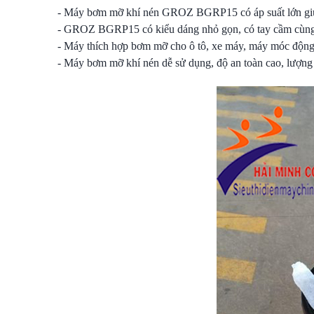
- Máy bơm mỡ khí nén GROZ BGRP15 có áp suất lớn gi
- GROZ BGRP15 có kiểu dáng nhỏ gọn, có tay cầm cùng b
- Máy thích hợp bơm mỡ cho ô tô, xe máy, máy móc động
- Máy bơm mỡ khí nén dễ sử dụng, độ an toàn cao, lượng kh