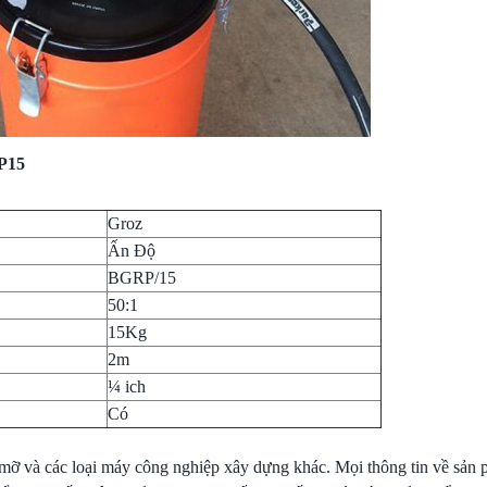
P15
Groz
Ấn Độ
BGRP/15
50:1
15Kg
2m
¼ ich
Có
m mỡ và các loại máy công nghiệp xây dựng khác. Mọi thông tin về s