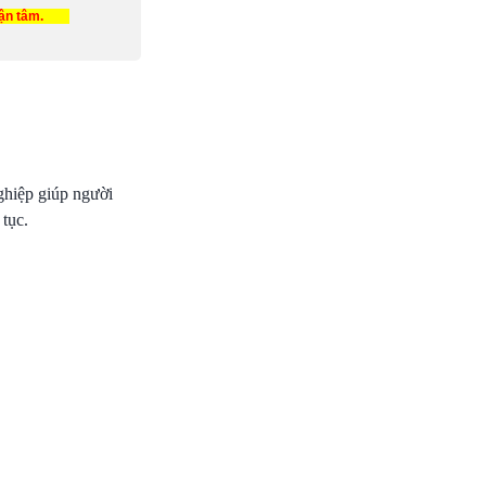
tận tâm.
hiệp giúp người
 tục.