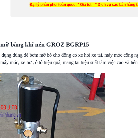
Đại lý phân phối toàn quốc: * Giá tốt * Dịch vụ sau bán hàng 
mỡ bằng khí nén GROZ BGRP15
dụng dùng để bơm mỡ bò cho động cơ xe hơi xe tải, máy móc công ng
y móc, xe hơi, ô tô hiệu quả, mang lại hiệu suất làm việc cao và liên