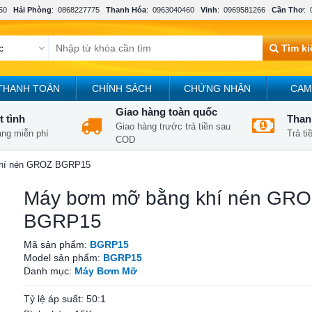
50
Hải Phòng
:
0868227775
Thanh Hóa
:
0963040460
Vinh
:
0969581266
Cần Thơ
:
Tìm k
THANH TOÁN
CHÍNH SÁCH
CHỨNG NHẬN
CAM
Giao hàng toàn quốc
t tình
Thanh
Giao hàng trước trả tiền sau
àng miễn phí
Trả t
COD
hí nén GROZ BGRP15
Máy bơm mỡ bằng khí nén GR
BGRP15
Mã sản phẩm:
BGRP15
Model sản phẩm:
BGRP15
Danh mục:
Máy Bơm Mỡ
Tỷ lệ áp suất: 50:1