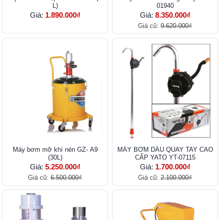
L)
01940
Giá:
1.890.000₫
Giá:
8.350.000₫
Giá cũ:
9.620.000₫
Máy bơm mỡ khí nén GZ- A9
MÁY BƠM DẦU QUAY TAY CAO
(30L)
CẤP YATO YT-07115
Giá:
5.250.000₫
Giá:
1.700.000₫
Giá cũ:
6.500.000₫
Giá cũ:
2.100.000₫