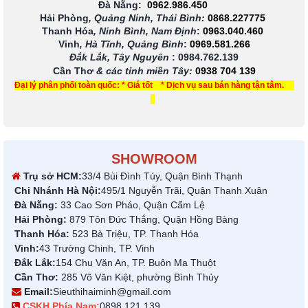
Đà Nẵng:
0962.986.450
Hải Phòng
, Quảng Ninh, Thái Bình:
0868.227775
Thanh Hóa
, Ninh Bình, Nam Định
:
0963.040.460
Vinh
, Hà Tĩnh, Quảng Bình
:
0969.581.266
Đắk Lắk, Tây Nguyên
:
0984.762.139
Cần Thơ
& các tỉnh miền Tây
:
0938 704 139
Đại lý phân phối toàn quốc: * Giá tốt * Dịch vụ sau bán hàng tận tâm.
SHOWROOM
Trụ sở HCM:
33/4 Bùi Đình Túy, Quận Bình Thạnh
Chi Nhánh Hà Nội:
495/1 Nguyễn Trãi, Quận Thanh Xuân
Đà Nẵng:
33 Cao Sơn Pháo, Quận Cẩm Lệ
Hải Phòng:
879 Tôn Đức Thắng, Quận Hồng Bàng
Thanh Hóa:
523 Bà Triệu, TP. Thanh Hóa
Vinh:
43 Trường Chinh, TP. Vinh
Đắk Lắk:
154 Chu Văn An, TP. Buôn Ma Thuột
Cần Thơ:
285 Võ Văn Kiệt, phường Bình Thủy
Email:
Sieuthihaiminh@gmail.com
CSKH Phía Nam:
0898 121 139