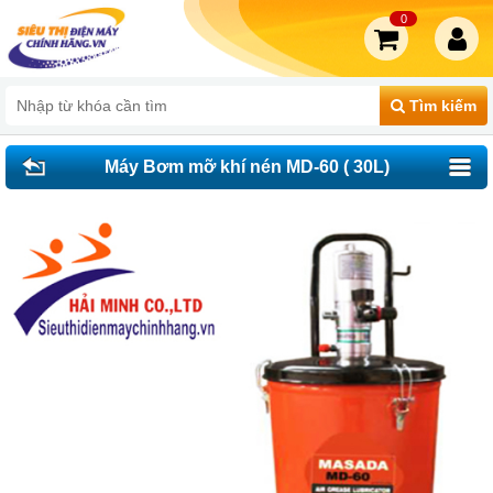
0
Tìm kiếm
Máy Bơm mỡ khí nén MD-60 ( 30L)