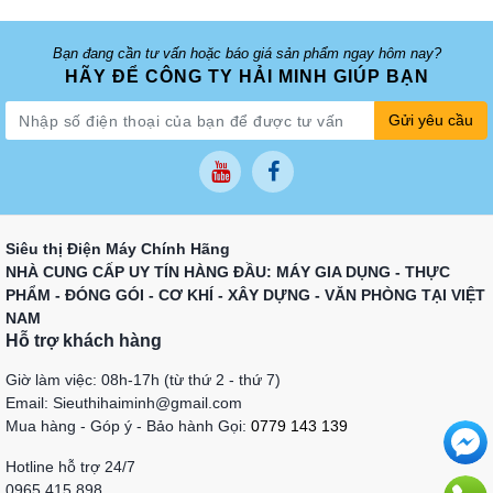
Bạn đang cần tư vấn hoặc báo giá sản phẩm ngay hôm nay?
HÃY ĐỂ CÔNG TY HẢI MINH GIÚP BẠN
Gửi yêu cầu
Siêu thị Điện Máy Chính Hãng
NHÀ CUNG CẤP UY TÍN HÀNG ĐẦU: MÁY GIA DỤNG - THỰC
PHẨM - ĐÓNG GÓI - CƠ KHÍ - XÂY DỰNG - VĂN PHÒNG TẠI VIỆT
NAM
Hỗ trợ khách hàng
Giờ làm việc: 08h-17h (từ thứ 2 - thứ 7)
Email: Sieuthihaiminh@gmail.com
Mua hàng - Góp ý - Bảo hành Gọi:
0779 143 139
Hotline hỗ trợ 24/7
0965 415 898