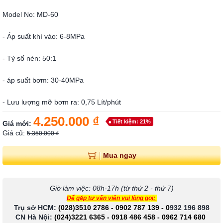
Model No: MD-60
- Áp suất khí vào: 6-8MPa
- Tỷ số nén: 50:1
- áp suất bơm: 30-40MPa
- Lưu lượng mỡ bơm ra: 0,75 Lít/phút
4.250.000 ₫
Tiết kiệm: 21%
Giá mới:
Giá cũ:
5.350.000 ₫
Mua ngay
Giờ làm việc: 08h-17h (từ thứ 2 - thứ 7)
Để gặp tư vấn viên vui lòng gọi:
Trụ sở HCM:
(028)3510 2786
-
0902 787 139
-
0
932 196 898
CN Hà Nội:
(024)3221 6365
-
0918 486 458
-
0962 714 680