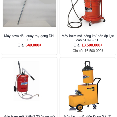
Máy bơm dầu quay tay gang DH-
Máy bơm mỡ bằng khí nén áp lực
02
cao SHAG-55C
Giá:
640.000₫
Giá:
13.500.000₫
Giá cũ:
16.500.000₫
Máy bơm mỡ SHHG-20 (bơm mỡ
Máy bơm mỡ điện Kocu GZ-D1