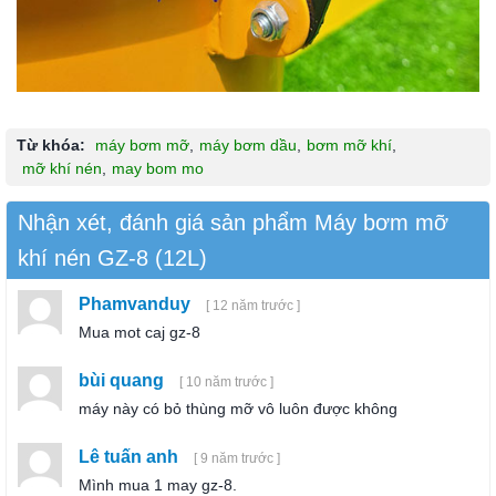
Từ khóa:
máy bơm mỡ
,
máy bơm dầu
,
bơm mỡ khí
,
mỡ khí nén
,
may bom mo
Nhận xét, đánh giá sản phẩm Máy bơm mỡ
khí nén GZ-8 (12L)
Phamvanduy
[ 12 năm trước ]
Mua mot caj gz-8
bùi quang
[ 10 năm trước ]
máy này có bỏ thùng mỡ vô luôn được không
Lê tuấn anh
[ 9 năm trước ]
Mình mua 1 may gz-8.