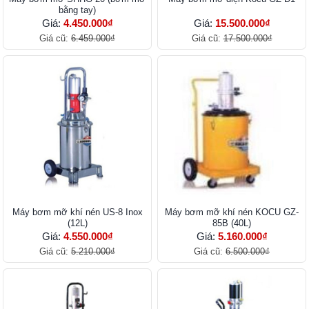
bằng tay)
Giá:
4.450.000₫
Giá:
15.500.000₫
Giá cũ:
6.459.000₫
Giá cũ:
17.500.000₫
Máy bơm mỡ khí nén US-8 Inox
Máy bơm mỡ khí nén KOCU GZ-
(12L)
85B (40L)
Giá:
4.550.000₫
Giá:
5.160.000₫
Giá cũ:
5.210.000₫
Giá cũ:
6.500.000₫