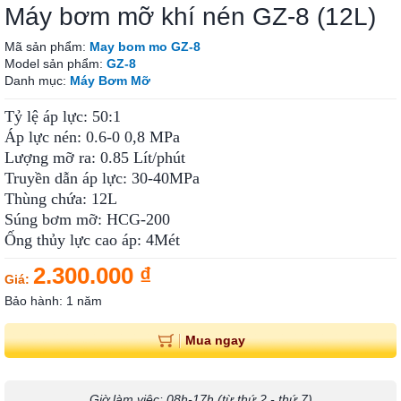
Máy bơm mỡ khí nén GZ-8 (12L)
Mã sản phẩm:
May bom mo GZ-8
Model sản phẩm:
GZ-8
Danh mục:
Máy Bơm Mỡ
Tỷ lệ áp lực: 50:1
Áp lực nén: 0.6-0 0,8 MPa
Lượng mỡ ra: 0.85 Lít/phút
Truyền dẫn áp lực: 30-40MPa
Thùng chứa: 12L
Súng bơm mỡ: HCG-200
Ống thủy lực cao áp: 4Mét
2.300.000 ₫
Giá:
Bảo hành: 1 năm
Mua ngay
Giờ làm việc: 08h-17h (từ thứ 2 - thứ 7)