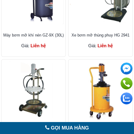
Máy bơm mỡ khí nén GZ-9X (30L)
Xe bơm mỡ thùng phuy HG 2941
Giá:
Liên hệ
Giá:
Liên hệ
Xe bơm mỡ HPMM HG-2930
Máy bơm mỡ khí nén GZ- 100
GỌI MUA HÀNG
(20L)