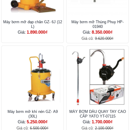
Máy bơm mỡ đạp chân GZ- 6J (12
Máy bơm mỡ Thùng Phuy HP-
L)
01940
Giá:
1.890.000₫
Giá:
8.350.000₫
Giá cũ:
9.620.000₫
Máy bơm mỡ khí nén GZ- A9
MÁY BƠM DẦU QUAY TAY CAO
(30L)
CẤP YATO YT-07115
Giá:
5.250.000₫
Giá:
1.700.000₫
Giá cũ:
6.500.000₫
Giá cũ:
2.100.000₫