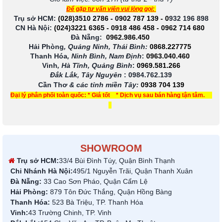
Để gặp tư vấn viên vui lòng gọi:
Trụ sở HCM:
(028)3510 2786
-
0902 787 139
-
0
932 196 898
CN Hà Nội:
(024)3221 6365
-
0918 486 458
-
0962 714 680
Đà Nẵng:
0962.986.450
Hải Phòng
, Quảng Ninh, Thái Bình:
0868.227775
Thanh Hóa
, Ninh Bình, Nam Định
:
0963.040.460
Vinh
, Hà Tĩnh, Quảng Bình
:
0969.581.266
Đắk Lắk, Tây Nguyên
:
0984.762.139
Cần Thơ
& các tỉnh miền Tây
:
0938 704 139
Đại lý phân phối toàn quốc: * Giá tốt * Dịch vụ sau bán hàng tận tâm.
SHOWROOM
Trụ sở HCM:
33/4 Bùi Đình Túy, Quận Bình Thạnh
Chi Nhánh Hà Nội:
495/1 Nguyễn Trãi, Quận Thanh Xuân
Đà Nẵng:
33 Cao Sơn Pháo, Quận Cẩm Lệ
Hải Phòng:
879 Tôn Đức Thắng, Quận Hồng Bàng
Thanh Hóa:
523 Bà Triệu, TP. Thanh Hóa
Vinh:
43 Trường Chinh, TP. Vinh