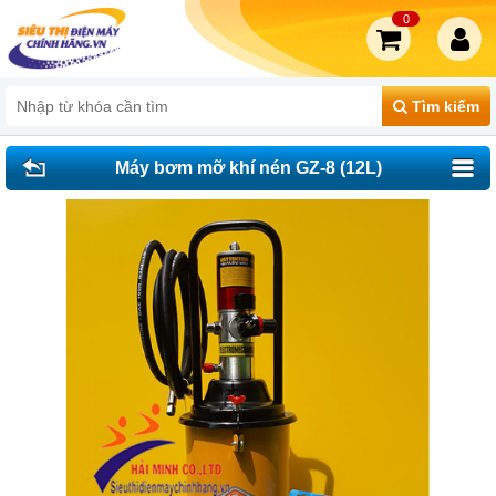
0
Tìm kiếm
Máy bơm mỡ khí nén GZ-8 (12L)