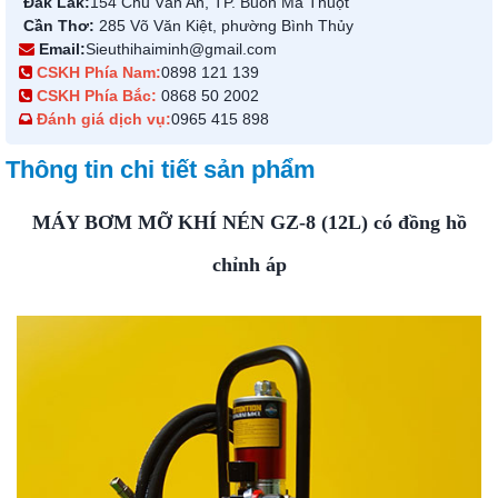
Đắk Lắk:
154 Chu Văn An, TP. Buôn Ma Thuột
Cần Thơ:
285 Võ Văn Kiệt, phường Bình Thủy
Email:
Sieuthihaiminh@gmail.com
CSKH Phía Nam:
0898 121 139
CSKH Phía Bắc:
0868 50 2002
Đánh giá dịch vụ:
0965 415 898
Thông tin chi tiết sản phẩm
MÁY BƠM MỠ KHÍ NÉN GZ-8 (12L) có đồng hồ
chỉnh áp