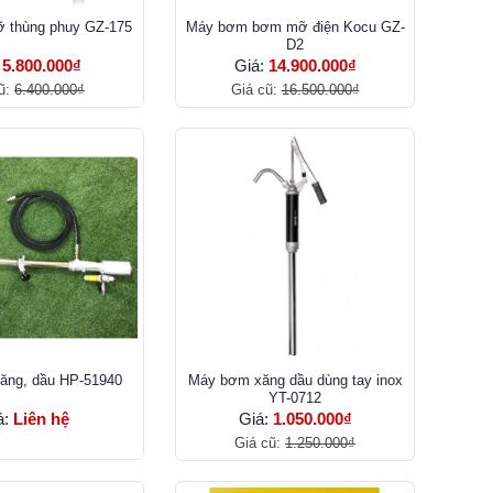
 thùng phuy GZ-175
Máy bơm bơm mỡ điện Kocu GZ-
D2
:
5.800.000₫
Giá:
14.900.000₫
ũ:
6.400.000₫
Giá cũ:
16.500.000₫
ăng, dầu HP-51940
Máy bơm xăng dầu dùng tay inox
YT-0712
á:
Liên hệ
Giá:
1.050.000₫
Giá cũ:
1.250.000₫