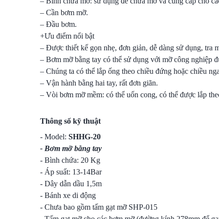
– Bình chứa mỡ: sử dụng để chứa mỡ và cũng cấp cho các
– Cần bơm mỡ.
– Đầu bơm.
+Ưu điểm nổi bật
– Được thiết kế gọn nhẹ, đơn giản, dễ dàng sử dụng, tra 
– Bơm mỡ bằng tay có thể sử dụng với mỡ công nghiệp đ
– Chúng ta có thể lắp ống theo chiều đứng hoặc chiều ng
– Vận hành bằng hai tay, rất đơn giãn.
– Vòi bơm mỡ mềm: có thể uốn cong, có thể được lắp the
Thông số kỹ thuật
- Model:
SHHG-20
- Bơm mỡ bằng tay
- Bình chứa: 20 Kg
- Áp suất: 13-14Bar
- Dây dẫn dầu 1,5m
- Bánh xe di động
- Chưa bao gồm tấm gạt mỡ SHP-015
- Tấm gạt mỡ cho các bơm mỡ (đường kính 278mm để gạt