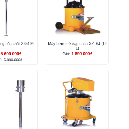
ng hóa chất X35194
Máy bơm mỡ đạp chân GZ- 6J (12
L)
:
5.600.000₫
Giá:
1.890.000₫
ũ:
5.990.000₫