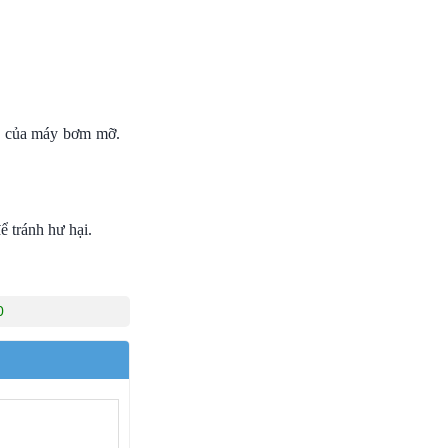
ng của máy bơm mỡ.
 tránh hư hại.
0