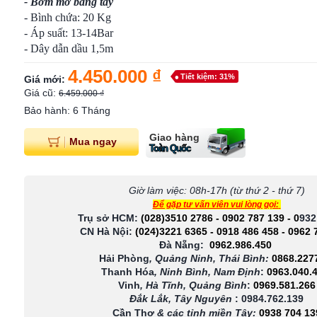
- Bơm mỡ bằng tay
- Bình chứa: 20 Kg
- Áp suất: 13-14Bar
- Dây dẫn dầu 1,5m
4.450.000 ₫
Tiết kiệm: 31%
Giá mới:
Giá cũ:
6.459.000 ₫
Bảo hành: 6 Tháng
Giao hàng
Mua ngay
Toàn Quốc
Giờ làm việc: 08h-17h (từ thứ 2 - thứ 7)
Để gặp tư vấn viên vui lòng gọi:
Trụ sở HCM:
(028)3510 2786
-
0902 787 139
-
0
932
CN Hà Nội:
(024)3221 6365
-
0918 486 458
-
0962 
Đà Nẵng:
0962.986.450
Hải Phòng
, Quảng Ninh, Thái Bình:
0868.227
Thanh Hóa
, Ninh Bình, Nam Định
:
0963.040.
Vinh
, Hà Tĩnh, Quảng Bình
:
0969.581.266
Đắk Lắk, Tây Nguyên
:
0984.762.139
Cần Thơ
& các tỉnh miền Tây
:
0938 704 13