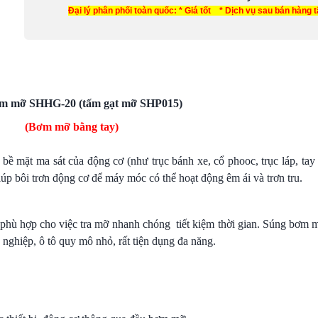
Đại lý phân phối toàn quốc: * Giá tốt * Dịch vụ sau bán hàng 
m mỡ SHHG-20 (tấm gạt mỡ SHP015)
(Bơm mỡ bằng tay)
 mặt ma sát của động cơ (như trục bánh xe, cổ phooc, trục láp, tay l
úp bôi trơn động cơ để máy móc có thể hoạt động êm ái và trơn tru.
phù hợp cho việc tra mỡ nhanh chóng tiết kiệm thời gian. Súng bơm 
 nghiệp, ô tô quy mô nhỏ, rất tiện dụng đa năng.