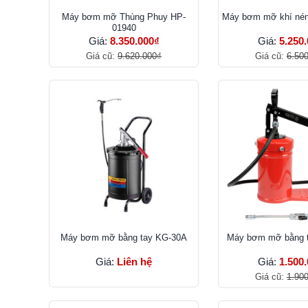
Máy bơm mỡ Thùng Phuy HP-
Máy bơm mỡ khí nén
01940
Giá:
8.350.000₫
Giá:
5.250
Giá cũ:
9.620.000₫
Giá cũ:
6.50
Máy bơm mỡ bằng tay KG-30A
Máy bơm mỡ bằng t
Giá:
Liên hệ
Giá:
1.500
Giá cũ:
1.90