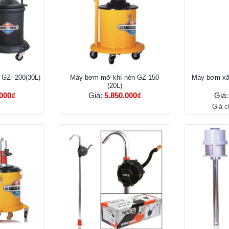
Z- 200(30L)
Máy bơm mỡ khí nén GZ-150
Máy bơm xă
(20L)
.000₫
Giá:
5.850.000₫
Giá
Giá c