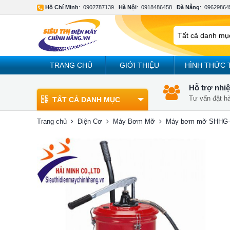
Hồ Chí Minh
:
0902787139
Hà Nội
:
0918486458
Đà Nẵng
:
09629864
TRANG CHỦ
GIỚI THIỆU
HÌNH THỨC 
Hỗ trợ nhiệ
Tư vấn đặt h
TẤT CẢ DANH MỤC
Trang chủ
Điện Cơ
Máy Bơm Mỡ
Máy bơm mỡ SHHG-2