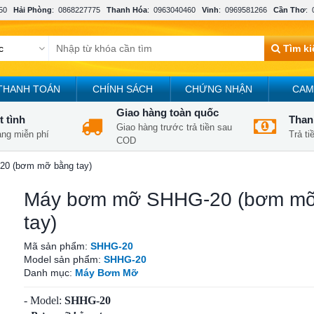
50
Hải Phòng
:
0868227775
Thanh Hóa
:
0963040460
Vinh
:
0969581266
Cần Thơ
:
Tìm k
THANH TOÁN
CHÍNH SÁCH
CHỨNG NHẬN
CAM
Giao hàng toàn quốc
t tình
Thanh
Giao hàng trước trả tiền sau
àng miễn phí
Trả t
COD
0 (bơm mỡ bằng tay)
Máy bơm mỡ SHHG-20 (bơm mỡ
tay)
Mã sản phẩm:
SHHG-20
Model sản phẩm:
SHHG-20
Danh mục:
Máy Bơm Mỡ
- Model:
SHHG-20