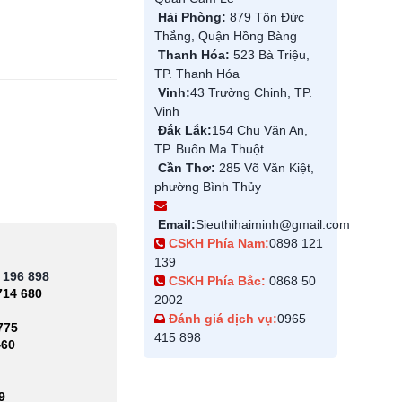
Hải Phòng:
879 Tôn Đức
Thắng, Quận Hồng Bàng
Thanh Hóa:
523 Bà Triệu,
TP. Thanh Hóa
Vinh:
43 Trường Chinh, TP.
Vinh
Đắk Lắk:
154 Chu Văn An,
TP. Buôn Ma Thuột
Cần Thơ:
285 Võ Văn Kiệt,
phường Bình Thủy
Email:
Sieuthihaiminh@gmail.com
CSKH Phía Nam:
0898 121
139
 196 898
CSKH Phía Bắc:
0868 50
714 680
2002
Đánh giá dịch vụ:
0965
775
415 898
460
9