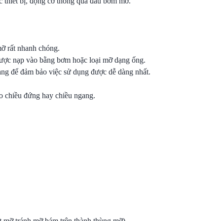
 thiết bị, động cơ thông qua đầu bơm mỡ.
mỡ rất nhanh chóng.
ược nạp vào bằng bơm hoặc loại mỡ dạng ống.
ang để đảm bảo việc sử dụng được dễ dàng nhất.
o chiều đứng hay chiều ngang.
 mỡ tránh mỡ bám trên thành thùng mỡ)