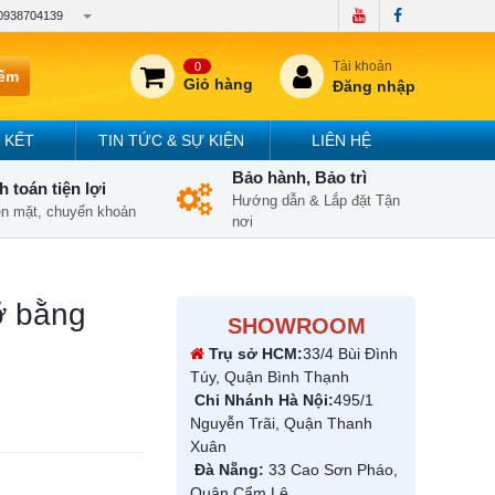
0938704139
Tài khoản
0
iếm
Giỏ hàng
Đăng nhập
 KẾT
TIN TỨC & SỰ KIỆN
LIÊN HỆ
Bảo hành, Bảo trì
 toán tiện lợi
Hướng dẫn & Lắp đặt Tận
iền mặt, chuyển khoản
nơi
 bằng
SHOWROOM
Trụ sở HCM:
33/4 Bùi Đình
Túy, Quận Bình Thạnh
Chi Nhánh Hà Nội:
495/1
Nguyễn Trãi, Quận Thanh
Xuân
Đà Nẵng:
33 Cao Sơn Pháo,
Quận Cẩm Lệ