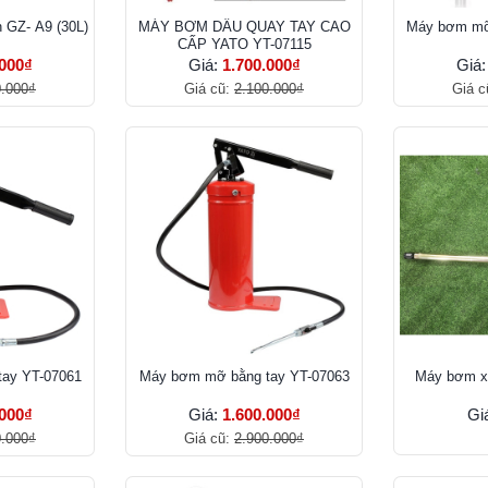
 GZ- A9 (30L)
MÁY BƠM DẦU QUAY TAY CAO
Máy bơm mỡ
CẤP YATO YT-07115
.000₫
Giá:
1.700.000₫
Giá
0.000₫
Giá cũ:
2.100.000₫
Giá c
ay YT-07061
Máy bơm mỡ bằng tay YT-07063
Máy bơm x
.000₫
Giá:
1.600.000₫
Gi
0.000₫
Giá cũ:
2.900.000₫