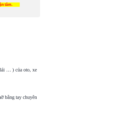
tận tâm.
ái … ) của oto, xe
mỡ bằng tay chuyên