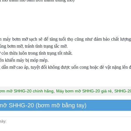
nh máy bơm mỡ sạch sẽ để tăng tuổi thọ cũng như đảm bảo chất lượ
úng bơm mỡ, tránh tình trạng tắc mỡ.
còn thừa luôn trong tình trạng tốt nhất.
 nén khiến máy bị móp mép.
dẫn mỡ cao áp, tuyệt đối không được uốn cong hoặc đè vật nặng lên để
ơm mỡ SHHG-20 chính hãng
,
Máy bơm mỡ SHHG-20 giá rẻ
,
SHHG-2
 mỡ SHHG-20 (bơm mỡ bằng tay)