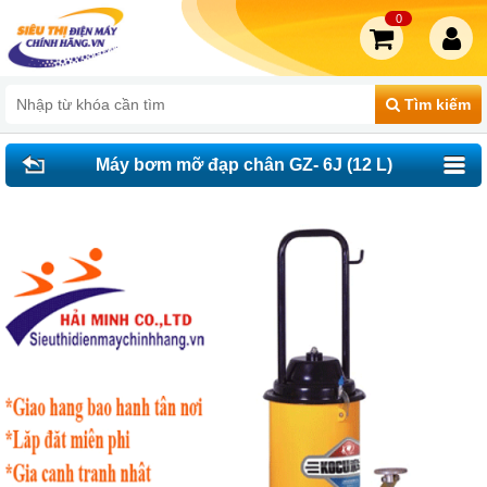
0
Tìm kiếm
Máy bơm mỡ đạp chân GZ- 6J (12 L)