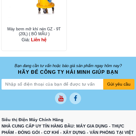
Máy bơm mỡ khí nén GZ - 9T
(20L) ( BỎ MẪU )
Giá:
Liên hệ
Bạn đang cần tư vấn hoặc báo giá sản phẩm ngay hôm nay?
HÃY ĐỂ CÔNG TY HẢI MINH GIÚP BẠN
Gửi yêu cầu
Siêu thị Điện Máy Chính Hãng
NHÀ CUNG CẤP UY TÍN HÀNG ĐẦU: MÁY GIA DỤNG - THỰC
PHẨM - ĐÓNG GÓI - CƠ KHÍ - XÂY DỰNG - VĂN PHÒNG TẠI VIỆT