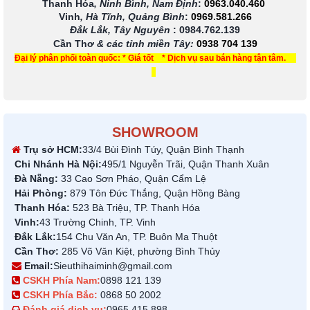
Thanh Hóa
, Ninh Bình, Nam Định
:
0963.040.460
Vinh
, Hà Tĩnh, Quảng Bình
:
0969.581.266
Đắk Lắk, Tây Nguyên
:
0984.762.139
Cần Thơ
& các tỉnh miền Tây
:
0938 704 139
Đại lý phân phối toàn quốc: * Giá tốt * Dịch vụ sau bán hàng tận tâm.
SHOWROOM
Trụ sở HCM:
33/4 Bùi Đình Túy, Quận Bình Thạnh
Chi Nhánh Hà Nội:
495/1 Nguyễn Trãi, Quận Thanh Xuân
Đà Nẵng:
33 Cao Sơn Pháo, Quận Cẩm Lệ
Hải Phòng:
879 Tôn Đức Thắng, Quận Hồng Bàng
Thanh Hóa:
523 Bà Triệu, TP. Thanh Hóa
Vinh:
43 Trường Chinh, TP. Vinh
Đắk Lắk:
154 Chu Văn An, TP. Buôn Ma Thuột
Cần Thơ:
285 Võ Văn Kiệt, phường Bình Thủy
Email:
Sieuthihaiminh@gmail.com
CSKH Phía Nam:
0898 121 139
CSKH Phía Bắc:
0868 50 2002
Đánh giá dịch vụ:
0965 415 898