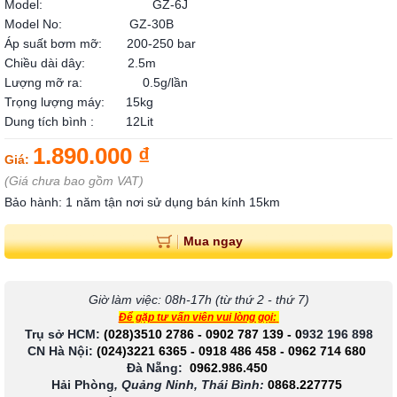
Model: GZ-6J
Model No: GZ-30B
Áp suất bơm mỡ: 200-250 bar
Chiều dài dây: 2.5m
Lượng mỡ ra: 0.5g/lần
Trọng lượng máy: 15kg
Dung tích bình : 12Lit
1.890.000 ₫
Giá:
(Giá chưa bao gồm VAT)
Bảo hành: 1 năm tận nơi sử dụng bán kính 15km
Mua ngay
Giờ làm việc: 08h-17h (từ thứ 2 - thứ 7)
Để gặp tư vấn viên vui lòng gọi:
Trụ sở HCM:
(028)3510 2786
-
0902 787 139
-
0
932 196 898
CN Hà Nội:
(024)3221 6365
-
0918 486 458
-
0962 714 680
Đà Nẵng:
0962.986.450
Hải Phòng
, Quảng Ninh, Thái Bình:
0868.227775