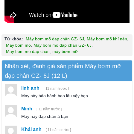
Từ khóa:
Máy bơm mõ đạp chân GZ- 6J
,
Máy bơm mõ khí nén
,
May bom mo
,
May bom mo dap chan GZ- 6J
,
May bom mo dap chan
,
máy bơm mỡ
Nhận xét, đánh giá sản phẩm Máy bơm mỡ
đạp chân GZ- 6J (12 L)
linh anh
[ 11 năm trước ]
May này bảo hành bao lâu vậy bạn
Minh
[ 11 năm trước ]
Máy này đạp chân à bạn
Khải anh
[ 11 năm trước ]