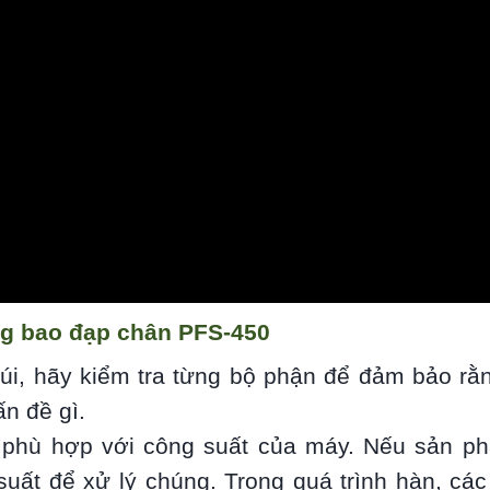
ng bao đạp chân PFS-450
úi, hãy kiểm tra từng bộ phận để đảm bảo rằn
n đề gì.
 phù hợp với công suất của máy. Nếu sản p
ất để xử lý chúng. Trong quá trình hàn, các 