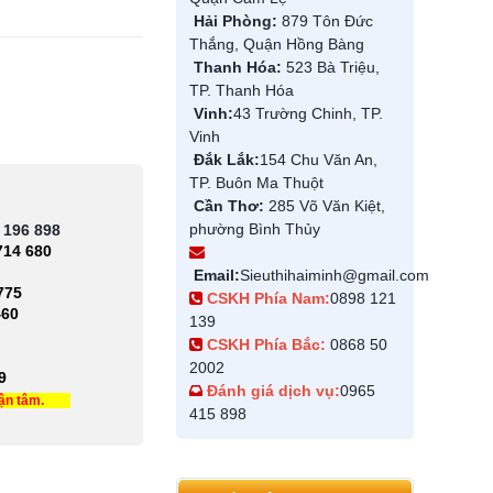
Hải Phòng:
879 Tôn Đức
Thắng, Quận Hồng Bàng
Thanh Hóa:
523 Bà Triệu,
TP. Thanh Hóa
Vinh:
43 Trường Chinh, TP.
Vinh
Đắk Lắk:
154 Chu Văn An,
TP. Buôn Ma Thuột
Cần Thơ:
285 Võ Văn Kiệt,
phường Bình Thủy
 196 898
714 680
Email:
Sieuthihaiminh@gmail.com
775
CSKH Phía Nam:
0898 121
460
139
CSKH Phía Bắc:
0868 50
2002
9
Đánh giá dịch vụ:
0965
tận tâm.
415 898