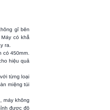
không gỉ bên
. Máy có khẳ
y ra.
àn có 450mm.
cho hiệu quả
với từng loại
àn miệng túi
n, máy không
chỉnh được độ