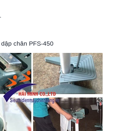
.
úi dập chân PFS-450