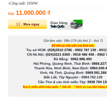
-
Công suất: 1050W.
11.000.000 ₫
Giá:
Giao hàng
Mua ngay
Toàn Quốc
Giờ làm việc: 08h-17h (từ thứ 2 - thứ 7)
Để gặp tư vấn viên vui lòng gọi:
Trụ sở HCM:
(028)3510 2786
-
0902 787 139
-
0
932
CN Hà Nội:
(024)3221 6365
-
0918 486 458
-
0962 
Đà Nẵng:
0962.986.450
Hải Phòng
, Quảng Ninh, Thái Bình:
0868.227
Thanh Hóa
, Ninh Bình, Nam Định
:
0963.040.
Vinh
, Hà Tĩnh, Quảng Bình
:
0969.581.266
Đắk Lắk, Tây Nguyên
:
0984.762.139
Cần Thơ
& các tỉnh miền Tây
:
0938 704 13
Đại lý phân phối toàn quốc: * Giá tốt * Dịch vụ sau bán hàng 