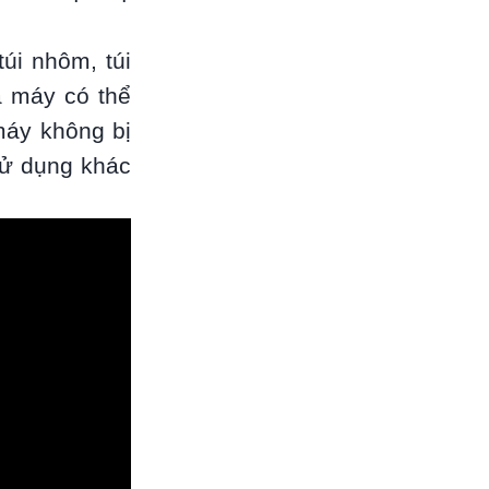
úi nhôm, túi
à máy có thể
máy không bị
sử dụng khác