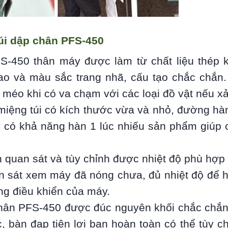
úi dập chân PFS-450
FS-450 thân máy được làm từ chất liệu thép 
cao và màu sắc trang nhã, cấu tạo chắc chắn
méo khi có va chạm với các loại đồ vật nếu xả
miệng túi có kích thước vừa và nhỏ, đường h
có khả năng hàn 1 lúc nhiếu sản phẩm giúp 
 quan sát và tùy chỉnh được nhiệt độ phù hợp 
n sát xem máy đã nóng chưa, đủ nhiệt độ để h
ng điều khiển của máy.
 chân PFS-450 được đúc nguyên khối chắc chắ
c, bàn đạp tiện lợi bạn hoàn toàn có thể tùy 