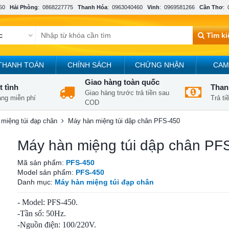
50
Hải Phòng
:
0868227775
Thanh Hóa
:
0963040460
Vinh
:
0969581266
Cần Thơ
:
Tìm k
THANH TOÁN
CHÍNH SÁCH
CHỨNG NHẬN
CAM
Giao hàng toàn quốc
t tình
Thanh
Giao hàng trước trả tiền sau
àng miễn phí
Trả t
COD
miệng túi đạp chân
Máy hàn miệng túi dập chân PFS-450
Máy hàn miệng túi dập chân PF
Mã sản phẩm:
PFS-450
Model sản phẩm:
PFS-450
Danh mục:
Máy hàn miệng túi đạp chân
- Model: PFS-450.
-
Tần số: 50Hz.
-
Nguồn điện: 100/220V.