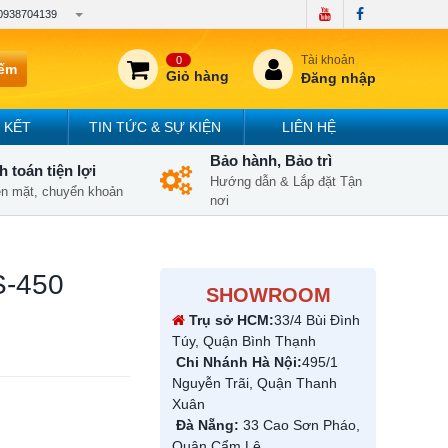
0938704139
Tài khoản
0
iếm
Giỏ hàng
Đăng nhập
 KẾT
TIN TỨC & SỰ KIỆN
LIÊN HỆ
Bảo hành, Bảo trì
 toán tiện lợi
Hướng dẫn & Lắp đặt Tận
iền mặt, chuyển khoản
nơi
S-450
SHOWROOM
Trụ sở HCM:
33/4 Bùi Đình
Túy, Quận Bình Thạnh
Chi Nhánh Hà Nội:
495/1
Nguyễn Trãi, Quận Thanh
Xuân
Đà Nẵng:
33 Cao Sơn Pháo,
Quận Cẩm Lệ