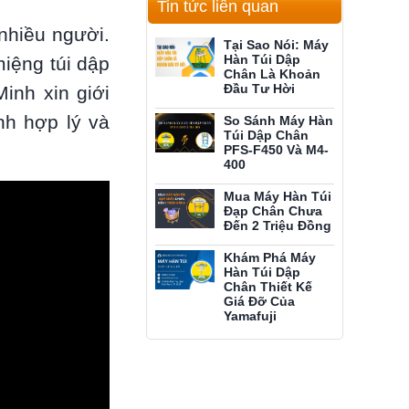
Tin tức liên quan
nhiều người.
Tại Sao Nói: Máy
Hàn Túi Dập
iệng túi dập
Chân Là Khoản
Đầu Tư Hời
Minh xin giới
nh hợp lý và
So Sánh Máy Hàn
Túi Dập Chân
PFS-F450 Và M4-
400
Mua Máy Hàn Túi
Đạp Chân Chưa
Đến 2 Triệu Đồng
Khám Phá Máy
Hàn Túi Dập
Chân Thiết Kế
Giá Đỡ Của
Yamafuji