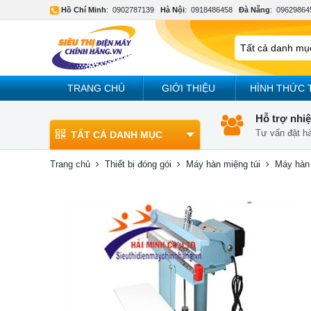
Hồ Chí Minh
:
0902787139
Hà Nội
:
0918486458
Đà Nẵng
:
09629864
TRANG CHỦ
GIỚI THIỆU
HÌNH THỨC 
Hỗ trợ nhiệ
Tư vấn đặt h
TẤT CẢ DANH MỤC
Trang chủ
Thiết bị đóng gói
Máy hàn miệng túi
Máy hàn 