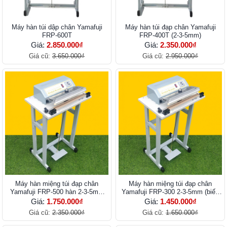
Máy hàn túi dập chân Yamafuji
Máy hàn túi đạp chân Yamafuji
FRP-600T
FRP-400T (2-3-5mm)
Giá:
2.850.000₫
Giá:
2.350.000₫
Giá cũ:
3.650.000₫
Giá cũ:
2.950.000₫
Máy hàn miệng túi đạp chân
Máy hàn miệng túi đạp chân
Yamafuji FRP-500 hàn 2-3-5mm
Yamafuji FRP-300 2-3-5mm (biến
(biến áp lớn)
áp lớn)
Giá:
1.750.000₫
Giá:
1.450.000₫
Giá cũ:
2.350.000₫
Giá cũ:
1.650.000₫