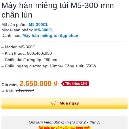
Máy hàn miệng túi M5-300 mm
chân lùn
Mã sản phẩm:
M5-300CL
Model sản phẩm:
M5-300CL
Danh mục:
Máy hàn miệng túi đạp chân
– Model: M5-300CL
– Kích thước: 500x400x950
– Chiều dài đường ép: 280mm
– Chiều ngang đường ép: 10mm– Công suất: 550W
2.650.000 ₫
Tiết kiệm: 15%
Giá mới:
Giá cũ:
3.130.000 ₫
Mua ngay
Giờ làm việc: 08h-17h (từ thứ 2 - thứ 7)
Để gặp tư vấn viên vui lòng gọi: