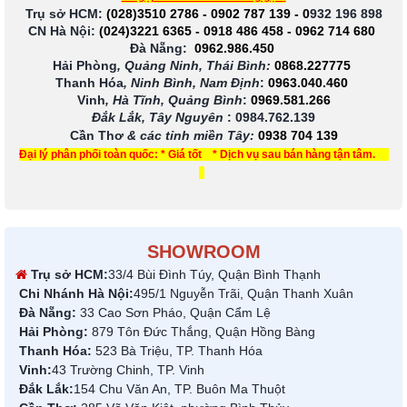
Trụ sở HCM:
(028)3510 2786
-
0902 787 139
-
0
932 196 898
CN Hà Nội:
(024)3221 6365
-
0918 486 458
-
0962 714 680
Đà Nẵng:
0962.986.450
Hải Phòng
, Quảng Ninh, Thái Bình:
0868.227775
Thanh Hóa
, Ninh Bình, Nam Định
:
0963.040.460
Vinh
, Hà Tĩnh, Quảng Bình
:
0969.581.266
Đắk Lắk, Tây Nguyên
:
0984.762.139
Cần Thơ
& các tỉnh miền Tây
:
0938 704 139
Đại lý phân phối toàn quốc: * Giá tốt * Dịch vụ sau bán hàng tận tâm.
SHOWROOM
Trụ sở HCM:
33/4 Bùi Đình Túy, Quận Bình Thạnh
Chi Nhánh Hà Nội:
495/1 Nguyễn Trãi, Quận Thanh Xuân
Đà Nẵng:
33 Cao Sơn Pháo, Quận Cẩm Lệ
Hải Phòng:
879 Tôn Đức Thắng, Quận Hồng Bàng
Thanh Hóa:
523 Bà Triệu, TP. Thanh Hóa
Vinh:
43 Trường Chinh, TP. Vinh
Đắk Lắk:
154 Chu Văn An, TP. Buôn Ma Thuột