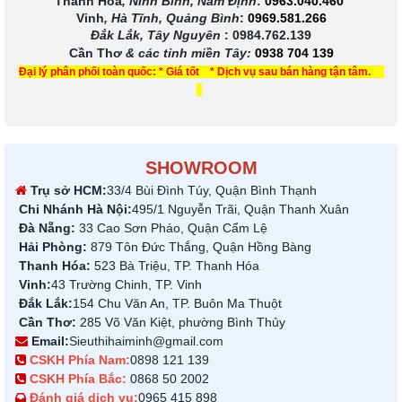
Thanh Hóa
, Ninh Bình, Nam Định
:
0963.040.460
Vinh
, Hà Tĩnh, Quảng Bình
:
0969.581.266
Đắk Lắk, Tây Nguyên
:
0984.762.139
Cần Thơ
& các tỉnh miền Tây
:
0938 704 139
Đại lý phân phối toàn quốc: * Giá tốt * Dịch vụ sau bán hàng tận tâm.
SHOWROOM
Trụ sở HCM:
33/4 Bùi Đình Túy, Quận Bình Thạnh
Chi Nhánh Hà Nội:
495/1 Nguyễn Trãi, Quận Thanh Xuân
Đà Nẵng:
33 Cao Sơn Pháo, Quận Cẩm Lệ
Hải Phòng:
879 Tôn Đức Thắng, Quận Hồng Bàng
Thanh Hóa:
523 Bà Triệu, TP. Thanh Hóa
Vinh:
43 Trường Chinh, TP. Vinh
Đắk Lắk:
154 Chu Văn An, TP. Buôn Ma Thuột
Cần Thơ:
285 Võ Văn Kiệt, phường Bình Thủy
Email:
Sieuthihaiminh@gmail.com
CSKH Phía Nam:
0898 121 139
CSKH Phía Bắc:
0868 50 2002
Đánh giá dịch vụ:
0965 415 898