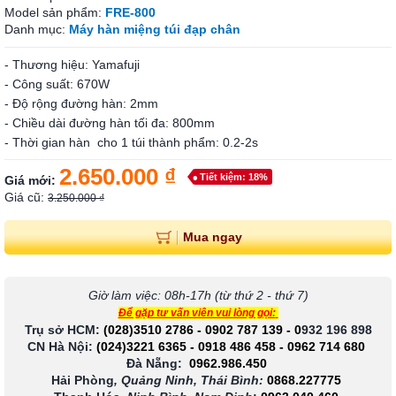
Model sản phẩm:
FRE-800
Danh mục:
Máy hàn miệng túi đạp chân
- Thương hiệu: Yamafuji
- Công suất: 670W
- Độ rộng đường hàn: 2mm
- Chiều dài đường hàn tối đa: 800mm
- Thời gian hàn cho 1 túi thành phẩm: 0.2-2s
2.650.000 ₫
Tiết kiệm: 18%
Giá mới:
Giá cũ:
3.250.000 ₫
Mua ngay
Giờ làm việc: 08h-17h (từ thứ 2 - thứ 7)
Để gặp tư vấn viên vui lòng gọi:
Trụ sở HCM:
(028)3510 2786
-
0902 787 139
-
0
932 196 898
CN Hà Nội:
(024)3221 6365
-
0918 486 458
-
0962 714 680
Đà Nẵng:
0962.986.450
Hải Phòng
, Quảng Ninh, Thái Bình:
0868.227775