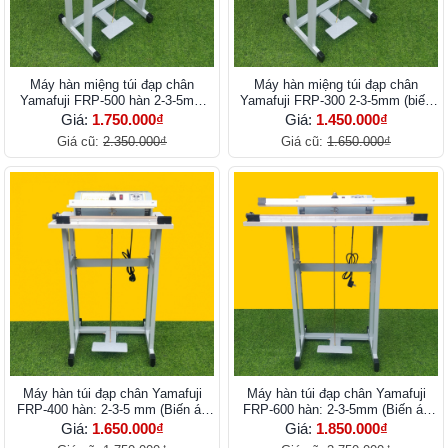
Máy hàn miệng túi đạp chân
Máy hàn miệng túi đạp chân
Yamafuji FRP-500 hàn 2-3-5mm
Yamafuji FRP-300 2-3-5mm (biến
(biến áp lớn)
áp lớn)
Giá:
1.750.000₫
Giá:
1.450.000₫
Giá cũ:
2.350.000₫
Giá cũ:
1.650.000₫
Máy hàn túi đạp chân Yamafuji
Máy hàn túi đạp chân Yamafuji
FRP-400 hàn: 2-3-5 mm (Biến áp
FRP-600 hàn: 2-3-5mm (Biến áp
lớn)
lớn)
Giá:
1.650.000₫
Giá:
1.850.000₫