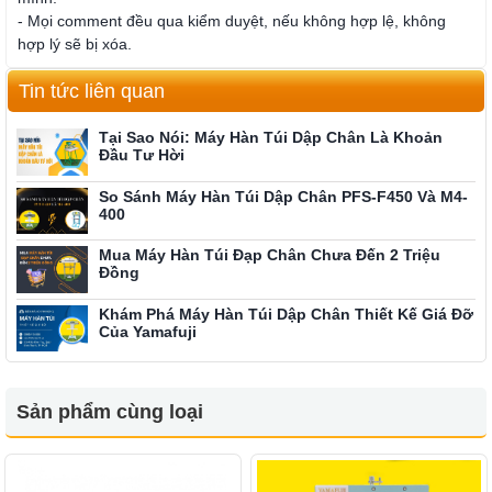
- Mọi comment đều qua kiểm duyệt, nếu không hợp lệ, không
hợp lý sẽ bị xóa.
Tin tức liên quan
Tại Sao Nói: Máy Hàn Túi Dập Chân Là Khoản
Đầu Tư Hời
So Sánh Máy Hàn Túi Dập Chân PFS-F450 Và M4-
400
Mua Máy Hàn Túi Đạp Chân Chưa Đến 2 Triệu
Đồng
Khám Phá Máy Hàn Túi Dập Chân Thiết Kế Giá Đỡ
Của Yamafuji
Sản phẩm cùng loại