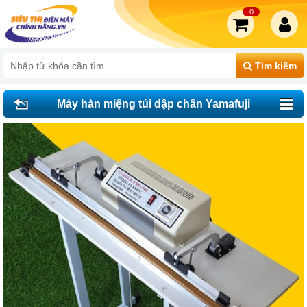
0
Tìm kiếm
Máy hàn miệng túi dập chân Yamafuji
FRE-800