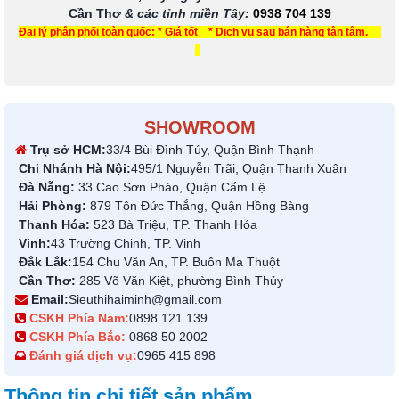
Cần Thơ
& các tỉnh miền Tây
:
0938 704 139
Đại lý phân phối toàn quốc: * Giá tốt * Dịch vụ sau bán hàng tận tâm.
SHOWROOM
Trụ sở HCM:
33/4 Bùi Đình Túy, Quận Bình Thạnh
Chi Nhánh Hà Nội:
495/1 Nguyễn Trãi, Quận Thanh Xuân
Đà Nẵng:
33 Cao Sơn Pháo, Quận Cẩm Lệ
Hải Phòng:
879 Tôn Đức Thắng, Quận Hồng Bàng
Thanh Hóa:
523 Bà Triệu, TP. Thanh Hóa
Vinh:
43 Trường Chinh, TP. Vinh
Đắk Lắk:
154 Chu Văn An, TP. Buôn Ma Thuột
Cần Thơ:
285 Võ Văn Kiệt, phường Bình Thủy
Email:
Sieuthihaiminh@gmail.com
CSKH Phía Nam:
0898 121 139
CSKH Phía Bắc:
0868 50 2002
Đánh giá dịch vụ:
0965 415 898
Thông tin chi tiết sản phẩm