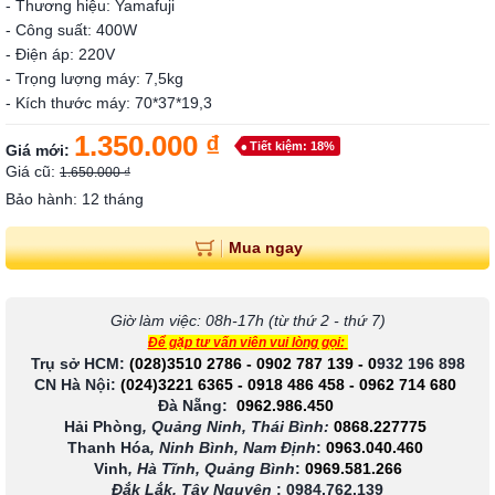
- Thương hiệu: Yamafuji
- Công suất: 400W
- Điện áp: 220V
- Trọng lượng máy: 7,5kg
- Kích thước máy: 70*37*19,3
1.350.000 ₫
Tiết kiệm: 18%
Giá mới:
Giá cũ:
1.650.000 ₫
Bảo hành: 12 tháng
Mua ngay
Giờ làm việc: 08h-17h (từ thứ 2 - thứ 7)
Để gặp tư vấn viên vui lòng gọi:
Trụ sở HCM:
(028)3510 2786
-
0902 787 139
-
0
932 196 898
CN Hà Nội:
(024)3221 6365
-
0918 486 458
-
0962 714 680
Đà Nẵng:
0962.986.450
Hải Phòng
, Quảng Ninh, Thái Bình:
0868.227775
Thanh Hóa
, Ninh Bình, Nam Định
:
0963.040.460
Vinh
, Hà Tĩnh, Quảng Bình
:
0969.581.266
Đắk Lắk, Tây Nguyên
:
0984.762.139