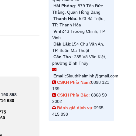
Hải Phòng:
879 Tôn Đức
Thắng, Quận Hồng Bàng
Thanh Hóa:
523 Bà Triệu,
TP. Thanh Hóa
Vinh:
43 Trường Chinh, TP.
Vinh
Đắk Lắk:
154 Chu Văn An,
TP. Buôn Ma Thuột
Cần Thơ:
285 Võ Văn Kiệt,
phường Bình Thủy
Email:
Sieuthihaiminh@gmail.com
CSKH Phía Nam:
0898 121
139
 196 898
CSKH Phía Bắc:
0868 50
714 680
2002
Đánh giá dịch vụ:
0965
775
415 898
460
9