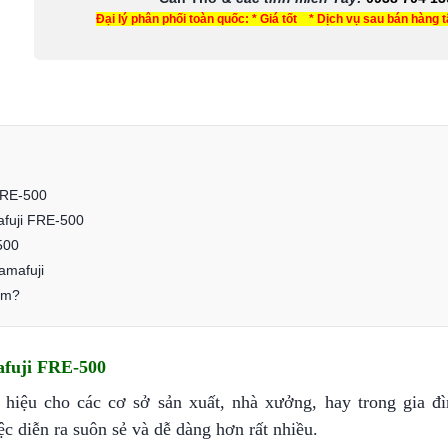
Đại lý phân phối toàn quốc: * Giá tốt * Dịch vụ sau bán hàng 
 FRE-500
afuji FRE-500
500
amafuji
Nam?
afuji FRE-500
hiệu cho các cơ sở sản xuất, nhà xưởng, hay trong gia đì
c diễn ra suôn sẻ và dễ dàng hơn rất nhiều.