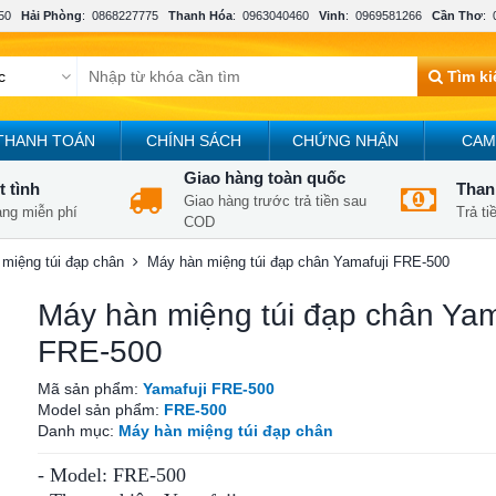
50
Hải Phòng
:
0868227775
Thanh Hóa
:
0963040460
Vinh
:
0969581266
Cần Thơ
:
Tìm k
THANH TOÁN
CHÍNH SÁCH
CHỨNG NHẬN
CAM
Giao hàng toàn quốc
t tình
Thanh
Giao hàng trước trả tiền sau
àng miễn phí
Trả t
COD
miệng túi đạp chân
Máy hàn miệng túi đạp chân Yamafuji FRE-500
Máy hàn miệng túi đạp chân Yam
FRE-500
Mã sản phẩm:
Yamafuji FRE-500
Model sản phẩm:
FRE-500
Danh mục:
Máy hàn miệng túi đạp chân
- Model: FRE-500