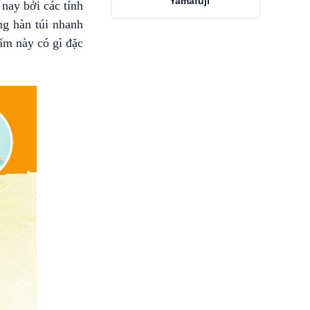
Yamafuji
nay bởi các tính
ng hàn túi nhanh
hẩm này có gì đặc