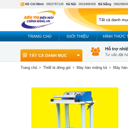
Hồ Chí Minh
:
0902787139
Hà Nội
:
0918486458
Đà Nẵng
:
09629864
TRANG CHỦ
GIỚI THIỆU
HÌNH THỨC 
Hỗ trợ nhiệ
Tư vấn đặt h
TẤT CẢ DANH MỤC
Trang chủ
Thiết bị đóng gói
Máy hàn miệng túi
Máy hàn 