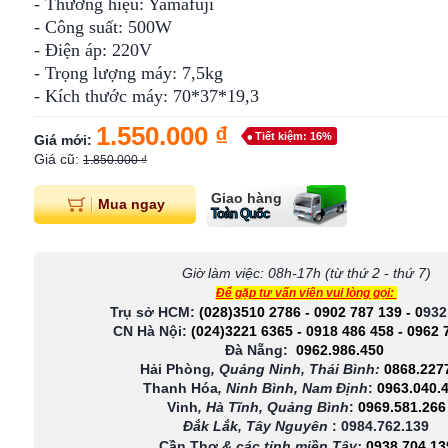
- Thương hiệu: Yamafuji
- Công suất: 500W
- Điện áp: 220V
- Trọng lượng máy: 7,5kg
- Kích thước máy: 70*37*19,3
1.550.000 ₫
Tiết kiệm: 16%
Giá mới:
Giá cũ:
1.850.000 ₫
Giao hàng
Mua ngay
Toàn Quốc
Giờ làm việc: 08h-17h (từ thứ 2 - thứ 7)
Để gặp tư vấn viên vui lòng gọi:
Trụ sở HCM:
(028)3510 2786
-
0902 787 139
-
0
932
CN Hà Nội:
(024)3221 6365
-
0918 486 458
-
0962 
Đà Nẵng:
0962.986.450
Hải Phòng
, Quảng Ninh, Thái Bình:
0868.227
Thanh Hóa
, Ninh Bình, Nam Định
:
0963.040.
Vinh
, Hà Tĩnh, Quảng Bình
:
0969.581.266
Đắk Lắk, Tây Nguyên
:
0984.762.139
Cần Thơ
& các tỉnh miền Tây
:
0938 704 13