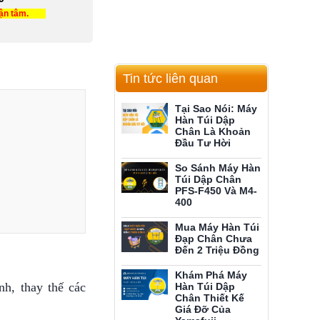
tận tâm.
Tin tức liên quan
Tại Sao Nói: Máy
Hàn Túi Dập
Chân Là Khoản
Đầu Tư Hời
So Sánh Máy Hàn
Túi Dập Chân
PFS-F450 Và M4-
400
Mua Máy Hàn Túi
Đạp Chân Chưa
Đến 2 Triệu Đồng
Khám Phá Máy
nh, thay thế các
Hàn Túi Dập
Chân Thiết Kế
Giá Đỡ Của