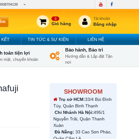
0938704139
Tài khoản
0
iếm
Giỏ hàng
Đăng nhập
 KẾT
TIN TỨC & SỰ KIỆN
LIÊN HỆ
Bảo hành, Bảo trì
 toán tiện lợi
Hướng dẫn & Lắp đặt Tận
iền mặt, chuyển khoản
nơi
afuji
SHOWROOM
Trụ sở HCM:
33/4 Bùi Đình
Túy, Quận Bình Thạnh
Chi Nhánh Hà Nội:
495/1
Nguyễn Trãi, Quận Thanh
Xuân
Đà Nẵng:
33 Cao Sơn Pháo,
Quận Cẩm Lệ