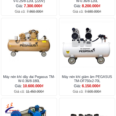
V-0.25/8-120L (220V)
W-0.36/8-120L
Giá:
7.300.000₫
Giá:
8.200.000₫
Giá cũ:
7.860.000₫
Giá cũ:
9.680.000₫
Máy nén khí dây đai Pegasus TM-
Máy nén khí giảm âm PEGASUS
W-0.36/8-180L
TM-OF750x2-70L
Giá:
10.600.000₫
Giá:
6.150.000₫
Giá cũ:
11.450.000₫
Giá cũ:
7.500.000₫