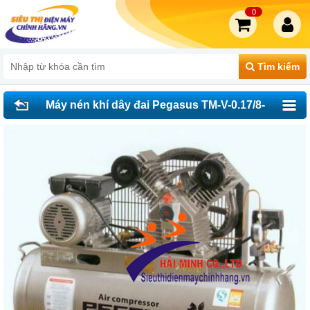
0
Tìm kiếm
Máy nén khí dây đai Pegasus TM-V-0.17/8-
100L