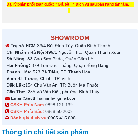
Đại lý phân phối toàn quốc: * Giá tốt * Dịch vụ sau bán hàng tận tâm.
SHOWROOM
Trụ sở HCM:
33/4 Bùi Đình Túy, Quận Bình Thạnh
Chi Nhánh Hà Nội:
495/1 Nguyễn Trãi, Quận Thanh Xuân
Đà Nẵng:
33 Cao Sơn Pháo, Quận Cẩm Lệ
Hải Phòng:
879 Tôn Đức Thắng, Quận Hồng Bàng
Thanh Hóa:
523 Bà Triệu, TP. Thanh Hóa
Vinh:
43 Trường Chinh, TP. Vinh
Đắk Lắk:
154 Chu Văn An, TP. Buôn Ma Thuột
Cần Thơ:
285 Võ Văn Kiệt, phường Bình Thủy
Email:
Sieuthihaiminh@gmail.com
CSKH Phía Nam:
0898 121 139
CSKH Phía Bắc:
0868 50 2002
Đánh giá dịch vụ:
0965 415 898
Thông tin chi tiết sản phẩm