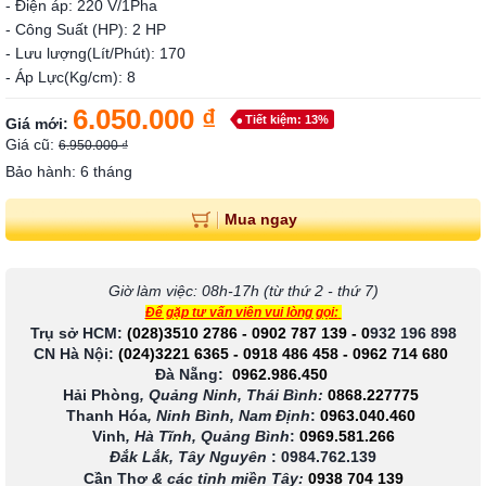
- Điện áp: 220 V/1Pha
- Công Suất (HP): 2 HP
- Lưu lượng(Lít/Phút): 170
- Áp Lực(Kg/cm): 8
6.050.000 ₫
Tiết kiệm: 13%
Giá mới:
Giá cũ:
6.950.000 ₫
Bảo hành: 6 tháng
Mua ngay
Giờ làm việc: 08h-17h (từ thứ 2 - thứ 7)
Để gặp tư vấn viên vui lòng gọi:
Trụ sở HCM:
(028)3510 2786
-
0902 787 139
-
0
932 196 898
CN Hà Nội:
(024)3221 6365
-
0918 486 458
-
0962 714 680
Đà Nẵng:
0962.986.450
Hải Phòng
, Quảng Ninh, Thái Bình:
0868.227775
Thanh Hóa
, Ninh Bình, Nam Định
:
0963.040.460
Vinh
, Hà Tĩnh, Quảng Bình
:
0969.581.266
Đắk Lắk, Tây Nguyên
:
0984.762.139
Cần Thơ
& các tỉnh miền Tây
:
0938 704 139