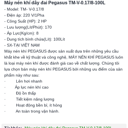
Máy nén khí dây đai Pegasus TM-V-0.17/8-100L
- Model: TM- V-0.17/8
- Điện áp: 220 V/1Pha
- Công Suất (HP): 2 HP
- Lưu lượng(Lít/Phút): 170
- Áp Lực(Kg/cm): 8
- Dung tích bình chứa(Lít): 100Lít
- SX-TẠI VIỆT NAM
Máy nén khí PEGASUS được sản xuất dựa trên những yêu cầu
khắt khe về kỹ thuật và công nghệ, MÁY NÉN KHÍ PEGASUS luôn
là loại máy nén khí được đánh giá cao về chất lượng. Chúng tôi
lựa chọn bán máy nén khí PEGASUS bởi những ưu điểm của sản
phẩm này như sau:
· Lên hơi nhanh
· Áp lực nén khí cao
· Độ ồn thấp
· Tiết kiệm năng lượng
· Hoạt động bền bỉ, ít hỏng
· An toàn trong vận hành.