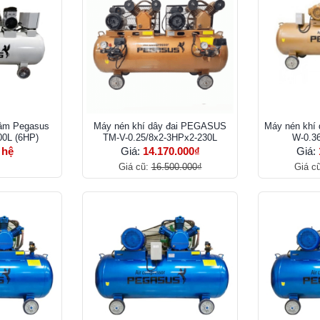
 âm Pegasus
Máy nén khí dây đai PEGASUS
Máy nén khí 
0L (6HP)
TM-V-0.25/8x2-3HPx2-230L
W-0.36
 hệ
Giá:
14.170.000₫
Giá:
Giá cũ:
16.500.000₫
Giá c