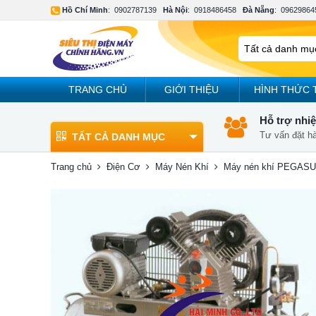
Hồ Chí Minh
:
0902787139
Hà Nội
:
0918486458
Đà Nẵng
:
09629864
TRANG CHỦ
GIỚI THIỆU
HÌNH THỨC 
Hỗ trợ nhiệ
Tư vấn đặt h
TẤT CẢ DANH MỤC
Trang chủ
Điện Cơ
Máy Nén Khí
Máy nén khí PEGAS