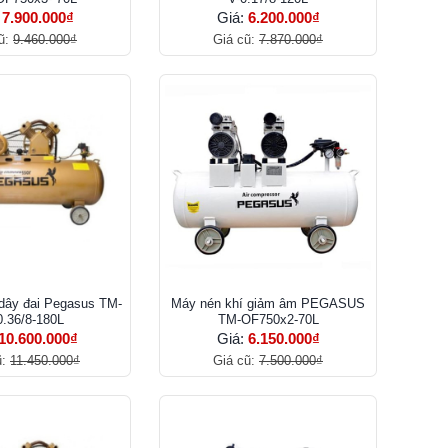
:
7.900.000₫
Giá:
6.200.000₫
ũ:
9.460.000₫
Giá cũ:
7.870.000₫
dây đai Pegasus TM-
Máy nén khí giảm âm PEGASUS
.36/8-180L
TM-OF750x2-70L
10.600.000₫
Giá:
6.150.000₫
ũ:
11.450.000₫
Giá cũ:
7.500.000₫