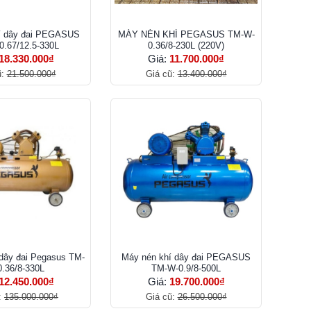
í dây đai PEGASUS
MÁY NÉN KHÍ PEGASUS TM-W-
.67/12.5-330L
0.36/8-230L (220V)
18.330.000₫
Giá:
11.700.000₫
ũ:
21.500.000₫
Giá cũ:
13.400.000₫
dây đai Pegasus TM-
Máy nén khí dây đai PEGASUS
.36/8-330L
TM-W-0.9/8-500L
12.450.000₫
Giá:
19.700.000₫
:
135.000.000₫
Giá cũ:
26.500.000₫