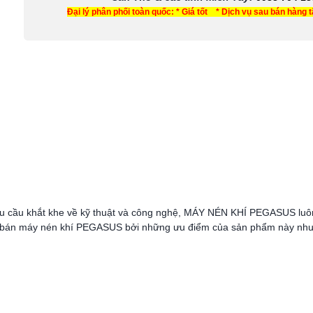
Đại lý phân phối toàn quốc: * Giá tốt * Dịch vụ sau bán hàng 
 cầu khắt khe về kỹ thuật và công nghệ, MÁY NÉN KHÍ PEGASUS luôn
ọn bán máy nén khí PEGASUS bởi những ưu điểm của sản phẩm này như