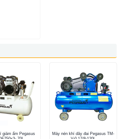
í giảm ẩm Pegasus
Máy nén khí dây đai Pegasus TM-
OF750x3- 70L
V-0.17/8-120L