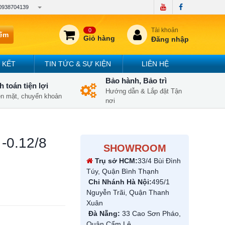
0938704139
Tài khoản
0
iếm
Giỏ hàng
Đăng nhập
 KẾT
TIN TỨC & SỰ KIỆN
LIÊN HỆ
Bảo hành, Bảo trì
 toán tiện lợi
Hướng dẫn & Lắp đặt Tận
iền mặt, chuyển khoản
nơi
-0.12/8
SHOWROOM
Trụ sở HCM:
33/4 Bùi Đình
Túy, Quận Bình Thạnh
Chi Nhánh Hà Nội:
495/1
Nguyễn Trãi, Quận Thanh
Xuân
Đà Nẵng:
33 Cao Sơn Pháo,
Quận Cẩm Lệ