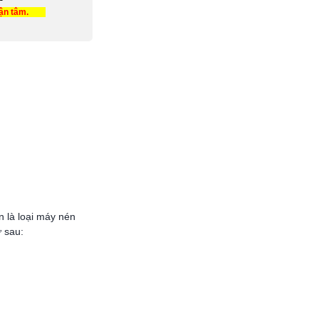
tận tâm.
 là loại máy nén
 sau: