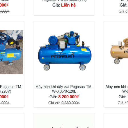
.000₫
Giá:
Liên hệ
Giá
0.000₫
Giá c
i Pegasus TM-
Máy nén khí dây đai Pegasus TM-
Máy nén khí 
 (220V)
W-0.36/8-120L
W-0
.000₫
Giá:
8.200.000₫
Giá:
0.000₫
Giá cũ:
9.680.000₫
Giá c