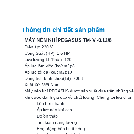
Thông tin chi tiết sản phẩm
MÁY NÉN KHÍ PEGASUS TM- V -0.12/8
Điện áp: 220 V
Công Suất (HP): 1.5 HP
Lưu lượng(Lít/Phút): 120
Áp lực làm việc (kg/cm2):8
Áp lực tối đa (kg/cm2):10
Dung tích bình chứa(Lít): 70Lít
Xuất Xứ: Việt Nam
Máy nén khí PEGASUS được sản xuất dựa trên những yêu
khí được đánh giá cao về chất lượng. Chúng tôi lựa ch
· Lên hơi nhanh
· Áp lực nén khí cao
· Độ ồn thấp
· Tiết kiệm năng lượng
· Hoạt động bền bỉ, ít hỏng