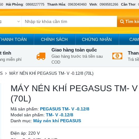
50
Hải Phòng
:
0868227775
Thanh Hóa
:
0963040460
Vinh
:
0969581266
Cần Thơ
:
Tìm k
THANH TOÁN
CHÍNH SÁCH
CHỨNG NHẬN
CAM
Giao hàng toàn quốc
t tình
Thanh
Giao hàng trước trả tiền sau
àng miễn phí
Trả t
COD
US
MÁY NÉN KHÍ PEGASUS TM- V -0.12/8 (70L)
MÁY NÉN KHÍ PEGASUS TM- V 
(70L)
Mã sản phẩm:
PEGASUS TM- V -0.12/8
Model sản phẩm:
TM- V -0.12/8
Danh mục:
Máy nén khí PEGASUS
Điện áp: 220 V