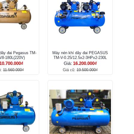
dây đai Pegasus TM-
Máy nén khí dây đai PEGASUS
/8-180L(220V)
TM-V-0.25/12.5x2-3HPx2-230L
10.700.000₫
Giá:
16.200.000₫
ũ:
11.560.000₫
Giá cũ:
19.500.000₫