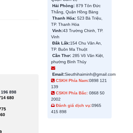
Hải Phòng:
879 Tôn Đức
Thắng, Quận Hồng Bàng
Thanh Hóa:
523 Bà Triệu,
TP. Thanh Hóa
Vinh:
43 Trường Chinh, TP.
Vinh
Đắk Lắk:
154 Chu Văn An,
TP. Buôn Ma Thuột
Cần Thơ:
285 Võ Văn Kiệt,
phường Bình Thủy
Email:
Sieuthihaiminh@gmail.com
CSKH Phía Nam:
0898 121
139
 196 898
CSKH Phía Bắc:
0868 50
714 680
2002
Đánh giá dịch vụ:
0965
775
415 898
460
9