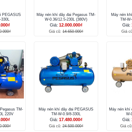
đai PEGASUS
Máy nén khí dây đai Pegasus TM-
Máy nén kh
-330L
W-0.36/12.5-230L (380V)
TM-W-0
.000₫
Giá:
12.000.000₫
Giá:
0.000₫
Giá cũ:
14.650.000₫
Giá c
i Pegasus TM-
Máy nén khí dây đai PEGASUS
Máy nén khí 
30L 220V
TM-W-0.9/8-330L
W-0
.000₫
Giá:
17.480.000₫
Giá:
0.000₫
Giá cũ:
24.500.000₫
Giá cũ