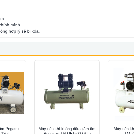
ẩm.
 chính mình.
ông hợp lý sẽ bị xóa.
 âm Pegasus
Máy nén khí không dầu giảm âm
Máy nén kh
-120L
Pegasus TM-OF1500 (70L)
TM- 