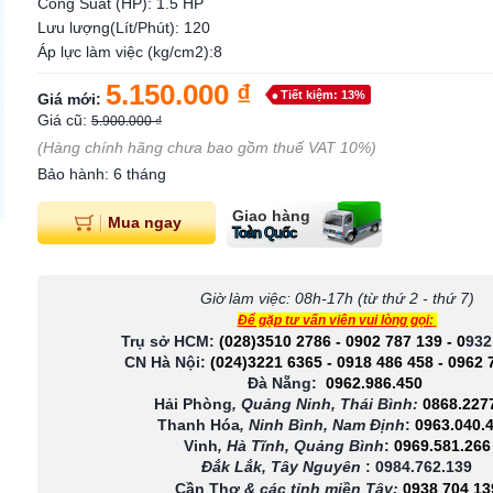
Công Suất (HP): 1.5 HP
Lưu lượng(Lít/Phút): 120
Áp lực làm việc (kg/cm2):8
5.150.000 ₫
Tiết kiệm: 13%
Giá mới:
Giá cũ:
5.900.000 ₫
(Hàng chính hãng chưa bao gồm thuế VAT 10%)
Bảo hành: 6 tháng
Giao hàng
Mua ngay
Toàn Quốc
Giờ làm việc: 08h-17h (từ thứ 2 - thứ 7)
Để gặp tư vấn viên vui lòng gọi:
Trụ sở HCM:
(028)3510 2786
-
0902 787 139
-
0
932
CN Hà Nội:
(024)3221 6365
-
0918 486 458
-
0962 
Đà Nẵng:
0962.986.450
Hải Phòng
, Quảng Ninh, Thái Bình:
0868.227
Thanh Hóa
, Ninh Bình, Nam Định
:
0963.040.
Vinh
, Hà Tĩnh, Quảng Bình
:
0969.581.266
Đắk Lắk, Tây Nguyên
:
0984.762.139
Cần Thơ
& các tỉnh miền Tây
:
0938 704 13