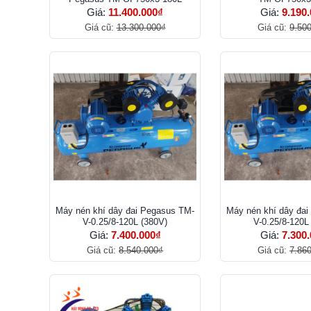
Giá:
11.400.000₫
Giá:
9.190
Giá cũ:
13.300.000₫
Giá cũ:
9.50
Máy nén khí dây đai Pegasus TM-
Máy nén khí dây đa
V-0.25/8-120L (380V)
V-0.25/8-120L
Giá:
7.400.000₫
Giá:
7.300
Giá cũ:
8.540.000₫
Giá cũ:
7.86