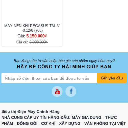
MÁY NÉN KHÍ PEGASUS TM- V
-0.12/8 (70L)
Giá:
5.150.000₫
Giá cũ:
5.900.000₫
Bạn đang cần tư vấn hoặc báo giá sản phẩm ngay hôm nay?
HÃY ĐỂ CÔNG TY HẢI MINH GIÚP BẠN
Gửi yêu cầu
Siêu thị Điện Máy Chính Hãng
NHÀ CUNG CẤP UY TÍN HÀNG ĐẦU: MÁY GIA DỤNG - THỰC
PHẨM - ĐÓNG GÓI - CƠ KHÍ - XÂY DỰNG - VĂN PHÒNG TẠI VIỆT