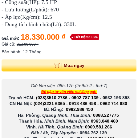
- Công suất(HP): 7.5 HP
- Lưu lượng(L/phút): 670
- Áp lực(Kg/cm): 12.5
- Dung tích bình chứa(Lít): 330L
18.330.000 ₫
Tiết kiệm: 15%
Giá mới:
Giá cũ:
21.500.000 ₫
Bảo hành: 12 Tháng
Mua ngay
Giờ làm việc: 08h-17h (từ thứ 2 - thứ 7)
Để gặp tư vấn viên vui lòng gọi:
Trụ sở HCM:
(028)3510 2786
-
0902 787 139
-
0
932 196 898
CN Hà Nội:
(024)3221 6365
-
0918 486 458
-
0962 714 680
Đà Nẵng:
0962.986.450
Hải Phòng
, Quảng Ninh, Thái Bình:
0868.227775
Thanh Hóa
, Ninh Bình, Nam Định
:
0963.040.460
Vinh
, Hà Tĩnh, Quảng Bình
:
0969.581.266
Đắk Lắk, Tây Nguyên
:
0984.762.139