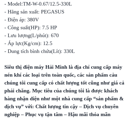
- Model:TM-W-0.67/12.5-330L
- Hãng sản xuất: PEGASUS
- Điện áp: 380V
- Công suất(HP): 7.5 HP
- Lưu lượng(L/phút): 670
- Áp lực(Kg/cm): 12.5
- Dung tích bình chứa(Lít): 330L
Siêu thị điện máy Hải Minh là địa chỉ cung cấp máy
nén khí các loại trên toàn quốc, các sản phẩm cảu
chúng tôi cung cấp có chất lượng tốt cũng như giá cả
phải chăng. Mục tiêu của chúng tôi là được khách
hàng nhận diện như một nhà cung cấp “sản phẩm &
dịch vụ” với: Chất lượng tin cậy – Dịch vụ chuyên
nghiệp – Phục vụ tận tâm – Hậu mãi thỏa mãn