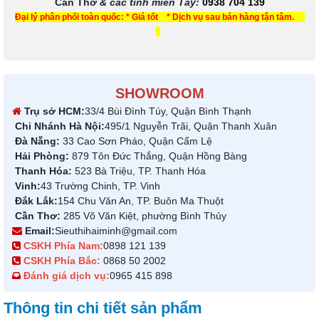
Cần Thơ
& các tỉnh miền Tây
:
0938 704 139
Đại lý phân phối toàn quốc: * Giá tốt * Dịch vụ sau bán hàng tận tâm.
SHOWROOM
Trụ sở HCM:
33/4 Bùi Đình Túy, Quận Bình Thạnh
Chi Nhánh Hà Nội:
495/1 Nguyễn Trãi, Quận Thanh Xuân
Đà Nẵng:
33 Cao Sơn Pháo, Quận Cẩm Lệ
Hải Phòng:
879 Tôn Đức Thắng, Quận Hồng Bàng
Thanh Hóa:
523 Bà Triệu, TP. Thanh Hóa
Vinh:
43 Trường Chinh, TP. Vinh
Đắk Lắk:
154 Chu Văn An, TP. Buôn Ma Thuột
Cần Thơ:
285 Võ Văn Kiệt, phường Bình Thủy
Email:
Sieuthihaiminh@gmail.com
CSKH Phía Nam:
0898 121 139
CSKH Phía Bắc:
0868 50 2002
Đánh giá dịch vụ:
0965 415 898
Thông tin chi tiết sản phẩm