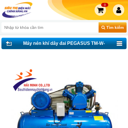
0
Tìm kiếm
Máy nén khí dây đai PEGASUS TM-W-
0.67/12.5-330L