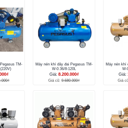
i Pegasus TM-
Máy nén khí dây đai Pegasus TM-
Máy nén khí 
 (220V)
W-0.36/8-120L
W-0
.000₫
Giá:
8.200.000₫
Giá:
0.000₫
Giá cũ:
9.680.000₫
Giá c