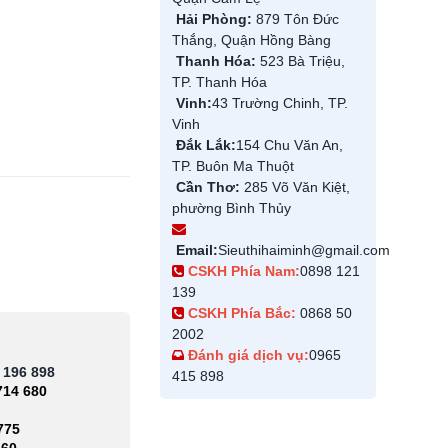
Hải Phòng:
879 Tôn Đức
Thắng, Quận Hồng Bàng
Thanh Hóa:
523 Bà Triệu,
TP. Thanh Hóa
Vinh:
43 Trường Chinh, TP.
Vinh
Đắk Lắk:
154 Chu Văn An,
TP. Buôn Ma Thuột
Cần Thơ:
285 Võ Văn Kiệt,
phường Bình Thủy
Email:
Sieuthihaiminh@gmail.com
CSKH Phía Nam:
0898 121
139
CSKH Phía Bắc:
0868 50
2002
Đánh giá dịch vụ:
0965
 196 898
415 898
714 680
775