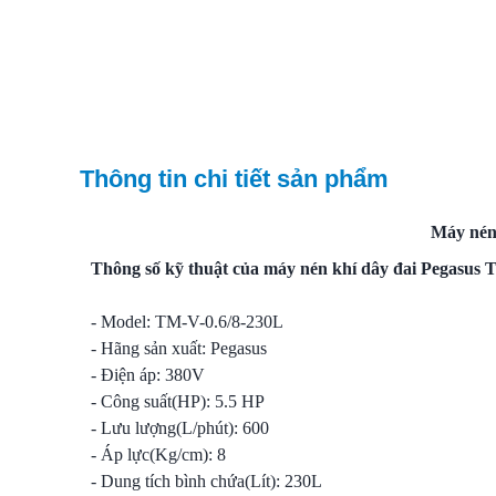
Thông tin chi tiết sản phẩm
Máy nén
Thông số kỹ thuật của máy nén khí dây đai Pegasus
- Model: TM-V-0.6/8-230L
- Hãng sản xuất: Pegasus
- Điện áp: 380V
- Công suất(HP): 5.5 HP
- Lưu lượng(L/phút): 600
- Áp lực(Kg/cm): 8
- Dung tích bình chứa(Lít): 230L