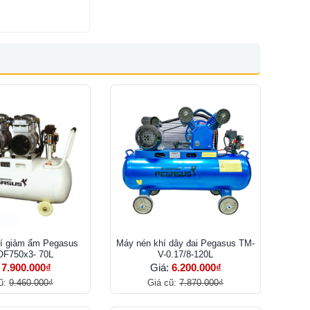
í giảm ẩm Pegasus
Máy nén khí dây đai Pegasus TM-
OF750x3- 70L
V-0.17/8-120L
:
7.900.000₫
Giá:
6.200.000₫
ũ:
9.460.000₫
Giá cũ:
7.870.000₫