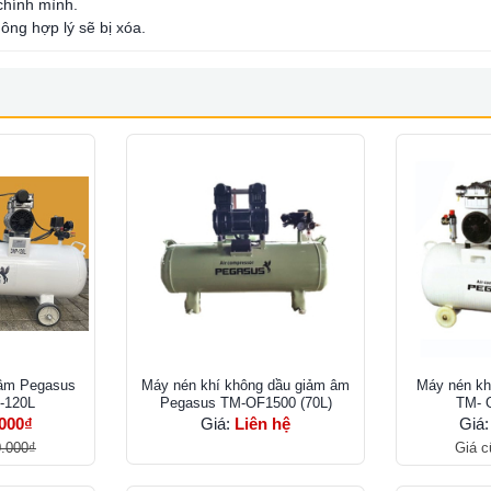
 chính mình.
ông hợp lý sẽ bị xóa.
 âm Pegasus
Máy nén khí không dầu giảm âm
Máy nén kh
-120L
Pegasus TM-OF1500 (70L)
TM- 
.000₫
Giá:
Liên hệ
Giá
0.000₫
Giá c