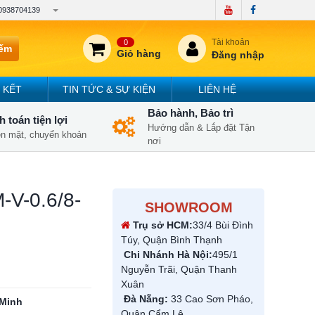
0938704139
Tài khoản
0
iếm
Giỏ hàng
Đăng nhập
 KẾT
TIN TỨC & SỰ KIỆN
LIÊN HỆ
Bảo hành, Bảo trì
 toán tiện lợi
Hướng dẫn & Lắp đặt Tận
iền mặt, chuyển khoản
nơi
-V-0.6/8-
SHOWROOM
Trụ sở HCM:
33/4 Bùi Đình
Túy, Quận Bình Thạnh
Chi Nhánh Hà Nội:
495/1
Nguyễn Trãi, Quận Thanh
Xuân
Đà Nẵng:
33 Cao Sơn Pháo,
i Minh
Quận Cẩm Lệ