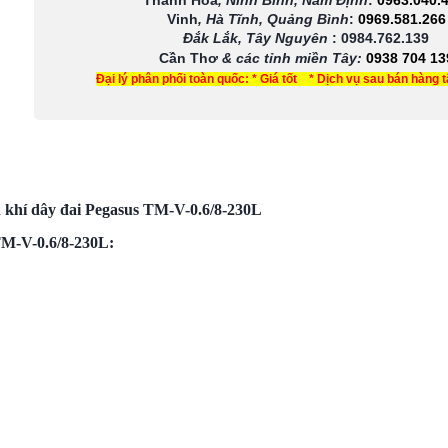
Thanh Hóa
, Ninh Bình, Nam Định
:
0963.040.
Vinh
, Hà Tĩnh, Quảng Bình
:
0969.581.266
Đắk Lắk, Tây Nguyên
:
0984.762.139
Cần Thơ
& các tỉnh miền Tây
:
0938 704 13
Đại lý phân phối toàn quốc: * Giá tốt * Dịch vụ sau bán hàng 
 khí dây đai Pegasus TM-V-0.6/8-230L
 TM-V-0.6/8-230L: