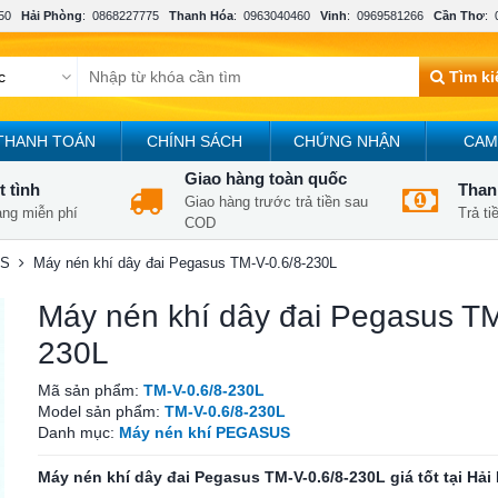
50
Hải Phòng
:
0868227775
Thanh Hóa
:
0963040460
Vinh
:
0969581266
Cần Thơ
:
Tìm k
THANH TOÁN
CHÍNH SÁCH
CHỨNG NHẬN
CAM
Giao hàng toàn quốc
t tình
Thanh
Giao hàng trước trả tiền sau
àng miễn phí
Trả t
COD
US
Máy nén khí dây đai Pegasus TM-V-0.6/8-230L
Máy nén khí dây đai Pegasus TM
230L
Mã sản phẩm:
TM-V-0.6/8-230L
Model sản phẩm:
TM-V-0.6/8-230L
Danh mục:
Máy nén khí PEGASUS
Máy nén khí dây đai Pegasus TM-V-0.6/8-230L giá tốt tại Hả