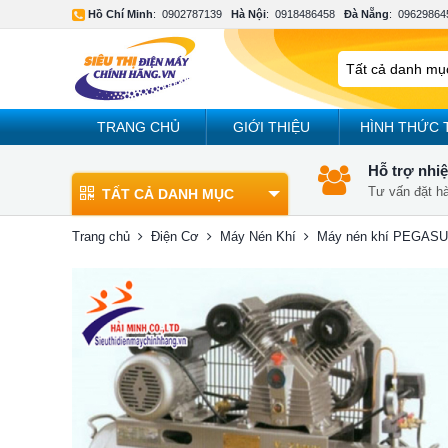
Hồ Chí Minh
:
0902787139
Hà Nội
:
0918486458
Đà Nẵng
:
09629864
TRANG CHỦ
GIỚI THIỆU
HÌNH THỨC 
Hỗ trợ nhiệ
Tư vấn đặt h
TẤT CẢ DANH MỤC
Trang chủ
Điện Cơ
Máy Nén Khí
Máy nén khí PEGAS