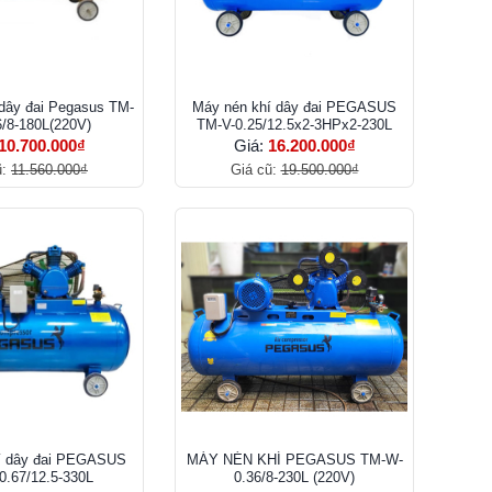
dây đai Pegasus TM-
Máy nén khí dây đai PEGASUS
/8-180L(220V)
TM-V-0.25/12.5x2-3HPx2-230L
10.700.000₫
Giá:
16.200.000₫
ũ:
11.560.000₫
Giá cũ:
19.500.000₫
í dây đai PEGASUS
MÁY NÉN KHÍ PEGASUS TM-W-
.67/12.5-330L
0.36/8-230L (220V)