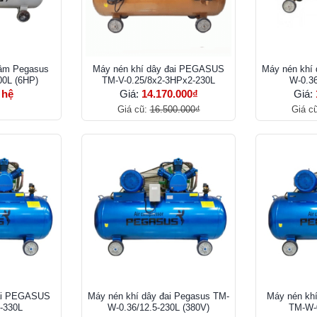
 âm Pegasus
Máy nén khí dây đai PEGASUS
Máy nén khí 
0L (6HP)
TM-V-0.25/8x2-3HPx2-230L
W-0.36
 hệ
Giá:
14.170.000₫
Giá:
Giá cũ:
16.500.000₫
Giá c
đai PEGASUS
Máy nén khí dây đai Pegasus TM-
Máy nén kh
-330L
W-0.36/12.5-230L (380V)
TM-W-0