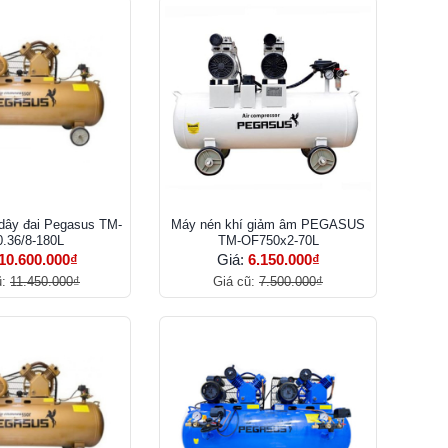
dây đai Pegasus TM-
Máy nén khí giảm âm PEGASUS
.36/8-180L
TM-OF750x2-70L
10.600.000₫
Giá:
6.150.000₫
ũ:
11.450.000₫
Giá cũ:
7.500.000₫