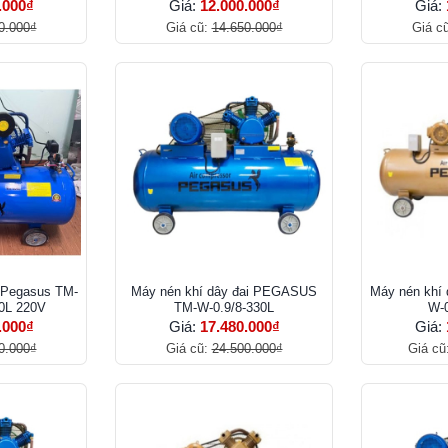
.000₫
Giá:
12.000.000₫
Giá:
0.000₫
Giá cũ:
14.650.000₫
Giá c
i Pegasus TM-
Máy nén khí dây đai PEGASUS
Máy nén khí 
30L 220V
TM-W-0.9/8-330L
W-0
.000₫
Giá:
17.480.000₫
Giá:
0.000₫
Giá cũ:
24.500.000₫
Giá cũ