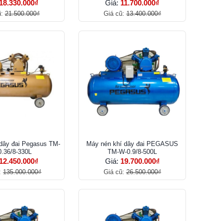
18.330.000₫
Giá:
11.700.000₫
ũ:
21.500.000₫
Giá cũ:
13.400.000₫
dây đai Pegasus TM-
Máy nén khí dây đai PEGASUS
.36/8-330L
TM-W-0.9/8-500L
12.450.000₫
Giá:
19.700.000₫
:
135.000.000₫
Giá cũ:
26.500.000₫