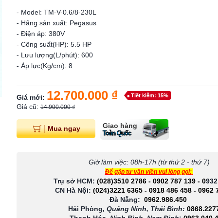
- Model: TM-V-0.6/8-230L
- Hãng sản xuất: Pegasus
- Điện áp: 380V
- Công suất(HP): 5.5 HP
- Lưu lượng(L/phút): 600
- Áp lực(Kg/cm): 8
12.700.000 ₫
Tiết kiệm: 15%
Giá mới:
Giá cũ:
14.900.000 ₫
Giao hàng
Mua ngay
Toàn Quốc
Giờ làm việc: 08h-17h (từ thứ 2 - thứ 7)
Để gặp tư vấn viên vui lòng gọi:
Trụ sở HCM:
(028)3510 2786
-
0902 787 139
-
0
932
CN Hà Nội:
(024)3221 6365
-
0918 486 458
-
0962 
Đà Nẵng:
0962.986.450
Hải Phòng
, Quảng Ninh, Thái Bình:
0868.227