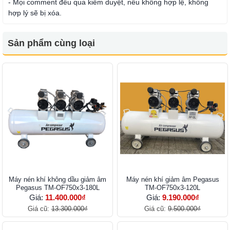
- Mọi comment đều qua kiểm duyệt, nếu không hợp lệ, không
hợp lý sẽ bị xóa.
Sản phẩm cùng loại
Máy nén khí không dầu giảm âm
Máy nén khí giảm âm Pegasus
Pegasus TM-OF750x3-180L
TM-OF750x3-120L
Giá:
11.400.000₫
Giá:
9.190.000₫
Giá cũ:
13.300.000₫
Giá cũ:
9.500.000₫