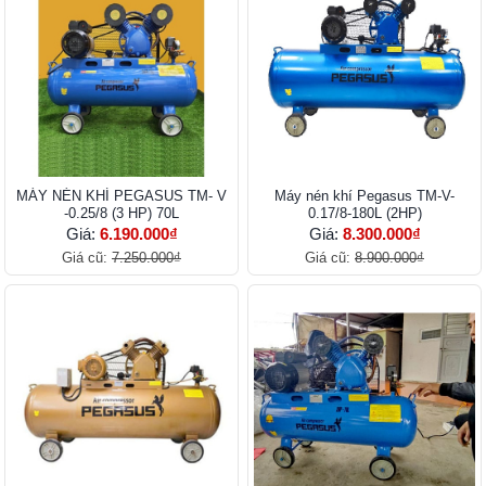
MÁY NÉN KHÍ PEGASUS TM- V
Máy nén khí Pegasus TM-V-
-0.25/8 (3 HP) 70L
0.17/8-180L (2HP)
Giá:
6.190.000₫
Giá:
8.300.000₫
Giá cũ:
7.250.000₫
Giá cũ:
8.900.000₫