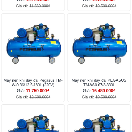
Giá cũ:
11.560.000₫
Giá cũ:
19.500.000₫
Máy nén khí dây đai Pegasus TM-
Máy nén khí dây đai PEGASUS
W-0.36/12.5-180L (220V)
TM-W-0.67/8-330L
Giá:
11.750.000₫
Giá:
16.480.000₫
Giá cũ:
12.600.000₫
Giá cũ:
19.500.000₫