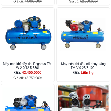
Giá cũ:
44.000.000₫
Giá cũ:
52.500.000₫
Máy nén khí dây đai Pegasus TM-
Máy nén khí đầu nổ chạy xăng
W-2.0/12.5-330L
TM-V-0.25/8-100L
Giá:
42.400.000₫
Giá:
Liên hệ
Giá cũ:
45.750.000₫