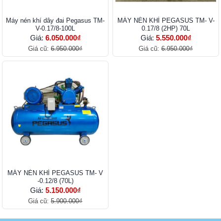
Máy nén khí dây đai Pegasus TM-
MÁY NÉN KHÍ PEGASUS TM- V-
V-0.17/8-100L
0.17/8 (2HP) 70L
Giá:
6.050.000₫
Giá:
5.550.000₫
Giá cũ:
6.950.000₫
Giá cũ:
6.950.000₫
MÁY NÉN KHÍ PEGASUS TM- V
-0.12/8 (70L)
Giá:
5.150.000₫
Giá cũ:
5.900.000₫