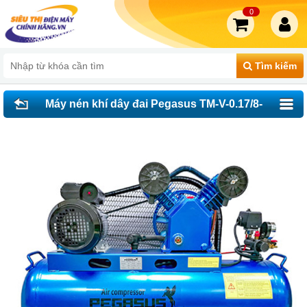
0
Tìm kiếm
Máy nén khí dây đai Pegasus TM-V-0.17/8-
120L