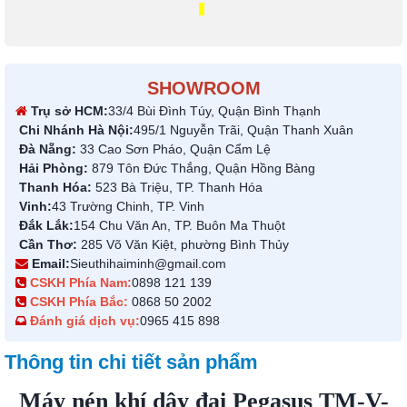
SHOWROOM
Trụ sở HCM:
33/4 Bùi Đình Túy, Quận Bình Thạnh
Chi Nhánh Hà Nội:
495/1 Nguyễn Trãi, Quận Thanh Xuân
Đà Nẵng:
33 Cao Sơn Pháo, Quận Cẩm Lệ
Hải Phòng:
879 Tôn Đức Thắng, Quận Hồng Bàng
Thanh Hóa:
523 Bà Triệu, TP. Thanh Hóa
Vinh:
43 Trường Chinh, TP. Vinh
Đắk Lắk:
154 Chu Văn An, TP. Buôn Ma Thuột
Cần Thơ:
285 Võ Văn Kiệt, phường Bình Thủy
Email:
Sieuthihaiminh@gmail.com
CSKH Phía Nam:
0898 121 139
CSKH Phía Bắc:
0868 50 2002
Đánh giá dịch vụ:
0965 415 898
Thông tin chi tiết sản phẩm
Máy nén khí dây đai Pegasus TM-V-