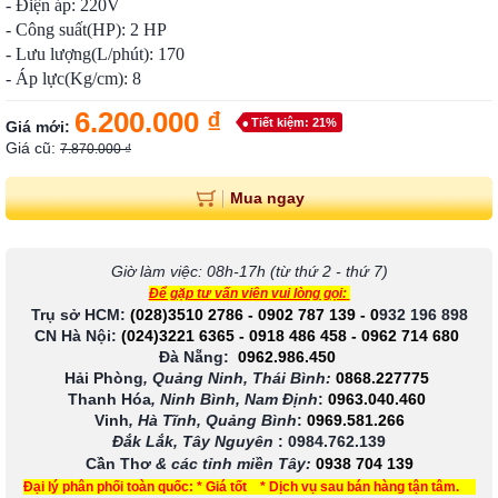
- Điện áp: 220V
- Công suất(HP): 2 HP
- Lưu lượng(L/phút): 170
- Áp lực(Kg/cm): 8
6.200.000 ₫
Tiết kiệm: 21%
Giá mới:
Giá cũ:
7.870.000 ₫
Mua ngay
Giờ làm việc: 08h-17h (từ thứ 2 - thứ 7)
Để gặp tư vấn viên vui lòng gọi:
Trụ sở HCM:
(028)3510 2786
-
0902 787 139
-
0
932 196 898
CN Hà Nội:
(024)3221 6365
-
0918 486 458
-
0962 714 680
Đà Nẵng:
0962.986.450
Hải Phòng
, Quảng Ninh, Thái Bình:
0868.227775
Thanh Hóa
, Ninh Bình, Nam Định
:
0963.040.460
Vinh
, Hà Tĩnh, Quảng Bình
:
0969.581.266
Đắk Lắk, Tây Nguyên
:
0984.762.139
Cần Thơ
& các tỉnh miền Tây
:
0938 704 139
Đại lý phân phối toàn quốc: * Giá tốt * Dịch vụ sau bán hàng tận tâm.