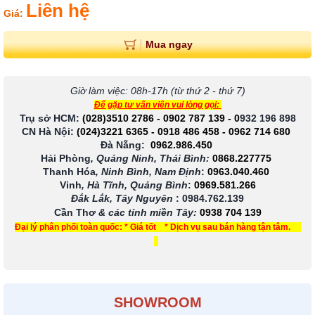
Liên hệ
Giá:
Mua ngay
Giờ làm việc: 08h-17h (từ thứ 2 - thứ 7)
Để gặp tư vấn viên vui lòng gọi:
Trụ sở HCM:
(028)3510 2786
-
0902 787 139
-
0
932 196 898
CN Hà Nội:
(024)3221 6365
-
0918 486 458
-
0962 714 680
Đà Nẵng:
0962.986.450
Hải Phòng
, Quảng Ninh, Thái Bình:
0868.227775
Thanh Hóa
, Ninh Bình, Nam Định
:
0963.040.460
Vinh
, Hà Tĩnh, Quảng Bình
:
0969.581.266
Đắk Lắk, Tây Nguyên
:
0984.762.139
Cần Thơ
& các tỉnh miền Tây
:
0938 704 139
Đại lý phân phối toàn quốc: * Giá tốt * Dịch vụ sau bán hàng tận tâm.
SHOWROOM