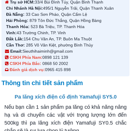
Trụ sở HCM:
33/4 Bùi Đình Túy, Quận Bình Thạnh
Chi Nhánh Hà Nội:
495/1 Nguyễn Trãi, Quận Thanh Xuân
Đà Nẵng:
33 Cao Sơn Pháo, Quận Cẩm Lệ
Hải Phòng:
879 Tôn Đức Thắng, Quận Hồng Bàng
Thanh Hóa:
523 Bà Triệu, TP. Thanh Hóa
Vinh:
43 Trường Chinh, TP. Vinh
Đắk Lắk:
154 Chu Văn An, TP. Buôn Ma Thuột
Cần Thơ:
285 Võ Văn Kiệt, phường Bình Thủy
Email:
Sieuthihaiminh@gmail.com
CSKH Phía Nam:
0898 121 139
CSKH Phía Bắc:
0868 50 2002
Đánh giá dịch vụ:
0965 415 898
Thông tin chi tiết sản phẩm
Pa lăng xích điện cố định Yamafuji SY5.0
Nếu bạn cần 1 sản phẩm pa lăng có khả năng nâng
hạ và di chuyển các vật với trọng lượng lớn đến
500kg thì pa lăng xích điện Yamafuji SY0.5 chắc
chắn sẽ là sự lựa chọn lý tưởng.