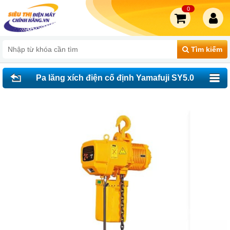
0
Tìm kiếm
Pa lăng xích điện cố định Yamafuji SY5.0