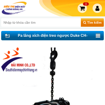
0
Tìm kiếm
Pa lăng xích điện treo ngược Duke CH-
2000