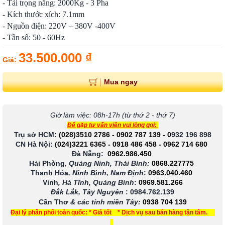
- Tải trọng nâng: 2000Kg - 3 Pha
- Kích thước xích: 7.1mm
- Nguồn điện: 220V – 380V -400V
- Tần số: 50 - 60Hz
33.500.000 ₫
Giá:
Mua ngay
Giờ làm việc: 08h-17h (từ thứ 2 - thứ 7)
Để gặp tư vấn viên vui lòng gọi:
Trụ sở HCM:
(028)3510 2786
-
0902 787 139
-
0
932 196 898
CN Hà Nội:
(024)3221 6365
-
0918 486 458
-
0962 714 680
Đà Nẵng:
0962.986.450
Hải Phòng
, Quảng Ninh, Thái Bình:
0868.227775
Thanh Hóa
, Ninh Bình, Nam Định
:
0963.040.460
Vinh
, Hà Tĩnh, Quảng Bình
:
0969.581.266
Đắk Lắk, Tây Nguyên
:
0984.762.139
Cần Thơ
& các tỉnh miền Tây
:
0938 704 139
Đại lý phân phối toàn quốc: * Giá tốt * Dịch vụ sau bán hàng tận tâm.