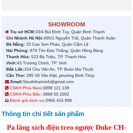
SHOWROOM
Trụ sở HCM:
33/4 Bùi Đình Túy, Quận Bình Thạnh
Chi Nhánh Hà Nội:
495/1 Nguyễn Trãi, Quận Thanh Xuân
Đà Nẵng:
33 Cao Sơn Pháo, Quận Cẩm Lệ
Hải Phòng:
879 Tôn Đức Thắng, Quận Hồng Bàng
Thanh Hóa:
523 Bà Triệu, TP. Thanh Hóa
Vinh:
43 Trường Chinh, TP. Vinh
Đắk Lắk:
154 Chu Văn An, TP. Buôn Ma Thuột
Cần Thơ:
285 Võ Văn Kiệt, phường Bình Thủy
Email:
Sieuthihaiminh@gmail.com
CSKH Phía Nam:
0898 121 139
CSKH Phía Bắc:
0868 50 2002
Đánh giá dịch vụ:
0965 415 898
Thông tin chi tiết sản phẩm
Pa lăng xích điện treo ngược Duke CH-