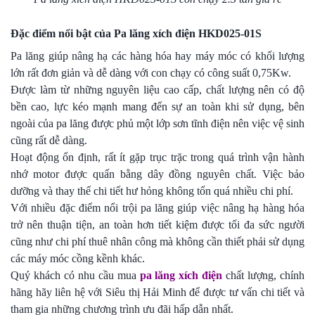
Đặc điểm nổi bật của Pa lăng xích điện HKD025-01S
Pa lăng giúp nâng hạ các hàng hóa hay máy móc có khối lượng
lớn rất đơn giản và dễ dàng với con chạy có công suất 0,75Kw.
Được làm từ những nguyên liệu cao cấp, chất lượng nên có độ
bền cao, lực kéo mạnh mang đến sự an toàn khi sử dụng, bên
ngoài của pa lăng được phủ một lớp sơn tĩnh điện nên việc vệ sinh
cũng rất dễ dàng.
Hoạt động ổn định, rất ít gặp trục trặc trong quá trình vận hành
nhớ motor được quấn bằng dây đồng nguyên chất. Việc bảo
dưỡng và thay thế chi tiết hư hỏng không tốn quá nhiều chi phí.
Với nhiều đặc điểm nổi trội pa lăng giúp việc nâng hạ hàng hóa
trở nên thuận tiện, an toàn hơn tiết kiệm được tối đa sức người
cũng như chi phí thuê nhân công mà không cần thiết phải sử dụng
các máy móc cồng kềnh khác.
Quý khách có nhu cầu mua
pa lăng xích điện
chất lượng, chính
hãng hãy liên hệ với Siêu thị Hải Minh để được tư vấn chi tiết và
tham gia những chương trình ưu đãi hấp dẫn nhất.