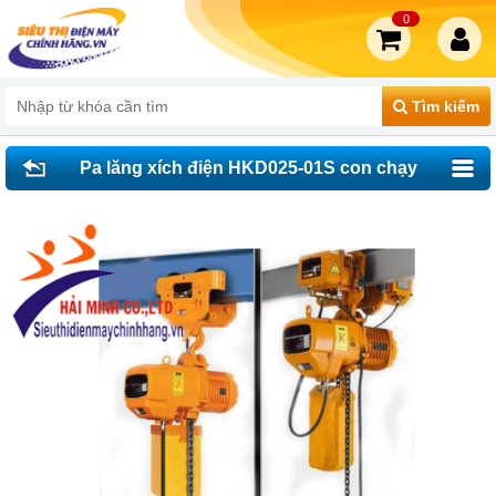
0
Tìm kiếm
Pa lăng xích điện HKD025-01S con chạy
2.5 tấn