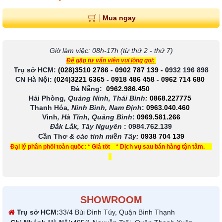
Mua ngay
Giờ làm việc: 08h-17h (từ thứ 2 - thứ 7)
Để gặp tư vấn viên vui lòng gọi:
Trụ sở HCM:
(028)3510 2786
-
0902 787 139
-
0
932 196 898
CN Hà Nội:
(024)3221 6365
-
0918 486 458
-
0962 714 680
Đà Nẵng:
0962.986.450
Hải Phòng
, Quảng Ninh, Thái Bình:
0868.227775
Thanh Hóa
, Ninh Bình, Nam Định
:
0963.040.460
Vinh
, Hà Tĩnh, Quảng Bình
:
0969.581.266
Đắk Lắk, Tây Nguyên
:
0984.762.139
Cần Thơ
& các tỉnh miền Tây
:
0938 704 139
Đại lý phân phối toàn quốc: * Giá tốt * Dịch vụ sau bán hàng tận tâm.
SHOWROOM
Trụ sở HCM:
33/4 Bùi Đình Túy, Quận Bình Thạnh