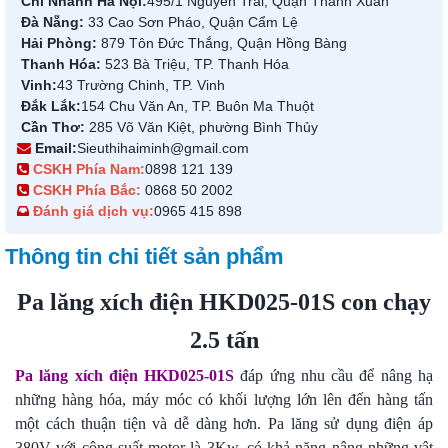
Chi Nhánh Hà Nội:
495/1 Nguyễn Trãi, Quận Thanh Xuân
Đà Nẵng:
33 Cao Sơn Pháo, Quận Cẩm Lệ
Hải Phòng:
879 Tôn Đức Thắng, Quận Hồng Bàng
Thanh Hóa:
523 Bà Triệu, TP. Thanh Hóa
Vinh:
43 Trường Chinh, TP. Vinh
Đắk Lắk:
154 Chu Văn An, TP. Buôn Ma Thuột
Cần Thơ:
285 Võ Văn Kiệt, phường Bình Thủy
Email:
Sieuthihaiminh@gmail.com
CSKH Phía Nam:
0898 121 139
CSKH Phía Bắc:
0868 50 2002
Đánh giá dịch vụ:
0965 415 898
Thông tin chi tiết sản phẩm
Pa lăng xích điện HKD025-01S con chạy
2.5 tấn
Pa lăng xích điện HKD025-01S
đáp ứng nhu cầu để nâng hạ
những hàng hóa, máy móc có khối lượng lớn lên đến hàng tấn
một cách thuận tiện và dễ dàng hơn. Pa lăng sử dụng điện áp
380V với công suất motor là 3Kw, có khả năng nâng những vật