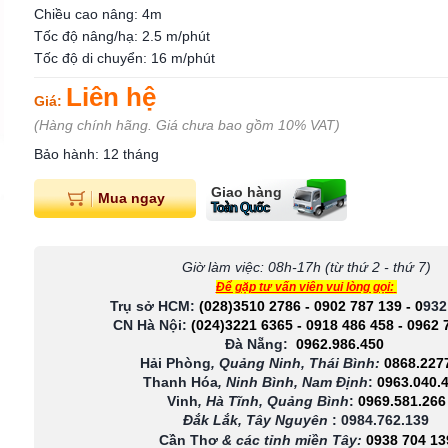
Chiều cao nâng: 4m
Tốc độ nâng/hạ: 2.5 m/phút
Tốc độ di chuyển: 16 m/phút
Liên hệ
Giá:
(Hàng chính hãng. Giá chưa bao gồm 10% VAT)
Bảo hành: 12 tháng
Giao hàng
Mua ngay
Toàn Quốc
Giờ làm việc: 08h-17h (từ thứ 2 - thứ 7)
Để gặp tư vấn viên vui lòng gọi:
Trụ sở HCM:
(028)3510 2786
-
0902 787 139
-
0
932
CN Hà Nội:
(024)3221 6365
-
0918 486 458
-
0962 
Đà Nẵng:
0962.986.450
Hải Phòng
, Quảng Ninh, Thái Bình:
0868.227
Thanh Hóa
, Ninh Bình, Nam Định
:
0963.040.
Vinh
, Hà Tĩnh, Quảng Bình
:
0969.581.266
Đắk Lắk, Tây Nguyên
:
0984.762.139
Cần Thơ
& các tỉnh miền Tây
:
0938 704 13