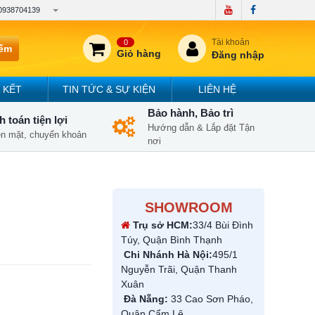
0938704139
Tài khoản
0
iếm
Giỏ hàng
Đăng nhập
 KẾT
TIN TỨC & SỰ KIỆN
LIÊN HỆ
Bảo hành, Bảo trì
 toán tiện lợi
Hướng dẫn & Lắp đặt Tận
iền mặt, chuyển khoản
nơi
SHOWROOM
Trụ sở HCM:
33/4 Bùi Đình
Túy, Quận Bình Thạnh
Chi Nhánh Hà Nội:
495/1
Nguyễn Trãi, Quận Thanh
Xuân
Đà Nẵng:
33 Cao Sơn Pháo,
Quận Cẩm Lệ