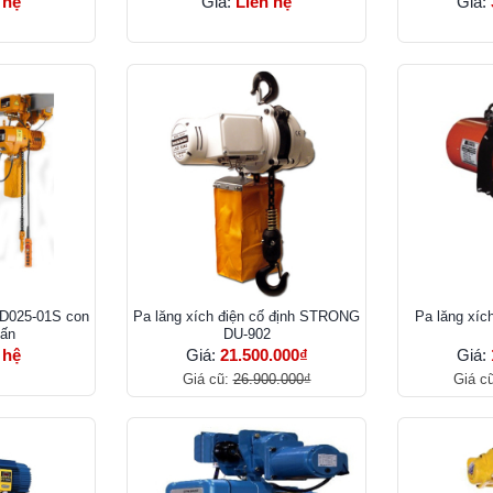
 hệ
Giá:
Liên hệ
Giá:
KD025-01S con
Pa lăng xích điện cố định STRONG
Pa lăng xí
tấn
DU-902
 hệ
Giá:
21.500.000₫
Giá:
Giá cũ:
26.900.000₫
Giá c