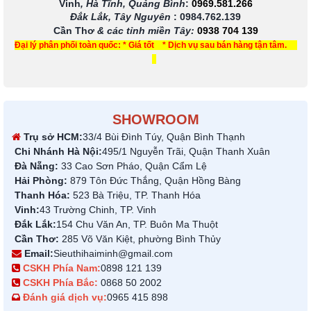
Vinh
, Hà Tĩnh, Quảng Bình
:
0969.581.266
Đắk Lắk, Tây Nguyên
:
0984.762.139
Cần Thơ
& các tỉnh miền Tây
:
0938 704 139
Đại lý phân phối toàn quốc: * Giá tốt * Dịch vụ sau bán hàng tận tâm.
SHOWROOM
Trụ sở HCM:
33/4 Bùi Đình Túy, Quận Bình Thạnh
Chi Nhánh Hà Nội:
495/1 Nguyễn Trãi, Quận Thanh Xuân
Đà Nẵng:
33 Cao Sơn Pháo, Quận Cẩm Lệ
Hải Phòng:
879 Tôn Đức Thắng, Quận Hồng Bàng
Thanh Hóa:
523 Bà Triệu, TP. Thanh Hóa
Vinh:
43 Trường Chinh, TP. Vinh
Đắk Lắk:
154 Chu Văn An, TP. Buôn Ma Thuột
Cần Thơ:
285 Võ Văn Kiệt, phường Bình Thủy
Email:
Sieuthihaiminh@gmail.com
CSKH Phía Nam:
0898 121 139
CSKH Phía Bắc:
0868 50 2002
Đánh giá dịch vụ:
0965 415 898