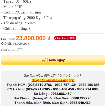
- Tần số: 50 – 60Hz
- Motor: 2 HP
- Kích thước xích: 7.1 mm
- Tải trọng nâng: 2000 Kg - 3 Pha
- Tốc độ nâng: 2.5 m/p
- Chiều cao nâng: 3 m
23.800.000 ₫
Tiết kiệm: 12%
Giá mới:
Giá cũ:
26.900.000 ₫
(giá chưa VAT)
Mua ngay
Giờ làm việc: 08h-17h (từ thứ 2 - thứ 7)
Để gặp tư vấn viên vui lòng gọi:
Trụ sở HCM:
(028)3510 2786
-
0902 787 139
-
0
932 196 898
CN Hà Nội:
(024)3221 6365
-
0918 486 458
-
0962 714 680
Đà Nẵng:
0962.986.450
Hải Phòng
, Quảng Ninh, Thái Bình:
0868.227775
Thanh Hóa
, Ninh Bình, Nam Định
:
0963.040.460