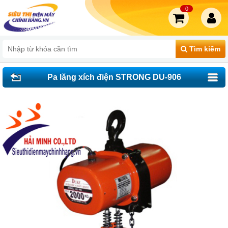
0
Tìm kiếm
Pa lăng xích điện STRONG DU-906