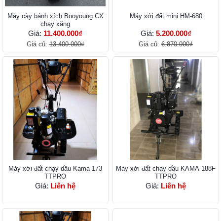
Máy cày bánh xích Booyoung CX
Máy xới đất mini HM-680
chạy xăng
Giá:
11.400.000₫
Giá:
5.200.000₫
Giá cũ:
13.400.000₫
Giá cũ:
6.870.000₫
Máy xới đất chạy dầu Kama 173
Máy xới đất chạy dầu KAMA 188F
TTPRO
TTPRO
Giá:
Liên hệ
Giá:
Liên hệ