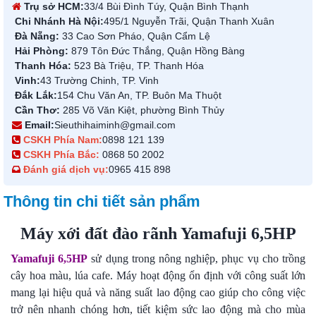
Trụ sở HCM:
33/4 Bùi Đình Túy, Quận Bình Thạnh
Chi Nhánh Hà Nội:
495/1 Nguyễn Trãi, Quận Thanh Xuân
Đà Nẵng:
33 Cao Sơn Pháo, Quận Cẩm Lệ
Hải Phòng:
879 Tôn Đức Thắng, Quận Hồng Bàng
Thanh Hóa:
523 Bà Triệu, TP. Thanh Hóa
Vinh:
43 Trường Chinh, TP. Vinh
Đắk Lắk:
154 Chu Văn An, TP. Buôn Ma Thuột
Cần Thơ:
285 Võ Văn Kiệt, phường Bình Thủy
Email:
Sieuthihaiminh@gmail.com
CSKH Phía Nam:
0898 121 139
CSKH Phía Bắc:
0868 50 2002
Đánh giá dịch vụ:
0965 415 898
Thông tin chi tiết sản phẩm
Máy xới đất đào rãnh Yamafuji 6,5HP
Yamafuji 6,5HP
sử dụng trong nông nghiệp, phục vụ cho trồng
cây hoa màu, lúa cafe. Máy hoạt động ổn định với công suất lớn
mang lại hiệu quả và năng suất lao động cao giúp cho công việc
trở nên nhanh chóng hơn, tiết kiệm sức lao động mà cho mùa