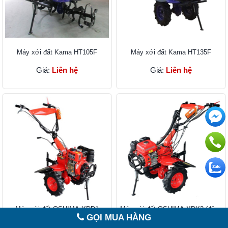
Máy xới đất Kama HT105F
Máy xới đất Kama HT135F
Giá:
Liên hệ
Giá:
Liên hệ
Máy xới đất OSHIMA XDD1
Máy xới đất OSHIMA XDX3 (động
GỌI MUA HÀNG
cơ Jiangdong)
Giá:
18.900.000₫
Giá:
15.900.000₫