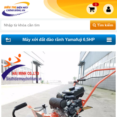
0
Tìm kiếm
Máy xới đất đào rãnh Yamafuji 6,5HP