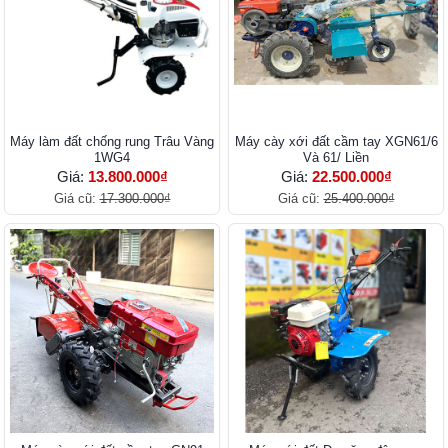
Máy làm đất chống rung Trâu Vàng
Máy cày xới đất cầm tay XGN61/6
1WG4
Và 61/ Liền
Giá:
13.800.000₫
Giá:
22.500.000₫
Giá cũ:
17.300.000₫
Giá cũ:
25.400.000₫