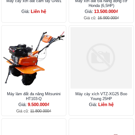
Máy cày xới đất cầm tay GN91
Máy xới đất Đa năng động cơ
Honda (6,5HP)
Giá:
Liên hệ
Giá:
13.500.000₫
Giá cũ:
16.900.000₫
Máy làm đất đa năng Mitsunini
Máy cày xích VTZ-XG25 Boo
HT103-Q
Young 25HP
Giá:
9.500.000₫
Giá:
Liên hệ
Giá cũ:
11.800.000₫