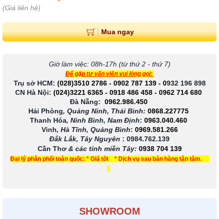
(Giá liên hệ)
Mua ngay
Giờ làm việc: 08h-17h (từ thứ 2 - thứ 7)
Để gặp tư vấn viên vui lòng gọi:
Trụ sở HCM:
(028)3510 2786
-
0902 787 139
-
0
932 196 898
CN Hà Nội:
(024)3221 6365
-
0918 486 458
-
0962 714 680
Đà Nẵng:
0962.986.450
Hải Phòng
, Quảng Ninh, Thái Bình:
0868.227775
Thanh Hóa
, Ninh Bình, Nam Định
:
0963.040.460
Vinh
, Hà Tĩnh, Quảng Bình
:
0969.581.266
Đắk Lắk, Tây Nguyên
:
0984.762.139
Cần Thơ
& các tỉnh miền Tây
:
0938 704 139
Đại lý phân phối toàn quốc: * Giá tốt * Dịch vụ sau bán hàng tận tâm.
SHOWROOM