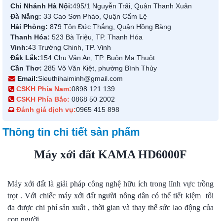
Chi Nhánh Hà Nội:
495/1 Nguyễn Trãi, Quận Thanh Xuân
Đà Nẵng:
33 Cao Sơn Pháo, Quận Cẩm Lệ
Hải Phòng:
879 Tôn Đức Thắng, Quận Hồng Bàng
Thanh Hóa:
523 Bà Triệu, TP. Thanh Hóa
Vinh:
43 Trường Chinh, TP. Vinh
Đắk Lắk:
154 Chu Văn An, TP. Buôn Ma Thuột
Cần Thơ:
285 Võ Văn Kiệt, phường Bình Thủy
Email:
Sieuthihaiminh@gmail.com
CSKH Phía Nam:
0898 121 139
CSKH Phía Bắc:
0868 50 2002
Đánh giá dịch vụ:
0965 415 898
Thông tin chi tiết sản phẩm
Máy xới đất KAMA HD6000F
Máy xới đất là giải pháp công nghệ hữu ích trong lĩnh vực trồng
trọt . Với chiếc máy xới đất người nông dân có thể tiết kiệm tối
đa được chi phí sản xuất , thời gian và thay thế sức lao động của
con người.