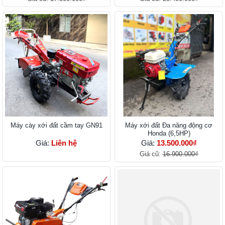
Máy cày xới đất cầm tay GN91
Máy xới đất Đa năng động cơ
Honda (6,5HP)
Giá:
Liên hệ
Giá:
13.500.000₫
Giá cũ:
16.900.000₫