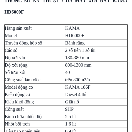
THÔNG SỐ KỸ THUẬT CỦA MÁY XỚI ĐẤT KAMA
HD6000F
Hãng sản xuất
KAMA
Model
HD6000F
Truyền động hộp số
Bánh răng
Các số
2 số tiến 1 số lùi
Độ xới sâu
180-380 mm
Độ xới rộng
800-1300 mm
Số lưỡi xới
40
Công suất làm việc
trên 800m2/h
Model động cơ
KAMA 186F
Kiểu động cơ
Diesel 4 thì
Kiểu khởi động
Giật nổ
Công suất
9HP
Bình chứa nhiên liệu
5.5 lít
Nhớt bôi trơn
1.6 lít
Tiêu hao nhiên liệu
0.9 lít