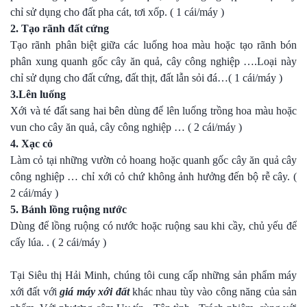
chỉ sử dụng cho đất pha cát, tơi xốp. ( 1 cái/máy )
2. Tạo rãnh đất cứng
Tạo rãnh phân biệt giữa các luống hoa màu hoặc tạo rãnh bón
phân xung quanh gốc cây ăn quả, cây công nghiệp ….Loại này
chỉ sử dụng cho đất cứng, đất thịt, đất lẫn sỏi đá…( 1 cái/máy )
3.Lên luống
Xới và té đất sang hai bên dùng để lên luống trồng hoa màu hoặc
vun cho cây ăn quả, cây công nghiệp … ( 2 cái/máy )
4. Xạc cỏ
Làm cỏ tại những vườn cỏ hoang hoặc quanh gốc cây ăn quả cây
công nghiệp … chỉ xới cỏ chứ không ảnh hưởng đến bộ rễ cây. (
2 cái/máy )
5. Bánh lồng ruộng nước
Dùng để lồng ruộng có nước hoặc ruộng sau khi cầy, chủ yếu để
cấy lúa. . ( 2 cái/máy )
Tại Siêu thị Hải Minh, chúng tôi cung cấp những sản phẩm máy
xới đất với
giá máy xới đất
khác nhau tùy vào công năng của sản