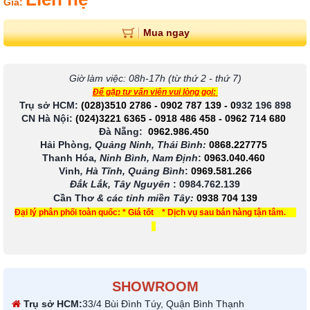
Giá:
Mua ngay
Giờ làm việc: 08h-17h (từ thứ 2 - thứ 7)
Để gặp tư vấn viên vui lòng gọi:
Trụ sở HCM:
(028)3510 2786
-
0902 787 139
-
0
932 196 898
CN Hà Nội:
(024)3221 6365
-
0918 486 458
-
0962 714 680
Đà Nẵng:
0962.986.450
Hải Phòng
, Quảng Ninh, Thái Bình:
0868.227775
Thanh Hóa
, Ninh Bình, Nam Định
:
0963.040.460
Vinh
, Hà Tĩnh, Quảng Bình
:
0969.581.266
Đắk Lắk, Tây Nguyên
:
0984.762.139
Cần Thơ
& các tỉnh miền Tây
:
0938 704 139
Đại lý phân phối toàn quốc: * Giá tốt * Dịch vụ sau bán hàng tận tâm.
SHOWROOM
Trụ sở HCM:
33/4 Bùi Đình Túy, Quận Bình Thạnh