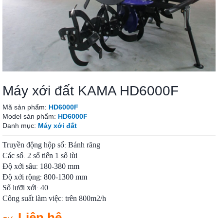
Máy xới đất KAMA HD6000F
Mã sản phẩm:
HD6000F
Model sản phẩm:
HD6000F
Danh mục:
Máy xới đất
Truyền động hộp số
Bánh răng
:
Các số
2 số tiến 1 số lùi
:
Độ xới sâu
180-380 mm
:
Độ xới rộng
800-1300 mm
:
Số lưỡi xới
40
:
Công suất làm việc
trên 800m2/h
:
Liên hệ