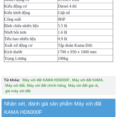
Kiểu động cơ
Diesel 4 thì
Kiểu khởi động
Giật nổ
Công suất
9HP
Bình chứa nhiên liệu
5.5 lít
Nhớt bôi trơn
1.6 lít
Tiêu hao nhiên liệu
0.9 lít
Xuất xứ động cơ
Tập đoàn Kama Đức
Kích thước
1700 x 950 x 1000 mm
Trọng Lượng
100kg
Từ khóa:
Máy xới đất KAMA HD6000F
,
Máy xới đất KAMA
,
Máy xới đất
,
Máy xới đất chính hãng
,
Máy xới đất giá rẻ
,
giá máy xới đất
Nhận xét, đánh giá sản phẩm Máy xới đất
KAMA HD6000F