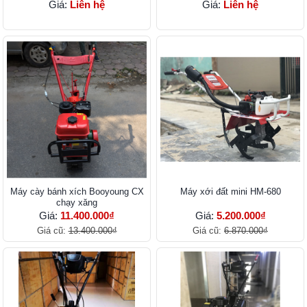
XG25SH-25 HP NEW
Giá:
Liên hệ
Giá:
Liên hệ
Máy cày bánh xích Booyoung CX
Máy xới đất mini HM-680
chạy xăng
Giá:
11.400.000₫
Giá:
5.200.000₫
Giá cũ:
13.400.000₫
Giá cũ:
6.870.000₫