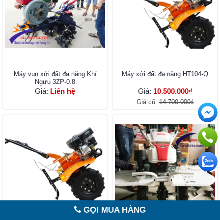
Máy vun xới đất đa năng Khí
Máy xới đất đa năng HT104-Q
Ngưu 3ZP-0.8
Giá:
Liên hệ
Giá:
10.500.000₫
Giá cũ:
14.700.000₫
GỌI MUA HÀNG