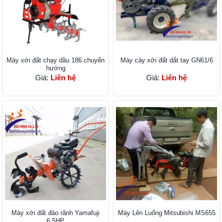
Máy xới đất chạy dầu 186 chuyển
Máy cày xới đất dắt tay GN61/6
hướng
Giá:
Liên hệ
Giá:
Liên hệ
Máy xới đất đào rãnh Yamafuji
Máy Lên Luống Mitsubishi MS655
6,5HP