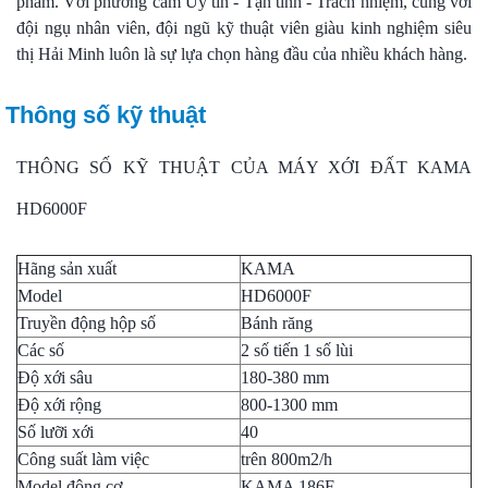
phẩm. Với phương câm Uy tín - Tận tình - Trách nhiệm, cùng với
đội ngụ nhân viên, đội ngũ kỹ thuật viên giàu kinh nghiệm siêu
thị Hải Minh luôn là sự lựa chọn hàng đầu của nhiều khách hàng.
Thông số kỹ thuật
THÔNG SỐ KỸ THUẬT CỦA MÁY XỚI ĐẤT KAMA
HD6000F
Hãng sản xuất
KAMA
Model
HD6000F
Truyền động hộp số
Bánh răng
Các số
2 số tiến 1 số lùi
Độ xới sâu
180-380 mm
Độ xới rộng
800-1300 mm
Số lưỡi xới
40
Công suất làm việc
trên 800m2/h
Model động cơ
KAMA 186F