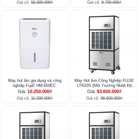
Giá cũ:
56.000.000₫
Giá cũ:
8.700.000₫
Máy hút ẩm gia dụng và công
Máy Hút Ẩm Công Nghiệp FUJIE
nghiệp FujiE HM-650EC
LTR20S (Môi Trường Nhiệt Độ
Thấp)
Giá:
10.250.000₫
Giá:
93.650.000₫
Giá cũ:
11.200.000₫
Giá cũ:
98.500.000₫