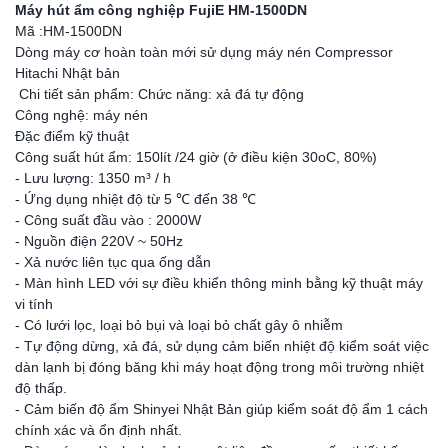
Máy hút ẩm công nghiệp FujiE HM-1500DN
Mã :HM-1500DN
Dòng máy cơ hoàn toàn mới sử dụng máy nén Compressor
Hitachi Nhật bản
Chi tiết sản phẩm: Chức năng: xả đá tự động
Công nghệ: máy nén
Đặc điểm kỹ thuật
Công suất hút ẩm: 150lít /24 giờ (ở điều kiện 30oC, 80%)
- Lưu lượng: 1350 m³ / h
- Ứng dụng nhiệt độ từ 5 ℃ đến 38 ℃
- Công suất đầu vào : 2000W
- Nguồn điện 220V ~ 50Hz
- Xả nước liên tục qua ống dẫn
- Màn hình LED với sự điều khiển thông minh bằng kỹ thuật máy
vi tính
- Có lưới lọc, loại bỏ bụi và loại bỏ chất gây ô nhiễm
- Tự động dừng, xả đá, sử dụng cảm biến nhiệt độ kiểm soát việc
dàn lạnh bị đóng băng khi máy hoạt động trong môi trường nhiệt
độ thấp.
- Cảm biến độ ẩm Shinyei Nhật Bản giúp kiểm soát độ ẩm 1 cách
chính xác và ổn định nhất.