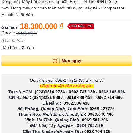
Dòng máy Máy hút ẩm công nghiệp FujiE HM-1500DN thế hệ
mới. Dòng máy cơ hoàn toàn mới sử dụng máy nén Compressor
Hitachi Nhật Bản.
18.300.000 ₫
Tiết kiệm: 6%
Giá mới:
Giá cũ:
19.500.000 ₫
(Giá đã VAT)
Bảo hành: 2 năm
Mua ngay
Giờ làm việc: 08h-17h (từ thứ 2 - thứ 7)
Để gặp tư vấn viên vui lòng gọi:
Trụ sở HCM:
(028)3510 2786
-
0902 787 139
-
0
932 196 898
CN Hà Nội:
(024)3221 6365
-
0918 486 458
-
0962 714 680
Đà Nẵng:
0962.986.450
Hải Phòng
, Quảng Ninh, Thái Bình:
0868.227775
Thanh Hóa
, Ninh Bình, Nam Định
:
0963.040.460
Vinh
, Hà Tĩnh, Quảng Bình
:
0969.581.266
Đắk Lắk, Tây Nguyên
:
0984.762.139
Cần Thơ
& các tỉnh miền Tây
:
0938 704 139