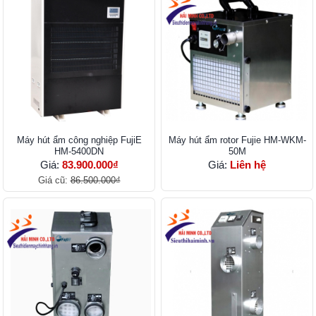
Máy hút ẩm công nghiệp FujiE
Máy hút ẩm rotor Fujie HM-WKM-
HM-5400DN
50M
Giá:
83.900.000₫
Giá:
Liên hệ
Giá cũ:
86.500.000₫