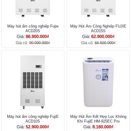
Máy hút ẩm công nghiệp Fujie
Máy Hút Ẩm Công Nghiệp FUJIE
ACD20S
ACD15S
Giá:
86.900.000₫
Giá:
62.900.000₫
Giá cũ:
90.000.000₫
Giá cũ:
66.500.000₫
Máy hút ẩm công nghiệp FujiE
Máy Hút Ẩm Kết Hợp Lọc Không
ACD10S
Khí FujiE HM-925EC Pro
Giá:
52.900.000₫
Giá:
8.180.000₫