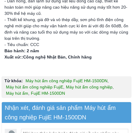
- Dàn nóng, dàn lạnh sử dụng vật liệu đồng cao cấp, thiết kế
hoàn toàn mới giúp nâng cao hiệu năng sử dụng máy tốt hơn 20-
30% thế hệ máy cũ.
- Thiết kế khung, giá đỡ và vỏ thép dầy, sơn phủ tĩnh điện công
nghệ mới giúp cho máy vận hành cực kì êm ái với độ ổn 60dB, ổn
định và nâng cao tuổi thọ sử dụng máy so với các dòng máy cùng
loại trên thị trường.
- Tiêu chuẩn: CCC
Bảo hành: 2 năm
Xuất xứ::Công nghệ Nhật Bản, Chính hãng
Từ khóa:
Máy hút ẩm công nghiệp FujiE HM-1500DN
,
Máy hút ẩm công nghiệp FujiE
,
Máy hút ẩm công nghiệp
,
Máy hút ẩm
,
FujiE HM-1500DN
Nhận xét, đánh giá sản phẩm Máy hút ẩm
công nghiệp FujiE HM-1500DN