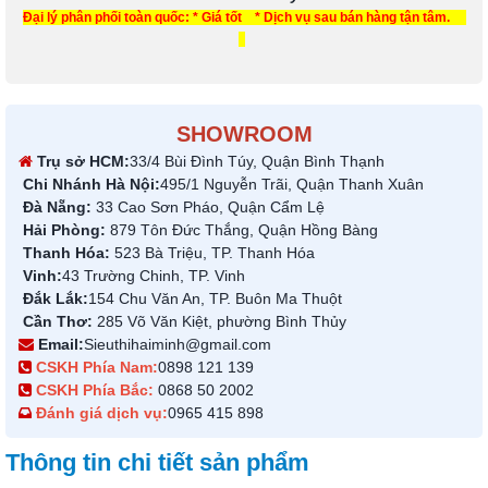
Đại lý phân phối toàn quốc: * Giá tốt * Dịch vụ sau bán hàng tận tâm.
SHOWROOM
Trụ sở HCM:
33/4 Bùi Đình Túy, Quận Bình Thạnh
Chi Nhánh Hà Nội:
495/1 Nguyễn Trãi, Quận Thanh Xuân
Đà Nẵng:
33 Cao Sơn Pháo, Quận Cẩm Lệ
Hải Phòng:
879 Tôn Đức Thắng, Quận Hồng Bàng
Thanh Hóa:
523 Bà Triệu, TP. Thanh Hóa
Vinh:
43 Trường Chinh, TP. Vinh
Đắk Lắk:
154 Chu Văn An, TP. Buôn Ma Thuột
Cần Thơ:
285 Võ Văn Kiệt, phường Bình Thủy
Email:
Sieuthihaiminh@gmail.com
CSKH Phía Nam:
0898 121 139
CSKH Phía Bắc:
0868 50 2002
Đánh giá dịch vụ:
0965 415 898
Thông tin chi tiết sản phẩm