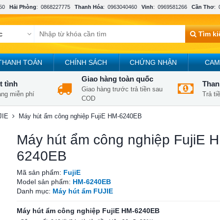
50
Hải Phòng
:
0868227775
Thanh Hóa
:
0963040460
Vinh
:
0969581266
Cần Thơ
:
Tìm k
THANH TOÁN
CHÍNH SÁCH
CHỨNG NHẬN
CAM
Giao hàng toàn quốc
t tình
Thanh
Giao hàng trước trả tiền sau
àng miễn phí
Trả t
COD
JIE
Máy hút ẩm công nghiệp FujiE HM-6240EB
Máy hút ẩm công nghiệp FujiE 
6240EB
Mã sản phẩm:
FujiE
Model sản phẩm:
HM-6240EB
Danh mục:
Máy hút ẩm FUJIE
Máy hút ẩm công nghiệp FujiE HM-6240EB