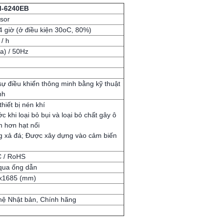
M-6240EB
sor
24 giờ (ở điều kiện 30oC, 80%)
/ h
a) / 50Hz
sự điều khiển thông minh bằng kỹ thuật
nh
thiết bị nén khí
ớc khi loại bỏ bụi và loại bỏ chất gây ô
n hơn hạt nổi
g xả đá; Được xây dựng vào cảm biến
C / RoHS
 qua ống dẫn
x1685 (mm)
ệ Nhật bản, Chính hãng