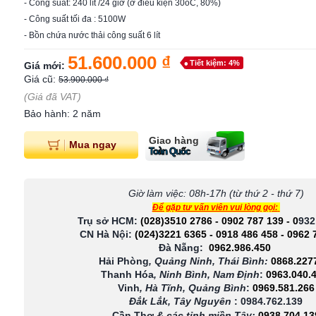
- Công suất: 240 lít /24 giờ (ở điều kiện 30oC, 80%)
- Công suất tối đa : 5100W
- Bồn chứa nước thải công suất 6 lít
51.600.000 ₫
Tiết kiệm: 4%
Giá mới:
Giá cũ:
53.900.000 ₫
(Giá đã VAT)
Bảo hành: 2 năm
Giao hàng
Mua ngay
Toàn Quốc
Giờ làm việc: 08h-17h (từ thứ 2 - thứ 7)
Để gặp tư vấn viên vui lòng gọi:
Trụ sở HCM:
(028)3510 2786
-
0902 787 139
-
0
932
CN Hà Nội:
(024)3221 6365
-
0918 486 458
-
0962 
Đà Nẵng:
0962.986.450
Hải Phòng
, Quảng Ninh, Thái Bình:
0868.227
Thanh Hóa
, Ninh Bình, Nam Định
:
0963.040.
Vinh
, Hà Tĩnh, Quảng Bình
:
0969.581.266
Đắk Lắk, Tây Nguyên
:
0984.762.139
Cần Thơ
& các tỉnh miền Tây
:
0938 704 13