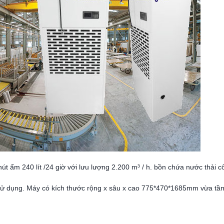
ẩm 240 lít /24 giờ với lưu lượng 2.200 m³ / h. bồn chứa nước thải côn
 sử dụng. Máy có kích thước rộng x sâu x cao 775*470*1685mm vừa tầ