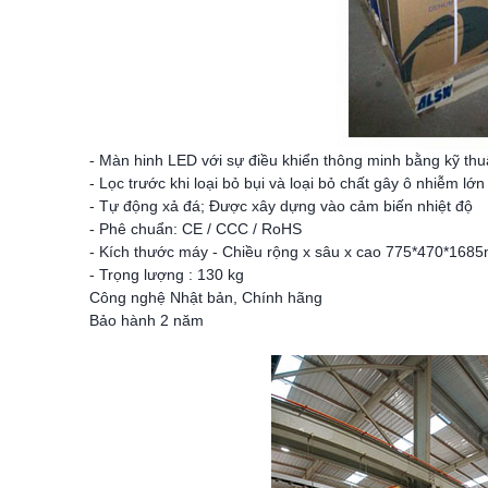
- Màn hinh LED với sự điều khiển thông minh bằng kỹ thuậ
- Lọc trước khi loại bỏ bụi và loại bỏ chất gây ô nhiễm lớn
- Tự động xả đá; Được xây dựng vào cảm biến nhiệt độ
- Phê chuẩn: CE / CCC / RoHS
- Kích thước máy - Chiều rộng x sâu x cao 775*470*168
- Trọng lượng : 130 kg
Công nghệ Nhật bản, Chính hãng
Bảo hành 2 năm