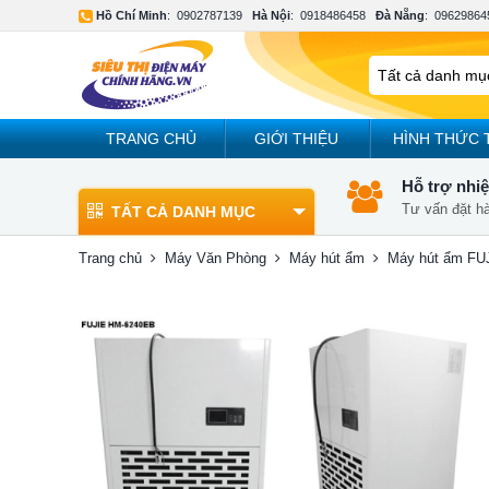
Hồ Chí Minh
:
0902787139
Hà Nội
:
0918486458
Đà Nẵng
:
09629864
TRANG CHỦ
GIỚI THIỆU
HÌNH THỨC 
Hỗ trợ nhiệ
Tư vấn đặt h
TẤT CẢ DANH MỤC
Trang chủ
Máy Văn Phòng
Máy hút ẩm
Máy hút ẩm FU