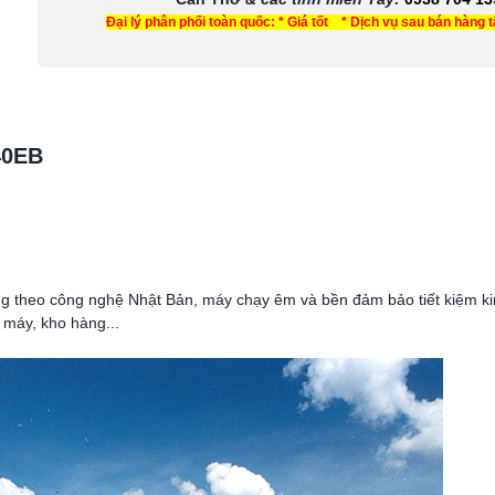
Đại lý phân phối toàn quốc: * Giá tốt * Dịch vụ sau bán hàng 
40EB
theo công nghệ Nhật Bản, máy chạy êm và bền đảm bảo tiết kiệm kinh
 máy, kho hàng...