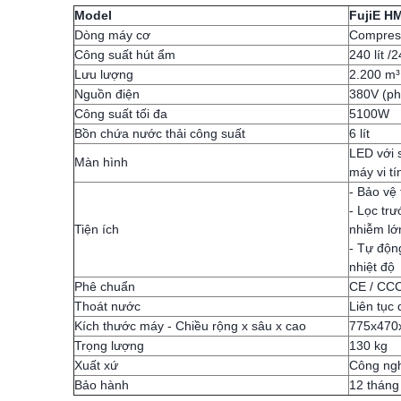
Model
FujiE H
Dòng máy cơ
Compres
Công suất hút ẩm
240 lít /
Lưu lượng
2.200 m³ 
Nguồn điện
380V (ph
Công suất tối đa
5100W
Bồn chứa nước thải công suất
6 lít
LED với 
Màn hình
máy vi tí
- Bảo vệ 
- Lọc trư
Tiện ích
nhiễm lớ
- Tự độn
nhiệt độ
Phê chuẩn
CE / CC
Thoát nước
Liên tục
Kích thước máy - Chiều rộng x sâu x cao
775x470
Trọng lượng
130 kg
Xuất xứ
Công ngh
Bảo hành
12 tháng