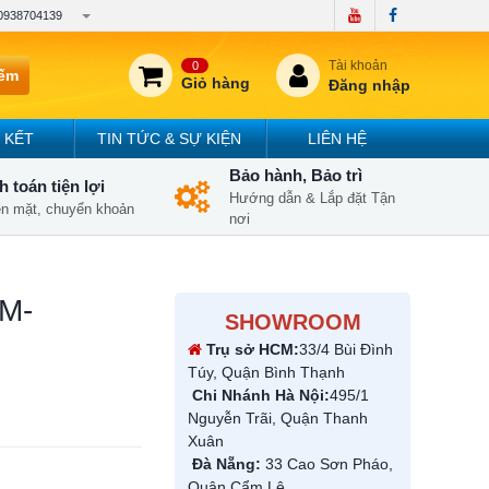
0938704139
Tài khoản
0
iếm
Giỏ hàng
Đăng nhập
 KẾT
TIN TỨC & SỰ KIỆN
LIÊN HỆ
Bảo hành, Bảo trì
 toán tiện lợi
Hướng dẫn & Lắp đặt Tận
iền mặt, chuyển khoản
nơi
HM-
SHOWROOM
Trụ sở HCM:
33/4 Bùi Đình
Túy, Quận Bình Thạnh
Chi Nhánh Hà Nội:
495/1
Nguyễn Trãi, Quận Thanh
Xuân
Đà Nẵng:
33 Cao Sơn Pháo,
Quận Cẩm Lệ