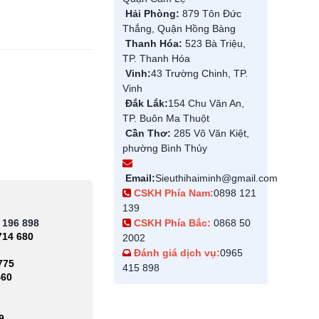
Hải Phòng:
879 Tôn Đức
Thắng, Quận Hồng Bàng
Thanh Hóa:
523 Bà Triệu,
TP. Thanh Hóa
Vinh:
43 Trường Chinh, TP.
Vinh
Đắk Lắk:
154 Chu Văn An,
TP. Buôn Ma Thuột
Cần Thơ:
285 Võ Văn Kiệt,
phường Bình Thủy
Email:
Sieuthihaiminh@gmail.com
CSKH Phía Nam:
0898 121
139
 196 898
CSKH Phía Bắc:
0868 50
714 680
2002
Đánh giá dịch vụ:
0965
775
415 898
460
9