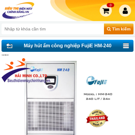
0
Tìm kiếm
Máy hút ẩm công nghiệp FujiE HM-240