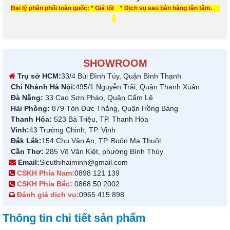
Đại lý phân phối toàn quốc: * Giá tốt * Dịch vụ sau bán hàng tận tâm.
SHOWROOM
Trụ sở HCM:
33/4 Bùi Đình Túy, Quận Bình Thạnh
Chi Nhánh Hà Nội:
495/1 Nguyễn Trãi, Quận Thanh Xuân
Đà Nẵng:
33 Cao Sơn Pháo, Quận Cẩm Lệ
Hải Phòng:
879 Tôn Đức Thắng, Quận Hồng Bàng
Thanh Hóa:
523 Bà Triệu, TP. Thanh Hóa
Vinh:
43 Trường Chinh, TP. Vinh
Đắk Lắk:
154 Chu Văn An, TP. Buôn Ma Thuột
Cần Thơ:
285 Võ Văn Kiệt, phường Bình Thủy
Email:
Sieuthihaiminh@gmail.com
CSKH Phía Nam:
0898 121 139
CSKH Phía Bắc:
0868 50 2002
Đánh giá dịch vụ:
0965 415 898
Thông tin chi tiết sản phẩm