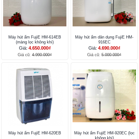
Máy hút ẩm FujiE HM-614EB
Máy hút ẩm dân dụng FujiE HM-
(màng lọc không khí)
916EC
Giá:
4.650.000₫
Giá:
4.690.000₫
Giá cũ:
4.990.000₫
Giá cũ:
5.000.000₫
Máy hút ẩm FujiE HM-620EB
Máy hút ẩm FujiE HM-920EC (lọc
không khí)