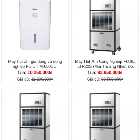
Máy hút ẩm gia dụng và công
Máy Hút Ẩm Công Nghiệp FUJIE
nghiệp FujiE HM-650EC
LTR20S (Môi Trường Nhiệt Độ
Thấp)
Giá:
10.250.000₫
Giá:
93.650.000₫
Giá cũ:
11.200.000₫
Giá cũ:
98.500.000₫