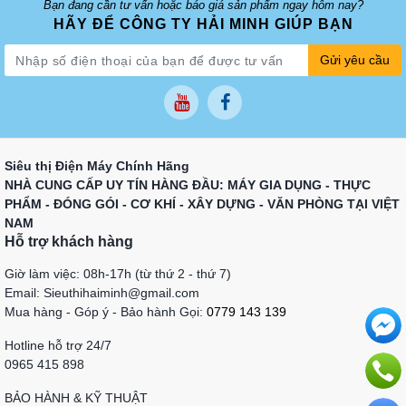
Bạn đang cần tư vấn hoặc báo giá sản phẩm ngay hôm nay?
HÃY ĐỂ CÔNG TY HẢI MINH GIÚP BẠN
Gửi yêu cầu
Siêu thị Điện Máy Chính Hãng
NHÀ CUNG CẤP UY TÍN HÀNG ĐẦU: MÁY GIA DỤNG - THỰC
PHẨM - ĐÓNG GÓI - CƠ KHÍ - XÂY DỰNG - VĂN PHÒNG TẠI VIỆT
NAM
Hỗ trợ khách hàng
Giờ làm việc: 08h-17h (từ thứ 2 - thứ 7)
Email: Sieuthihaiminh@gmail.com
Mua hàng - Góp ý - Bảo hành Gọi:
0779 143 139
Hotline hỗ trợ 24/7
0965 415 898
BẢO HÀNH & KỸ THUẬT