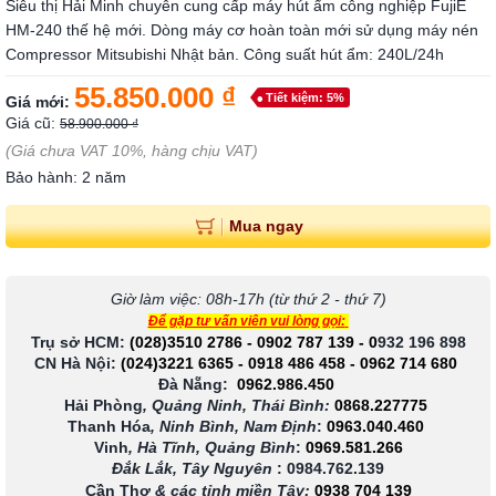
Siêu thị Hải Minh chuyên cung cấp máy hút ẩm công nghiệp FujiE
HM-240 thế hệ mới. Dòng máy cơ hoàn toàn mới sử dụng máy nén
Compressor Mitsubishi Nhật bản. Công suất hút ẩm: 240L/24h
55.850.000 ₫
Tiết kiệm: 5%
Giá mới:
Giá cũ:
58.900.000 ₫
(Giá chưa VAT 10%, hàng chịu VAT)
Bảo hành: 2 năm
Mua ngay
Giờ làm việc: 08h-17h (từ thứ 2 - thứ 7)
Để gặp tư vấn viên vui lòng gọi:
Trụ sở HCM:
(028)3510 2786
-
0902 787 139
-
0
932 196 898
CN Hà Nội:
(024)3221 6365
-
0918 486 458
-
0962 714 680
Đà Nẵng:
0962.986.450
Hải Phòng
, Quảng Ninh, Thái Bình:
0868.227775
Thanh Hóa
, Ninh Bình, Nam Định
:
0963.040.460
Vinh
, Hà Tĩnh, Quảng Bình
:
0969.581.266
Đắk Lắk, Tây Nguyên
:
0984.762.139
Cần Thơ
& các tỉnh miền Tây
:
0938 704 139