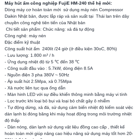
Máy hút ẩm công nghiệp FujiE HM-240 thế hệ mới:
Dòng máy cơ hoàn toàn mới sử dụng máy nén Compressor
Daikin Nhật bản, được lắp ráp và sản xuất tại Thái lan trên dây
chuyền công nghệ tiên tiến của Nhật bản
Chi tiết sản phẩm: Chức năng: xả đá tự động
Công nghệ: máy nén
Đặc điểm kỹ thuật
Công suất hút ẩm 240lít /24 giờ (ở điều kiện 30oC, 80%)
- Lưu lượng: 1.800 m³ / h
- Ứng dụng nhiệt độ từ 5 ℃ đến 38 ℃
- Công suất đầu vào : 5.7kW, dòng điện 8.5A
- Nguồn điện 3 pha 380V ~ 50Hz
- Áp suất hút 2.5Mpa, xả 0.75Mpa
- Xả nước liên tục qua ống dẫn
- Màn hinh LED với sự điều khiển thông minh bằng máy vi tính
- Lọc trước khi loại bỏ bụi và loại bỏ chất gây ô nhiễm
- Tự động dừng, xả đá, sử dụng cảm biến nhiệt độ kiểm soát việc
dàn lạnh bị đóng băng khi máy hoạt động trong môi trường nhiệt
độ thấp
- Dàn nóng, dàn lạnh sử dụng vật liệu đồng cao cấp , thiết kế
hoàn toàn mới giúp nâng cao hiệu năng sử dụng máy tốt hơn 20-